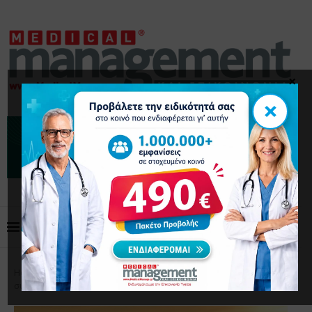
×
×
Home
Επικαιρότητα
Πώς η ατμοσφαιρική ρύπανση
συνδέεται με το Αλτσχάιμερ