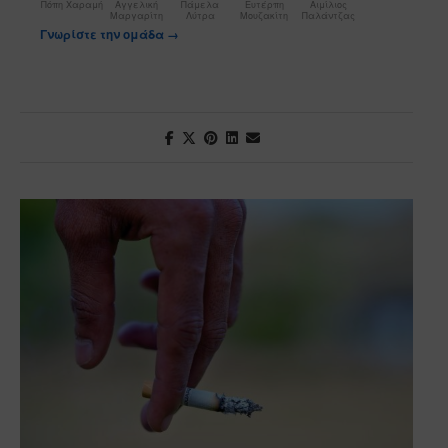
Πόπη Χαραμή
Αγγελική
Πάμελα
Ευτέρπη
Αιμίλιος
Μαργαρίτη
Λύτρα
Μουζακίτη
Παλάντζας
Γνωρίστε την ομάδα →