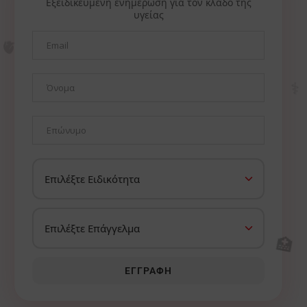
Εξειδικευμένη ενημέρωση για τον κλάδο της
υγείας
🫀
⚕️
🏥
ΕΓΓΡΑΦΉ