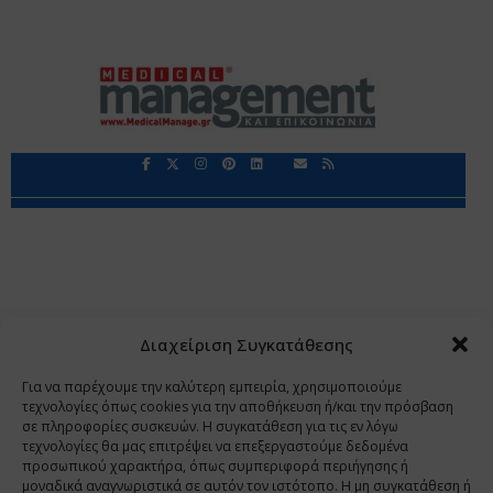
Περιορισμοί Ευθύνης
Προστασία Προσωπικών Δεδομένων
Επικοινωνία
Ποιοι Είμαστε
Ποιοι μας Εμπιστεύονται
Δεδομένα Προσωπικού Χαρακτήρα
Application
Διαχείριση Συγκατάθεσης
Copyright 2009 - 2026
©
Χαραμή Α.Ε.
Για να παρέχουμε την καλύτερη εμπειρία, χρησιμοποιούμε
τεχνολογίες όπως cookies για την αποθήκευση ή/και την πρόσβαση
σε πληροφορίες συσκευών. Η συγκατάθεση για τις εν λόγω
τεχνολογίες θα μας επιτρέψει να επεξεργαστούμε δεδομένα
www.PharmaManage.gr
•
www.HealthExpo.gr
•
www.YO.gr
προσωπικού χαρακτήρα, όπως συμπεριφορά περιήγησης ή
μοναδικά αναγνωριστικά σε αυτόν τον ιστότοπο. Η μη συγκατάθεση ή
•
www.GreekShares.com
•
www.eLearning-