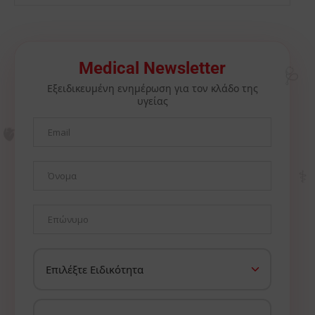
🩺
Medical Newsletter
Εξειδικευμένη ενημέρωση για τον κλάδο της
υγείας
🫀
⚕️