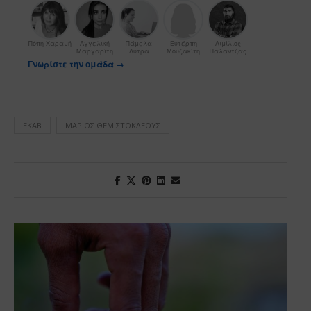
Πόπη Χαραμή
Αγγελική
Πάμελα
Ευτέρπη
Αιμίλιος
Μαργαρίτη
Λύτρα
Μουζακίτη
Παλάντζας
Γνωρίστε την ομάδα →
ΕΚΑΒ
ΜΆΡΙΟΣ ΘΕΜΙΣΤΟΚΛΈΟΥΣ