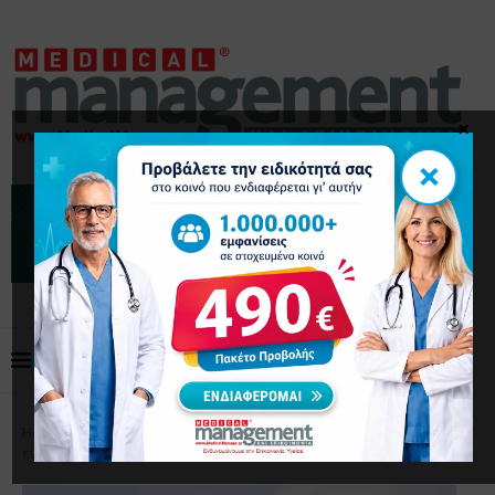
×
×
Home
Επικαιρότητα
Θεμιστοκλέους: Το ΕΚΑΒ
ενισχύεται με 250 νέα ασθενοφόρα