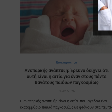
Επικαιρότητα
Ανεπαρκής ανάπτυξη: Έρευνα δείχνει ότι
αυτή είναι η αιτία για έναν στους πέντε
θανάτους παιδιών παγκοσμίως
05/01/2026
Η ανεπαρκής ανάπτυξη είναι η αιτία, που σχεδόν ένα
εκατομμύριο παιδιά παγκοσμίως δε φτάνουν στα πέμπτ