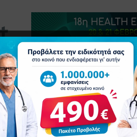
τητα
Δελτία Τύπου
Προβολή Ιατρού
Συνέδρια
Επ
ν"
ΟΣ ΠΑΙΔΙΏΝ