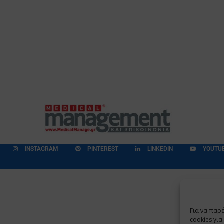
INSTAGRAM
PINTEREST
LINKEDIN
YOUTU
εδομένων
Επικοινωνία
Ποιοι Είμαστε
Ποιοι μας Εμπιστεύονται
Για να παρ
Copyright 2009 - 2026
©
Χαραμή Α.Ε.
cookies γι