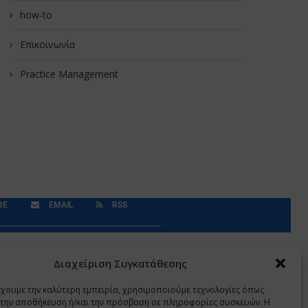
how-to
Επικοινωνία
Practice Management
BE
EMAIL
RSS
Δεδομένα Προσωπικού Χαρακτήρα
Application
Διαχείριση Συγκατάθεσης
έχουμε την καλύτερη εμπειρία, χρησιμοποιούμε τεχνολογίες όπως
α την αποθήκευση ή/και την πρόσβαση σε πληροφορίες συσκευών. Η