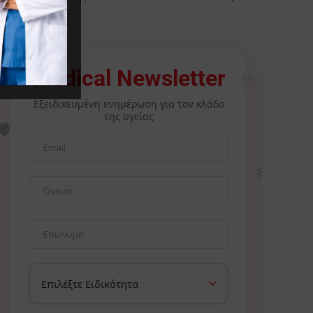
Medical Newsletter
🩺
Εξειδικευμένη ενημέρωση για τον κλάδο
της υγείας
🫀
⚕️