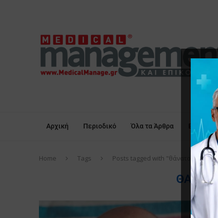
Αρχική
Περιοδικό
Όλα τα Άρθρα
Επικαιρό
Home
Tags
Posts tagged with "θάνατος παιδιώ
ΘΆΝΑΤ