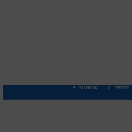
FACEBOOK
TWITTER
Περιορισμοί Ευθύνης
Προστασία Προσωπικών Δ