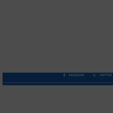
FACEBOOK
TWITTER
Περιορισμοί Ευθύνης
Προστασία Προσωπικών Δ