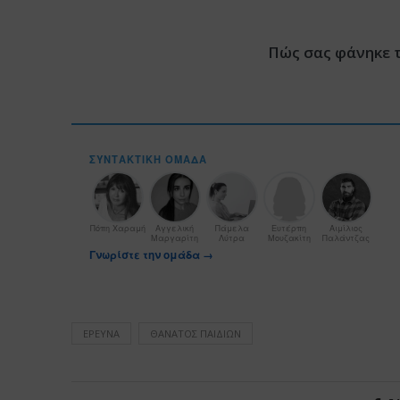
Πώς σας φάνηκε 
ΣΥΝΤΑΚΤΙΚΉ ΟΜΆΔΑ
Πόπη Χαραμή
Αγγελική
Πάμελα
Ευτέρπη
Αιμίλιος
Μαργαρίτη
Λύτρα
Μουζακίτη
Παλάντζας
Γνωρίστε την ομάδα →
ΈΡΕΥΝΑ
ΘΆΝΑΤΟΣ ΠΑΙΔΙΏΝ