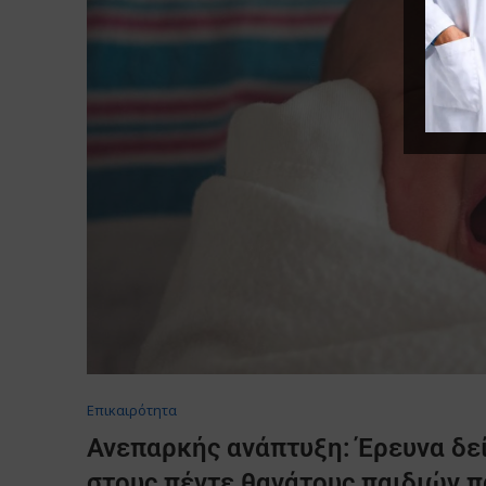
Επικαιρότητα
Ανεπαρκής ανάπτυξη: Έρευνα δείχν
στους πέντε θανάτους παιδιών 