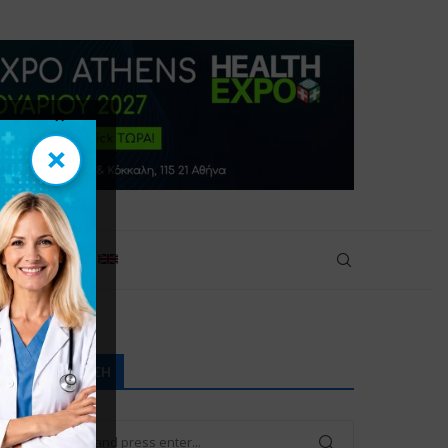
×
×
πικοινωνία
ών παγκοσμίως
ΑΝΑΖΉΤΗΣΗ