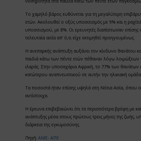
νοσηρότητα στα παιδιά κάτω των πέντε ετών παγκοσμίω
Το χαμηλό βάρος ευθύνεται για τη μεγαλύτερη επιβάρ
ετών. Ακολουθεί ο οξύς υποσιτισμός με 9% και η ραχί
υποσιτισμού, με 8%. Οι ερευνητές διαπίστωσαν επίσης
τελευταία αιτία απ’ ό,τι είχε εκτιμηθεί προηγουμένως.
Η ανεπαρκής ανάπτυξη αυξάνει τον κίνδυνο θανάτου κα
παιδιά κάτω των πέντε ετών πέθαναν λόγω λοιμώξεων τ
ιλαράς. Στην υποσαχάρια Αφρική, το 77% των θανάτων 
κατώτερου αναπνευστικού σε αυτήν την ηλικιακή ομάδα
Τα ποσοστά ήταν επίσης υψηλά στη Νότια Ασία, όπου οι
αντίστοιχα.
Η έρευνα επιβεβαιώνει ότι τα περισσότερα βρέφη με 
ανάπτυξης μέσα στους πρώτους τρεις μήνες της ζωής, υ
διάρκεια της εγκυμοσύνης.
Πηγή:
ΑΜΕ- ΑΠΕ