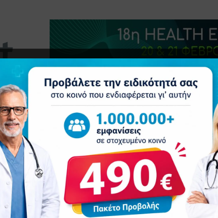
τητα
Δελτία Τύπου
Προβολή Ιατρού
Συνέδρια
Ε
να δείχνει ότι αυτή είναι η αιτία για έναν στους πέντε θανάτους παιδι