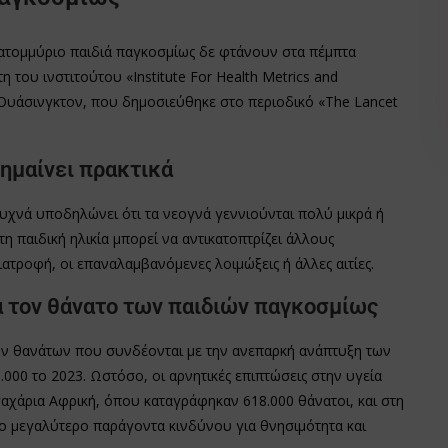
εκατομμύριο παιδιά παγκοσμίως δε φτάνουν στα πέμπτα
 του ινστιτούτου «Institute For Health Metrics and
ς Ουάσινγκτον, που δημοσιεύθηκε στο περιοδικό «The Lancet
ημαίνει πρακτικά
υχνά υποδηλώνει ότι τα νεογνά γεννιούνται πολύ μικρά ή
η παιδική ηλικία μπορεί να αντικατοπτρίζει άλλους
ατροφή, οι επαναλαμβανόμενες λοιμώξεις ή άλλες αιτίες.
ια τον θάνατο των παιδιών παγκοσμίως
των θανάτων που συνδέονται με την ανεπαρκή ανάπτυξη των
000 το 2023. Ωστόσο, οι αρνητικές επιπτώσεις στην υγεία
αχάρια Αφρική, όπου καταγράφηκαν 618.000 θάνατοι, και στη
ίτο μεγαλύτερο παράγοντα κινδύνου για θνησιμότητα και