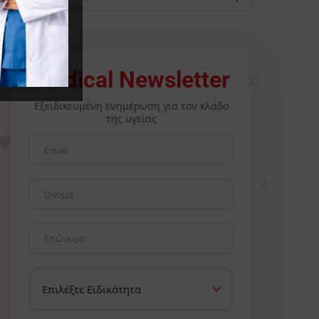
🩺
Medical Newsletter
Εξειδικευμένη ενημέρωση για τον κλάδο
της υγείας
🫀
⚕️