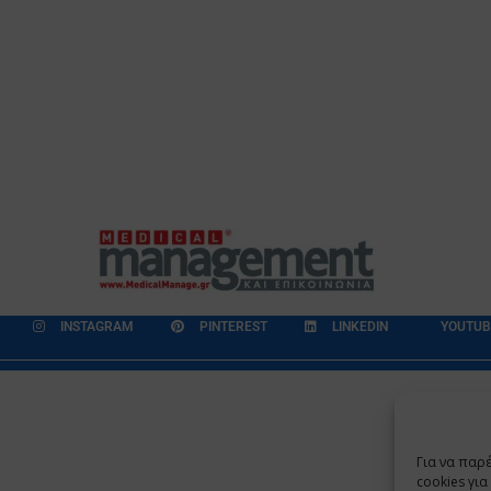
INSTAGRAM
PINTEREST
LINKEDIN
YOUTUB
εδομένων
Επικοινωνία
Ποιοι Είμαστε
Ποιοι μας Εμπιστεύονται
Για να παρ
Copyright 2009 - 2026
©
Χαραμή Α.Ε.
cookies γι