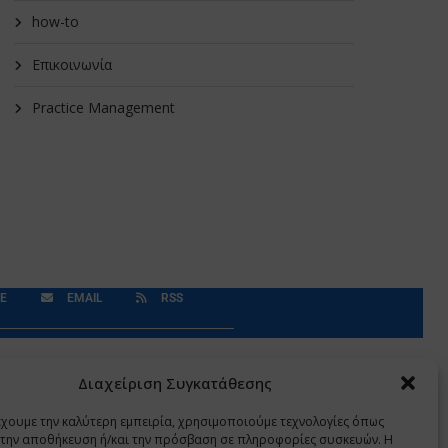
how-to
Επικοινωνία
Practice Management
E
EMAIL
RSS
Δεδομένα Προσωπικού Χαρακτήρα
Application
Διαχείριση Συγκατάθεσης
έχουμε την καλύτερη εμπειρία, χρησιμοποιούμε τεχνολογίες όπως
α την αποθήκευση ή/και την πρόσβαση σε πληροφορίες συσκευών. Η