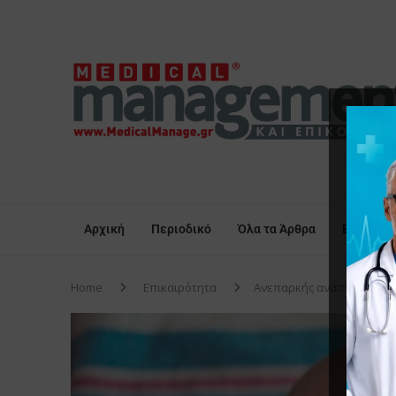
Αρχική
Περιοδικό
Όλα τα Άρθρα
Επικαιρό
Home
Επικαιρότητα
Ανεπαρκής ανάπτυξη: Έρευ