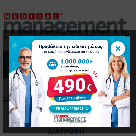
×
×
Home
Tags
Posts tagged with "διατροφή"
ΔΙΑΤΡΟΦΉ