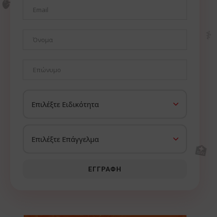
🫀
⚕️
🏥
ΕΓΓΡΑΦΉ