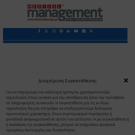
Περιορισμοί Ευθύνης
Προστασία Προσωπικών Δεδομένων
Επικοινωνία
Ποιοι Είμαστε
Ποιοι μας Εμπιστεύονται
Δεδομένα Προσωπικού Χαρακτήρα
Application
Διαχείριση Συγκατάθεσης
Copyright 2009 - 2026
©
Χαραμή Α.Ε.
Για να παρέχουμε την καλύτερη εμπειρία, χρησιμοποιούμε
τεχνολογίες όπως cookies για την αποθήκευση ή/και την πρόσβαση
σε πληροφορίες συσκευών. Η συγκατάθεση για τις εν λόγω
τεχνολογίες θα μας επιτρέψει να επεξεργαστούμε δεδομένα
www.PharmaManage.gr
•
www.HealthExpo.gr
•
www.YO.gr
προσωπικού χαρακτήρα, όπως συμπεριφορά περιήγησης ή
μοναδικά αναγνωριστικά σε αυτόν τον ιστότοπο. Η μη συγκατάθεση ή
•
www.GreekShares.com
•
www.eLearning-
η ανάκληση της συγκατάθεσης, μπορεί να επηρεάσει αρνητικά
PharmaManage.gr
•
www.Charami-SA.gr
ορισμένες λειτουργίες και δυνατότητες.