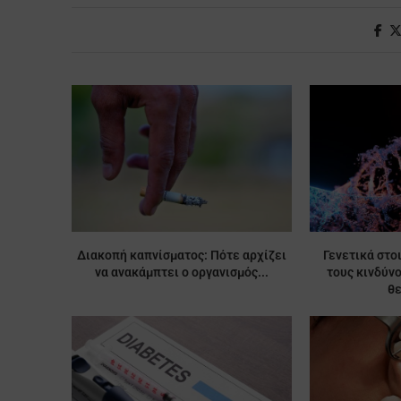
Διακοπή καπνίσματος: Πότε αρχίζει
Γενετικά στο
να ανακάμπτει ο οργανισμός...
τους κινδύν
θ