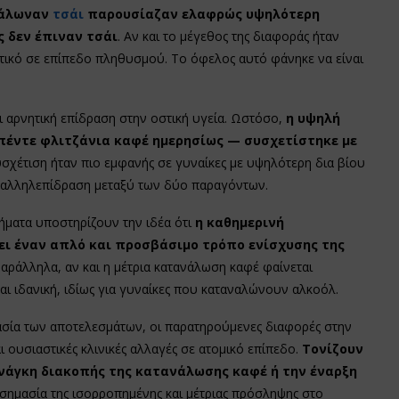
νάλωναν
τσάι
παρουσίαζαν ελαφρώς υψηλότερη
ς δεν έπιναν τσάι
. Αν και το μέγεθος της διαφοράς ήταν
αντικό σε επίπεδο πληθυσμού. Το όφελος αυτό φάνηκε να είναι
ι αρνητική επίδραση στην οστική υγεία. Ωστόσο,
η υψηλή
έντε φλιτζάνια καφέ ημερησίως — συσχετίστηκε με
υσχέτιση ήταν πιο εμφανής σε γυναίκες με υψηλότερη δια βίου
 αλληλεπίδραση μεταξύ των δύο παραγόντων.
ήματα υποστηρίζουν την ιδέα ότι
η καθημερινή
ι έναν απλό και προσβάσιμο τρόπο ενίσχυσης της
αράλληλα, αν και η μέτρια κατανάλωση καφέ φαίνεται
ι ιδανική, ιδίως για γυναίκες που καταναλώνουν αλκοόλ.
μασία των αποτελεσμάτων, οι παρατηρούμενες διαφορές στην
ι ουσιαστικές κλινικές αλλαγές σε ατομικό επίπεδο.
Τονίζουν
νάγκη διακοπής της κατανάλωσης καφέ ή την έναρξη
 σημασία της ισορροπημένης και μέτριας πρόσληψης στο