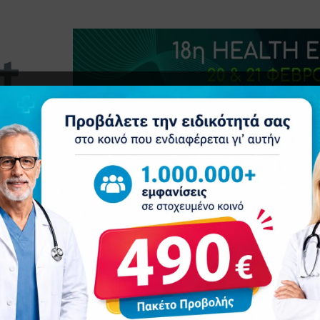
τητα
Δελτία Τύπου
Προβολή Ιατρού
Συνέδρια
Ε
 επιστήμη για την οστική υγεία των γυναικών μετά τα 65