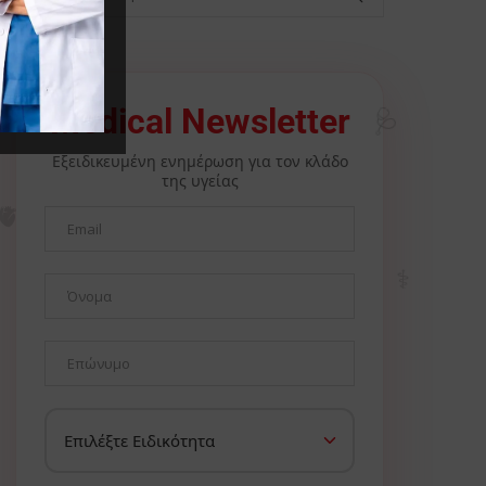
🩺
Medical Newsletter
Εξειδικευμένη ενημέρωση για τον κλάδο
της υγείας
🫀
⚕️