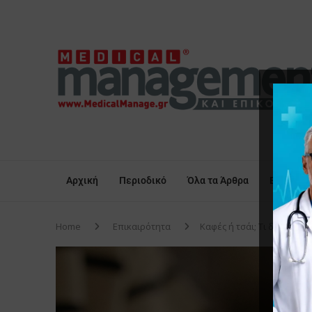
Αρχική
Περιοδικό
Όλα τα Άρθρα
Επικαιρό
Home
Επικαιρότητα
Καφές ή τσάι; Τι δείχνει η