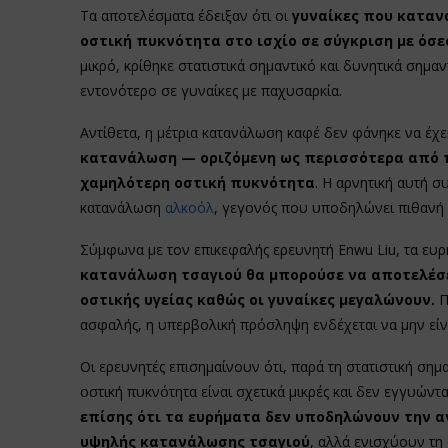
Τα αποτελέσματα έδειξαν ότι οι
γυναίκες που κατα
οστική πυκνότητα στο ισχίο σε σύγκριση με όσε
μικρό, κρίθηκε στατιστικά σημαντικό και δυνητικά σημ
εντονότερο σε γυναίκες με παχυσαρκία.
Αντίθετα, η μέτρια κατανάλωση καφέ δεν φάνηκε να έχε
κατανάλωση — οριζόμενη ως περισσότερα από π
χαμηλότερη οστική πυκνότητα
. Η αρνητική αυτή σ
κατανάλωση
αλκοόλ
, γεγονός που υποδηλώνει πιθανή
Σύμφωνα με τον επικεφαλής ερευνητή Enwu Liu, τα ευρ
κατανάλωση τσαγιού θα μπορούσε να αποτελέσε
οστικής υγείας καθώς οι γυναίκες μεγαλώνουν.
Π
ασφαλής, η υπερβολική πρόσληψη ενδέχεται να μην είνα
Οι ερευνητές επισημαίνουν ότι, παρά τη στατιστική ση
οστική πυκνότητα είναι σχετικά μικρές και δεν εγγυώντα
επίσης ότι τα ευρήματα δεν υποδηλώνουν την α
υψηλής κατανάλωσης τσαγιού
, αλλά ενισχύουν τη