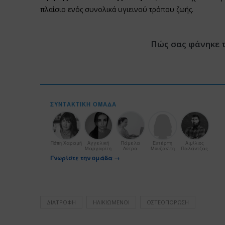
πλαίσιο ενός συνολικά υγιεινού τρόπου ζωής.
Πώς σας φάνηκε 
ΣΥΝΤΑΚΤΙΚΉ ΟΜΆΔΑ
Πόπη Χαραμή
Αγγελική
Πάμελα
Ευτέρπη
Αιμίλιος
Μαργαρίτη
Λύτρα
Μουζακίτη
Παλάντζας
Γνωρίστε την ομάδα →
ΔΙΑΤΡΟΦΉ
ΗΛΙΚΙΩΜΈΝΟΙ
ΟΣΤΕΟΠΌΡΩΣΗ