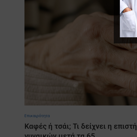
Επικαιρότητα
Καφές ή τσάι; Τι δείχνει η επιστ
γυναικών μετά τα 65