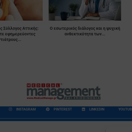
ς Σύλλογος Αττικής:
Ο εσωτερικός διάλογος και η ψυχική
ίτε εφημερεύοντες
ανθεκτικότητα των...
τιάτρους...
INSTAGRAM
PINTEREST
LINKEDIN
YOUTUB
εδομένων
Επικοινωνία
Ποιοι Είμαστε
Ποιοι μας Εμπιστεύονται