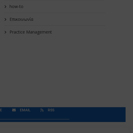
how-to
Επικοινωνία
Practice Management
E
EMAIL
RSS
Δεδομένα Προσωπικού Χαρακτήρα
Application