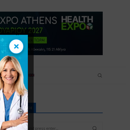
×
×
πικοινωνία
ΑΝΑΖΉΤΗΣΗ