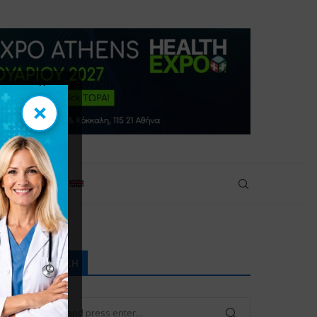
×
×
πικοινωνία
ΑΝΑΖΉΤΗΣΗ