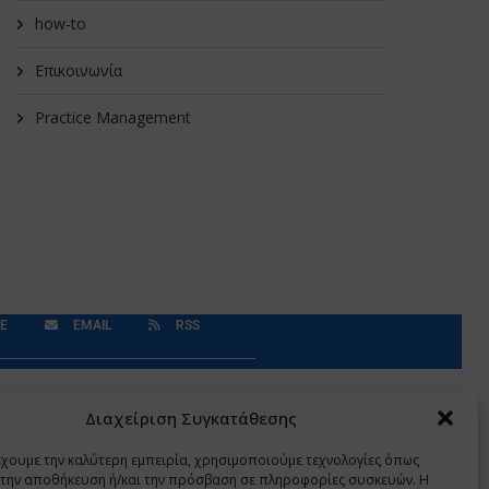
how-to
Επικοινωνία
Practice Management
E
EMAIL
RSS
Δεδομένα Προσωπικού Χαρακτήρα
Application
Διαχείριση Συγκατάθεσης
έχουμε την καλύτερη εμπειρία, χρησιμοποιούμε τεχνολογίες όπως
α την αποθήκευση ή/και την πρόσβαση σε πληροφορίες συσκευών. Η