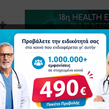
τητα
Δελτία Τύπου
Προβολή Ιατρού
Συνέδρια
Ε
ιού του Δυτικού Νείλου – Πρόσφατη ανασκόπηση EKΠΑ