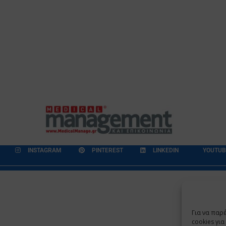
INSTAGRAM
PINTEREST
LINKEDIN
YOUTUB
εδομένων
Επικοινωνία
Ποιοι Είμαστε
Ποιοι μας Εμπιστεύονται
Για να παρ
Copyright 2009 - 2026
©
Χαραμή Α.Ε.
cookies γι