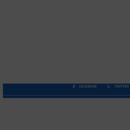
FACEBOOK
TWITTER
Περιορισμοί Ευθύνης
Προστασία Προσωπικών Δ