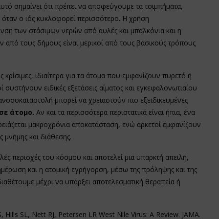
Αυτό σημαίνει ότι πρέπει να αποφεύγουμε τα τσιμπήματα,
, όταν ο ιός κυκλοφορεί περισσότερο. Η χρήση
νση των στάσιμων νερών από αυλές και μπαλκόνια και η
από τους δήμους είναι μερικοί από τους βασικούς τρόπους
ς κρίσιμες, ιδιαίτερα για τα άτομα που εμφανίζουν πυρετό ή
ί συστήνουν ειδικές εξετάσεις αίματος και εγκεφαλονωτιαίου
 ανοσοκαταστολή μπορεί να χρειαστούν πιο εξειδικευμένες
σε άτομο.
Αν και τα περισσότερα περιστατικά είναι ήπια, ένα
ιάζεται μακροχρόνια αποκατάσταση, ενώ αρκετοί εμφανίζουν
 μνήμης και διάθεσης.
λές περιοχές του κόσμου και αποτελεί μια υπαρκτή απειλή,
ημέρωση και η ατομική εγρήγορση, μέσω της πρόληψης και της
διαθέτουμε μέχρι να υπάρξει αποτελεσματική θεραπεία ή
, Hills SL, Nett RJ, Petersen LR West Nile Virus: A Review. JAMA.