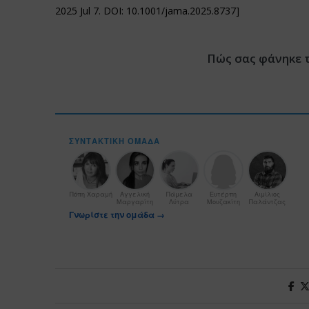
2025 Jul 7. DOI: 10.1001/jama.2025.8737]
Πώς σας φάνηκε 
ΣΥΝΤΑΚΤΙΚΉ ΟΜΆΔΑ
Πόπη Χαραμή
Αγγελική
Πάμελα
Ευτέρπη
Αιμίλιος
Μαργαρίτη
Λύτρα
Μουζακίτη
Παλάντζας
Γνωρίστε την ομάδα →