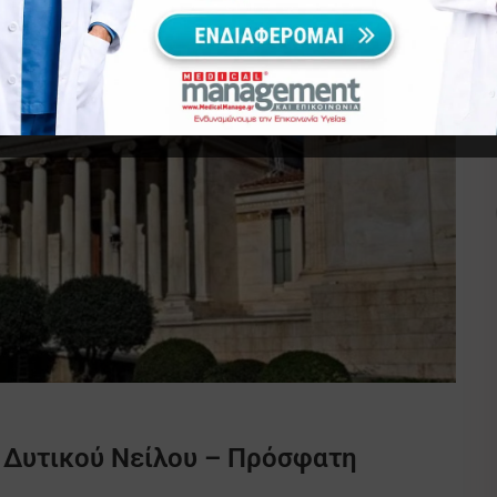
υ Δυτικού Νείλου – Πρόσφατη