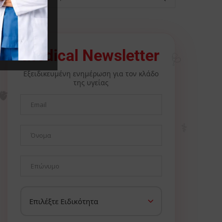
🩺
Medical Newsletter
Εξειδικευμένη ενημέρωση για τον κλάδο
της υγείας
🫀
⚕️