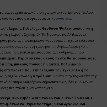
ρες, μία βραχεία ανασκόπηση για τον ιό του Δυτικού Νείλου,
ης από ιούς που μεταφέρονται με
κουνούπια.
τικής Ιατρικής, Παθολόγος
Θεοδώρα Ψαλτοπούλου
και η
λινική Ιατρικής Σχολής ΕΚΠΑ, Νοσοκομείο Αλεξάνδρα),
υρίως μέσω των τσιμπημάτων κουνουπιών, έχει τα τελευταία
Ευρώπης όπως και στη χώρα μας, τη Βόρεια Αφρική και τη
 θανάτους. Το μεγαλύτερο ποσοστό των ανθρώπων που
συμπτώματα.
Περίπου ένας στους πέντε θα παρουσιάσει
πωση, μυϊκούς πόνους ή ναυτία. Πολύ μικρό
ές επιπλοκές που επηρεάζουν τον εγκέφαλο ή το
ιδα ή οξεία χαλαρή παράλυση.
Τα άτομα τρίτης και τέταρτης
ητικό σύστημα διατρέχουν σημαντικά αυξημένο κίνδυνο να
ένες περιπτώσεις, να καταλήξουν.
κεκριμένο εμβόλιο για τον ιό του Δυτικού Νείλου. Η
πτωμάτων και την υποστήριξη του οργανισμού.