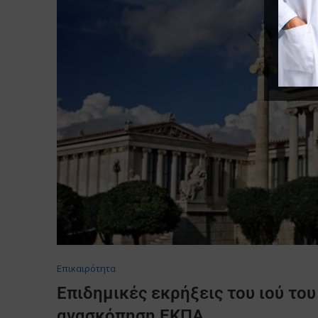
Επικαιρότητα
Επιδημικές εκρήξεις του ιού το
ανασκόπηση EKΠΑ