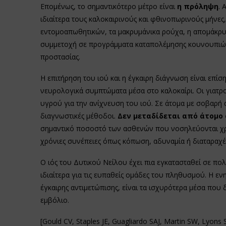
Επομένως, το σημαντικότερο μέτρο είναι
η πρόληψη
. 
ιδιαίτερα τους καλοκαιρινούς και φθινοπωρινούς μήνες
εντομοαπωθητικών, τα μακρυμάνικα ρούχα, η απομάκρυ
συμμετοχή σε προγράμματα καταπολέμησης κουνουπιών 
προστασίας.
Η επιτήρηση του ιού και η έγκαιρη διάγνωση είναι επίση
νευρολογικά συμπτώματα μέσα στο καλοκαίρι. Οι γιατρο
υγρού για την ανίχνευση του ιού. Σε άτομα με σοβαρή
διαγνωστικές μέθοδοι.
Δεν μεταδίδεται από άτομο 
σημαντικό ποσοστό των ασθενών που νοσηλεύονται χρε
χρόνιες συνέπειες όπως κόπωση, αδυναμία ή διαταραχές
Ο ιός του Δυτικού Νείλου έχει πια εγκατασταθεί σε πολ
ιδιαίτερα για τις ευπαθείς ομάδες του πληθυσμού. Η εν
έγκαιρης αντιμετώπισης, είναι τα ισχυρότερα μέσα που 
εμβόλιο.
[Gould CV, Staples JE, Guagliardo SAJ, Martin SW, Lyons S