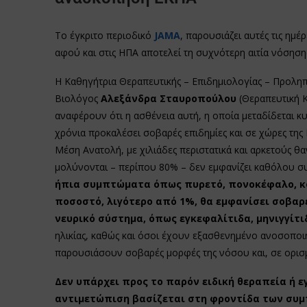
Το έγκριτο περιοδικό
JAMA
, παρουσιάζει αυτές τις ημέ
αφού και στις ΗΠΑ αποτελεί τη συχνότερη αιτία νόσησ
Η Καθηγήτρια Θεραπευτικής – Επιδημιολογίας – Προληπ
Βιολόγος
Αλεξάνδρα Σταυροπούλου
(Θεραπευτική Κ
αναφέρουν ότι η ασθένεια αυτή, η οποία μεταδίδεται κ
χρόνια προκαλέσει σοβαρές επιδημίες και σε χώρες της 
Μέση Ανατολή, με χιλιάδες περιστατικά και αρκετούς
μολύνονται – περίπου 80% – δεν εμφανίζει καθόλου 
ήπια συμπτώματα όπως πυρετό, πονοκέφαλο, κό
ποσοστό, λιγότερο από 1%, θα εμφανίσει σοβαρ
νευρικό σύστημα, όπως εγκεφαλίτιδα, μηνιγγίτ
ηλικίας, καθώς και όσοι έχουν εξασθενημένο ανοσοποι
παρουσιάσουν σοβαρές μορφές της νόσου και, σε ορισμ
Δεν υπάρχει προς το παρόν ειδική θεραπεία ή εγ
αντιμετώπιση βασίζεται στη φροντίδα των συμ