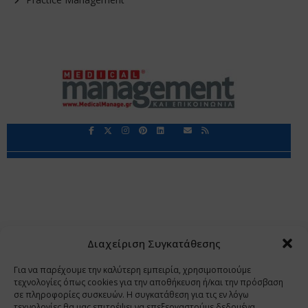
Περιορισμοί Ευθύνης
Προστασία Προσωπικών Δεδομένων
Επικοινωνία
Ποιοι Είμαστε
Ποιοι μας Εμπιστεύονται
Δεδομένα Προσωπικού Χαρακτήρα
Application
Διαχείριση Συγκατάθεσης
Copyright 2009 - 2026
©
Χαραμή Α.Ε.
Για να παρέχουμε την καλύτερη εμπειρία, χρησιμοποιούμε
τεχνολογίες όπως cookies για την αποθήκευση ή/και την πρόσβαση
σε πληροφορίες συσκευών. Η συγκατάθεση για τις εν λόγω
τεχνολογίες θα μας επιτρέψει να επεξεργαστούμε δεδομένα