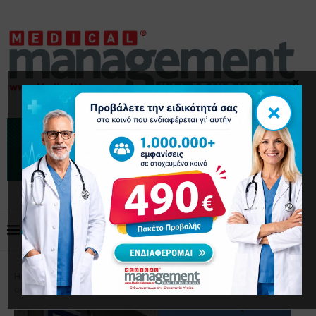
×
×
Home
Επικαιρότητα
ΕΟΔΥ: Δωρεάν τεστ για τη
σεξουαλική υγεία – Πού να κλείσετε ραντεβού