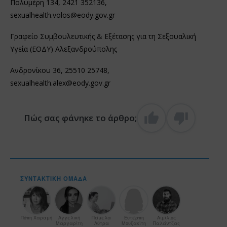
Πολυμέρη 134, 2421 352136,
sexualhealth.volos@eody.gov.gr
Γραφείο Συμβουλευτικής & Εξέτασης για τη Σεξουαλική
Υγεία (ΕΟΔΥ) Αλεξανδρούπολης
Ανδρονίκου 36, 25510 25748,
sexualhealth.alex@eody.gov.gr
Πώς σας φάνηκε το άρθρο;
ΣΥΝΤΑΚΤΙΚΉ ΟΜΆΔΑ
Πόπη Χαραμή
Αγγελική
Πάμελα
Ευτέρπη
Αιμίλιος
Μαργαρίτη
Λύτρα
Μουζακίτη
Παλάντζας