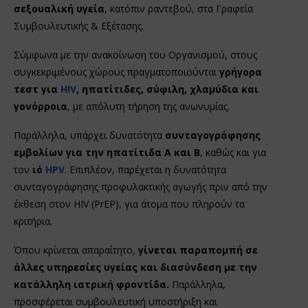
σεξουαλική υγεία
, κατόπιν ραντεβού, στα Γραφεία
Συμβουλευτικής & Εξέτασης.
Σύμφωνα με την ανακοίνωση του Οργανισμού, στους
συγκεκριμένους χώρους πραγματοποιούνται
γρήγορα
τεστ για
HIV
, ηπατίτιδες, σύφιλη, χλαμύδια και
γονόρροια
, με απόλυτη τήρηση της ανωνυμίας.
Παράλληλα, υπάρχει δυνατότητα
συνταγογράφησης
εμβολίων για την ηπατίτιδα Α και Β
, καθώς και για
τον
ιό
HPV
. Επιπλέον, παρέχεται η δυνατότητα
συνταγογράφησης προφυλακτικής αγωγής πριν από την
έκθεση στον HIV (PrEP), για άτομα που πληρούν τα
κριτήρια.
Όπου κρίνεται απαραίτητο,
γίνεται παραπομπή σε
άλλες υπηρεσίες υγείας και διασύνδεση με την
κατάλληλη ιατρική φροντίδα.
Παράλληλα,
προσφέρεται συμβουλευτική υποστήριξη και