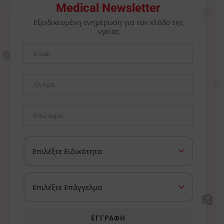
🩺
Medical Newsletter
Εξειδικευμένη ενημέρωση για τον κλάδο της
υγείας
🫀
⚕️
🏥
ΕΓΓΡΑΦΉ