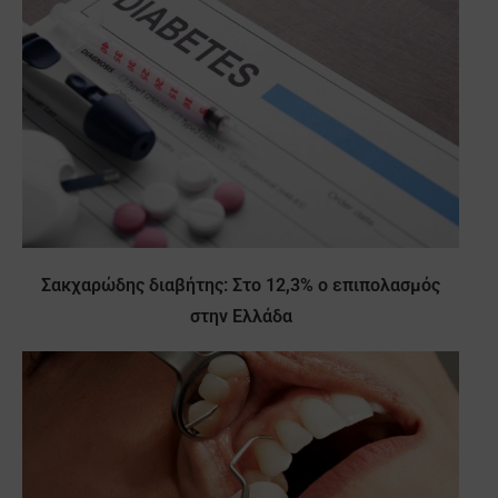
Σακχαρώδης διαβήτης: Στο 12,3% ο επιπολασμός
στην Ελλάδα