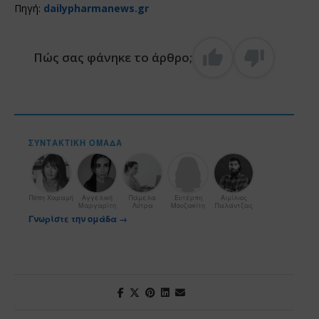
Πηγή:
dailypharmanews.gr
Πώς σας φάνηκε το άρθρο;
ΣΥΝΤΑΚΤΙΚΉ ΟΜΆΔΑ
Πόπη Χαραμή
Αγγελική
Πάμελα
Ευτέρπη
Αιμίλιος
Μαργαρίτη
Λύτρα
Μουζακίτη
Παλάντζας
Γνωρίστε την ομάδα →