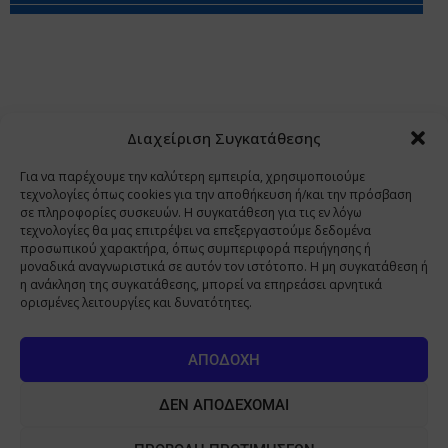
Περιορισμοί Ευθύνης
Προστασία Προσωπικών Δεδομένων
Επικοινωνία
Ποιοι Είμαστε
Ποιοι μας Εμπιστεύονται
Δεδομένα Προσωπικού Χαρακτήρα
Application
Διαχείριση Συγκατάθεσης
Copyright 2009 - 2026
©
Χαραμή Α.Ε.
Για να παρέχουμε την καλύτερη εμπειρία, χρησιμοποιούμε
τεχνολογίες όπως cookies για την αποθήκευση ή/και την πρόσβαση
σε πληροφορίες συσκευών. Η συγκατάθεση για τις εν λόγω
τεχνολογίες θα μας επιτρέψει να επεξεργαστούμε δεδομένα
www.PharmaManage.gr
•
www.HealthExpo.gr
•
www.YO.gr
προσωπικού χαρακτήρα, όπως συμπεριφορά περιήγησης ή
μοναδικά αναγνωριστικά σε αυτόν τον ιστότοπο. Η μη συγκατάθεση ή
•
www.GreekShares.com
•
www.eLearning-
η ανάκληση της συγκατάθεσης, μπορεί να επηρεάσει αρνητικά
PharmaManage.gr
•
www.Charami-SA.gr
ορισμένες λειτουργίες και δυνατότητες.
Η ιστοσελίδα www.MedicalManage.gr απευθύνεται σε
Επαγγελματίες Υγείας.
Με την παραμονή σας σε αυτή δηλώνετε,
ΑΠΟΔΟΧΉ
με ατομική σας ευθύνη και γνωρίζοντας τις κυρώσεις που
προβλέπονται από τις διατάξεις της παραγράφου 6 του άρθρου 22 του
ΔΕΝ ΑΠΟΔΈΧΟΜΑΙ
νόμου 1599/1986, ότι είστε Επαγγελματίας Υγείας.