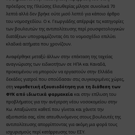
πρόεδρος της Πλεύσης Ελευθερίας μίλησε συνολικά 70
λεπτά αλλά δεν βρήκε ούτε μισό λεπτό για κάποιο άρθρο
του νομοσχεδίου. Ο κ. Γεωργιάδης απέρριψε τις κατηγορίες
των βουλευτών της αντιπολίτευσης περί ρουσφετολογικών
διατάξεων υπογραμμίζοντας ότι το νομοσχέδιο επιλύει
κλαδικά αιτήματα που χρονίζουν.
Αναφέρθηκε μεταξύ άλλων στην επέκταση της ταχείας
αναγνώρισης των ειδικοτήτων σε ΗΠΑ και Καναδά,
προκειμένου να μπορούν να εργαστούν στην Ελλάδα
δεκάδες γιατροί που σπούδασαν στις συγκεκριμένες χώρες,
στη
νομοθετική εξουσιοδότηση για τη διάθεση των
ΦΥΚ από ιδιωτικά φαρμακεία
και στην επίλυση του
προβλήματος για την ανέγερση νέου νοσοκομείου στην
Κω. Απαξιώνετε καθετί που γίνεται και χάνετε την
αξιοπιστία σας, είπε απευθυνόμενος στους βουλευτές της
αντιπολίτευσης απορρίπτοντας για ακόμη μια φορά τους
ισχυρισμούς περί κατάρρευσης του ΕΣΥ.