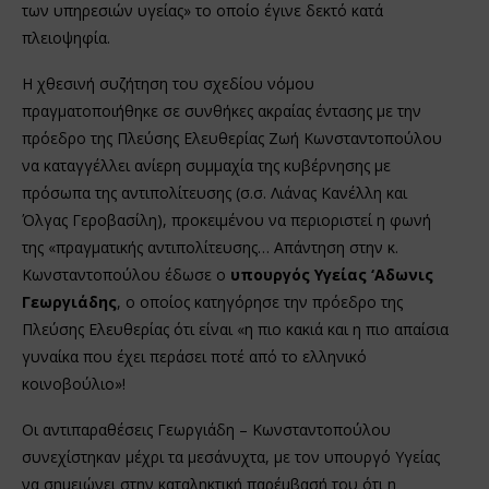
των υπηρεσιών υγείας» το οποίο έγινε δεκτό κατά
πλειοψηφία.
Η χθεσινή συζήτηση του σχεδίου νόμου
πραγματοποιήθηκε σε συνθήκες ακραίας έντασης με την
πρόεδρο της Πλεύσης Ελευθερίας Ζωή Κωνσταντοπούλου
να καταγγέλλει ανίερη συμμαχία της κυβέρνησης με
πρόσωπα της αντιπολίτευσης (σ.σ. Λιάνας Κανέλλη και
Όλγας Γεροβασίλη), προκειμένου να περιοριστεί η φωνή
της «πραγματικής αντιπολίτευσης… Απάντηση στην κ.
Κωνσταντοπούλου έδωσε ο
υπουργός Υγείας ‘Αδωνις
Γεωργιάδης
, ο οποίος κατηγόρησε την πρόεδρο της
Πλεύσης Ελευθερίας ότι είναι «η πιο κακιά και η πιο απαίσια
γυναίκα που έχει περάσει ποτέ από το ελληνικό
κοινοβούλιο»!
Οι αντιπαραθέσεις Γεωργιάδη – Κωνσταντοπούλου
συνεχίστηκαν μέχρι τα μεσάνυχτα, με τον υπουργό Υγείας
να σημειώνει στην καταληκτική παρέμβασή του ότι η