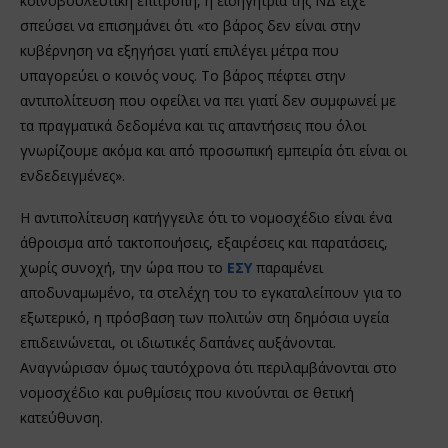
κοινοβουλευτική επιτροπή, η εισηγήτρια της ΝΔ είχε
σπεύσει να επισημάνει ότι «το βάρος δεν είναι στην
κυβέρνηση να εξηγήσει γιατί επιλέγει μέτρα που
υπαγορεύει ο κοινός νους. Το βάρος πέφτει στην
αντιπολίτευση που οφείλει να πει γιατί δεν συμφωνεί με
τα πραγματικά δεδομένα και τις απαντήσεις που όλοι
γνωρίζουμε ακόμα και από προσωπική εμπειρία ότι είναι οι
ενδεδειγμένες».
Η αντιπολίτευση κατήγγειλε ότι το νομοσχέδιο είναι ένα
άθροισμα από τακτοποιήσεις, εξαιρέσεις και παρατάσεις,
χωρίς συνοχή, την ώρα που το
ΕΣΥ
παραμένει
αποδυναμωμένο, τα στελέχη του το εγκαταλείπουν για το
εξωτερικό, η πρόσβαση των πολιτών στη δημόσια υγεία
επιδεινώνεται, οι ιδιωτικές δαπάνες αυξάνονται.
Αναγνώρισαν όμως ταυτόχρονα ότι περιλαμβάνονται στο
νομοσχέδιο και ρυθμίσεις που κινούνται σε θετική
κατεύθυνση.