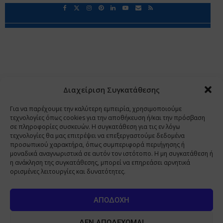
Περιορισμοί Ευθύνης
Προστασία Προσωπικών Δεδομένων
Επικοινωνία
Ποιοι Είμαστε
Ποιοι μας Εμπιστεύονται
Δεδομένα Προσωπικού Χαρακτήρα
Application
Διαχείριση Συγκατάθεσης
Copyright 2009 - 2026
©
Χαραμή Α.Ε.
Για να παρέχουμε την καλύτερη εμπειρία, χρησιμοποιούμε
τεχνολογίες όπως cookies για την αποθήκευση ή/και την πρόσβαση
σε πληροφορίες συσκευών. Η συγκατάθεση για τις εν λόγω
τεχνολογίες θα μας επιτρέψει να επεξεργαστούμε δεδομένα
www.PharmaManage.gr
•
www.HealthExpo.gr
•
www.YO.gr
προσωπικού χαρακτήρα, όπως συμπεριφορά περιήγησης ή
μοναδικά αναγνωριστικά σε αυτόν τον ιστότοπο. Η μη συγκατάθεση ή
•
www.GreekShares.com
•
www.eLearning-
η ανάκληση της συγκατάθεσης, μπορεί να επηρεάσει αρνητικά
PharmaManage.gr
•
www.Charami-SA.gr
ορισμένες λειτουργίες και δυνατότητες.
Η ιστοσελίδα www.MedicalManage.gr απευθύνεται σε
Επαγγελματίες Υγείας.
Με την παραμονή σας σε αυτή δηλώνετε,
ΑΠΟΔΟΧΉ
με ατομική σας ευθύνη και γνωρίζοντας τις κυρώσεις που
προβλέπονται από τις διατάξεις της παραγράφου 6 του άρθρου 22 του
ΔΕΝ ΑΠΟΔΈΧΟΜΑΙ