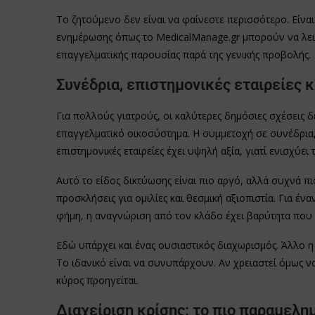
Το ζητούμενο δεν είναι να φαίνεστε περισσότερο. Είνα
ενημέρωσης όπως το MedicalManage.gr μπορούν να λει
επαγγελματικής παρουσίας παρά της γενικής προβολής.
Συνέδρια, επιστημονικές εταιρείες 
Για πολλούς γιατρούς, οι καλύτερες δημόσιες σχέσεις 
επαγγελματικό οικοσύστημα. Η συμμετοχή σε συνέδρια, 
επιστημονικές εταιρείες έχει υψηλή αξία, γιατί ενισχύε
Αυτό το είδος δικτύωσης είναι πιο αργό, αλλά συχνά π
προσκλήσεις για ομιλίες και θεσμική αξιοπιστία. Για έ
φήμη, η αναγνώριση από τον κλάδο έχει βαρύτητα που 
Εδώ υπάρχει και ένας ουσιαστικός διαχωρισμός. Άλλο η
Το ιδανικό είναι να συνυπάρχουν. Αν χρειαστεί όμως να
κύρος προηγείται.
Διαχείριση κρίσης: το πιο παραμελη