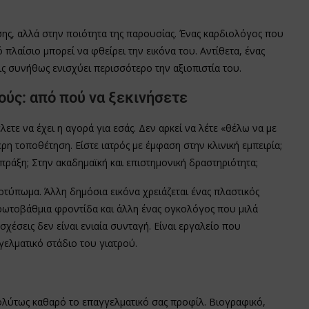
εσης, αλλά στην ποιότητα της παρουσίας. Ένας καρδιολόγος που
πλαίσιο μπορεί να φθείρει την εικόνα του. Αντίθετα, ένας
ις συνήθως ενισχύει περισσότερο την αξιοπιστία του.
ούς: από πού να ξεκινήσετε
ετε να έχει η αγορά για εσάς. Δεν αρκεί να λέτε «θέλω να με
η τοποθέτηση. Είστε ιατρός με έμφαση στην κλινική εμπειρία;
πράξη; Στην ακαδημαϊκή και επιστημονική δραστηριότητα;
τύπωμα. Άλλη δημόσια εικόνα χρειάζεται ένας πλαστικός
ρωτοβάθμια φροντίδα και άλλη ένας ογκολόγος που μιλά
σχέσεις δεν είναι ενιαία συνταγή. Είναι εργαλείο που
γελματικό στάδιο του γιατρού.
πολύτως καθαρό το επαγγελματικό σας προφίλ. Βιογραφικό,