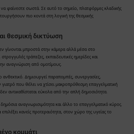
ι να φαίνεστε σωστά. Σε αυτό το σημείο, πλατφόρμες κλαδικής
τουργήσουν πιο κοντά στη λογική της θεσμικής
και θεσμική δικτύωση
δεν γίνονται μπροστά στην κάμερα αλλά μέσα στο
στρογγυλές τράπεζες, εκπαιδευτικές ημερίδες και
ι την αναγνώριση από ομοτίμους.
ιο ανθεκτικό. Δημιουργεί παραπομπές, συνεργασίες,
ναν γιατρό που θέλει να χτίσει μακροπρόθεσμη επαγγελματική
δεν αντικαθίσταται εύκολα από την απλή δημοσιότητα.
 δημόσια αναγνωρισιμότητα και άλλο το επαγγελματικό κύρος.
 επιλέξει κανείς προτεραιότητα, στον χώρο της υγείας το
μένο κομμάτι