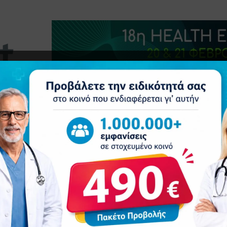
τητα
Δελτία Τύπου
Προβολή Ιατρού
Συνέδρια
Ε
Οδηγός δημοσίων σχέσεων για γιατρούς