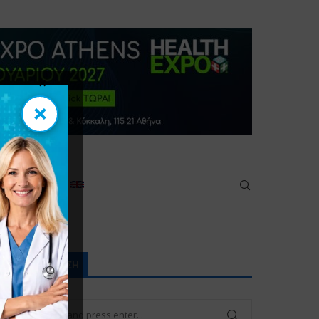
×
×
πικοινωνία
ΑΝΑΖΉΤΗΣΗ