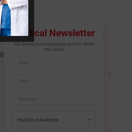
🩺
Medical Newsletter
Εξειδικευμένη ενημέρωση για τον κλάδο
της υγείας
🫀
⚕️