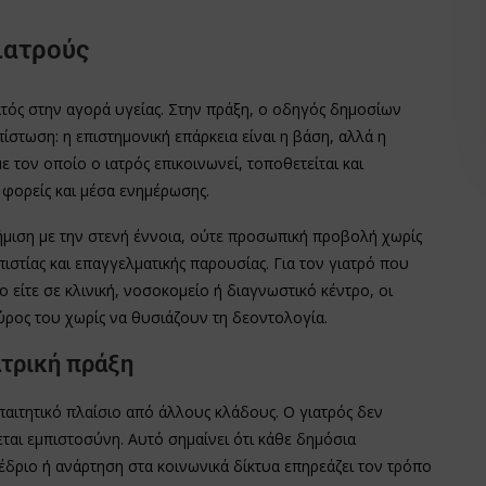
ιατρούς
ρατός στην αγορά υγείας. Στην πράξη, ο οδηγός δημοσίων
ίστωση: η επιστημονική επάρκεια είναι η βάση, αλλά η
ε τον οποίο ο ιατρός επικοινωνεί, τοποθετείται και
φορείς και μέσα ενημέρωσης.
φήμιση με την στενή έννοια, ούτε προσωπική προβολή χωρίς
ιστίας και επαγγελματικής παρουσίας. Για τον γιατρό που
ο είτε σε κλινική, νοσοκομείο ή διαγνωστικό κέντρο, οι
ρος του χωρίς να θυσιάζουν τη δεοντολογία.
ατρική πράξη
παιτητικό πλαίσιο από άλλους κλάδους. Ο γιατρός δεν
εται εμπιστοσύνη. Αυτό σημαίνει ότι κάθε δημόσια
δριο ή ανάρτηση στα κοινωνικά δίκτυα επηρεάζει τον τρόπο