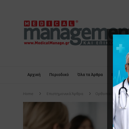
Αρχική
Περιοδικό
Όλα τα Άρθρα
Επικαιρό
Home
Επιστημονικά Άρθρα
Oρθοπαιδικά