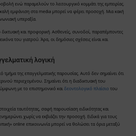
οβολή ενώ παραμελούν το λειτουργικό κομμάτι της εμπειρίας.
 καλή εμφάνιση στα media μπορεί να φέρει προσοχή. Μια κακή
νωνιακή υπεραξία.
 δικτυακή και προφορική. Ασθενείς, συνοδοί, παραπέμποντες
κόνα του γιατρού. Άρα, οι δημόσιες σχέσεις είναι και
γγελματική λογική
ό τμήμα της επαγγελματικής παρουσίας. Αυτό δεν σημαίνει ότι
ρινού περιεχομένου. Σημαίνει ότι η διαδικτυακή του
σύμφωνη με το επιστημονικό και
δεοντολογικό πλαίσιο
του
οιχεία ταυτότητας, σαφή παρουσίαση ειδικότητας και
ημερώνει χωρίς να εκβιάζει την προσοχή. Ειδικά για τους
πική» online επικοινωνία μπορεί να θολώσει τα όρια μεταξύ