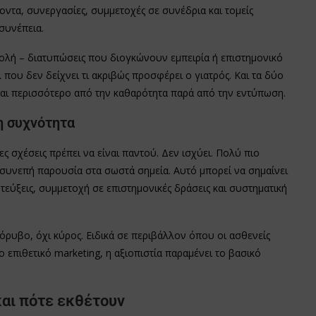
οντα, συνεργασίες, συμμετοχές σε συνέδρια και τομείς
 συνέπεια.
ολή – διατυπώσεις που διογκώνουν εμπειρία ή επιστημονικό
που δεν δείχνει τι ακριβώς προσφέρει ο γιατρός. Και τα δύο
εται περισσότερο από την καθαρότητα παρά από την εντύπωση.
η συχνότητα
ς σχέσεις πρέπει να είναι παντού. Δεν ισχύει. Πολύ πιο
 συνεπή παρουσία στα σωστά σημεία. Αυτό μπορεί να σημαίνει
ντεύξεις, συμμετοχή σε επιστημονικές δράσεις και συστηματική
ρυβο, όχι κύρος. Ειδικά σε περιβάλλον όπου οι ασθενείς
ο επιθετικό marketing, η αξιοπιστία παραμένει το βασικό
και πότε εκθέτουν