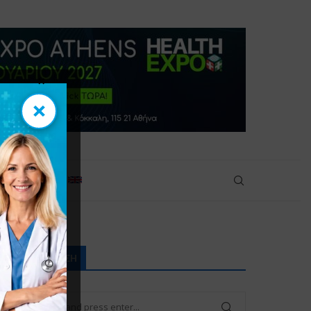
×
×
πικοινωνία
ΑΝΑΖΉΤΗΣΗ