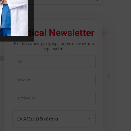
🩺
Medical Newsletter
Εξειδικευμένη ενημέρωση για τον κλάδο
της υγείας
🫀
⚕️