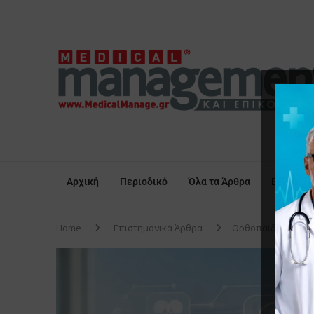
Αρχική
Περιοδικό
Όλα τα Άρθρα
Επικαιρό
Home
Επιστημονικά Άρθρα
Oρθοπαιδικά