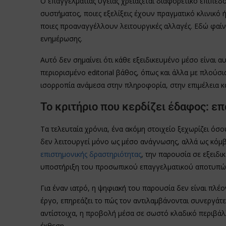
Ο επαγγελματίας υγείας χρειάζεται διαφορετικό επίπεδο
συστήματος, ποιες εξελίξεις έχουν πραγματικό κλινικό ή
ποιες προαναγγέλλουν λειτουργικές αλλαγές. Εδώ φαίνε
ενημέρωσης.
Αυτό δεν σημαίνει ότι κάθε εξειδικευμένο μέσο είναι 
περιορισμένο editorial βάθος, όπως και άλλα με πλούσ
ισορροπία ανάμεσα στην πληροφορία, στην επιμέλεια κα
Το κριτήριο που κερδίζει έδαφος: ε
Τα τελευταία χρόνια, ένα ακόμη στοιχείο ξεχωρίζει όσ
δεν λειτουργεί μόνο ως μέσο ανάγνωσης, αλλά ως κόμ
επιστημονικής δραστηριότητας
, την παρουσία σε εξειδι
υποστήριξη του προσωπικού επαγγελματικού αποτυπώ
Για έναν ιατρό, η ψηφιακή του παρουσία δεν είναι πλέ
έργο, επηρεάζει το πώς τον αντιλαμβάνονται συνεργάτες,
αντίστοιχα, η προβολή μέσα σε σωστό κλαδικό περιβάλλ
έκθεση.