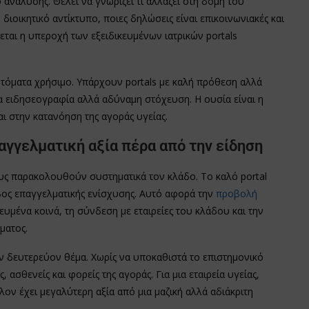
 ανάλυσης. Θέλει να γνωρίζει τι αλλάζει στη δομή του
 διοικητικό αντίκτυπο, ποιες δηλώσεις είναι επικοινωνιακές και
ται η υπεροχή των εξειδικευμένων ιατρικών portals
αυτόματα χρήσιμο. Υπάρχουν portals με καλή πρόθεση αλλά
ια ειδησεογραφία αλλά αδύναμη στόχευση. Η ουσία είναι η
ι στην κατανόηση της αγοράς υγείας.
παγγελματική αξία πέρα από την είδηση
ους παρακολουθούν συστηματικά τον κλάδο. Το καλό portal
βος επαγγελματικής ενίσχυσης. Αυτό αφορά την
προβολή
κευμένα κοινά, τη σύνδεση με εταιρείες του κλάδου και την
ματος.
ον δευτερεύον θέμα. Χωρίς να υποκαθιστά το επιστημονικό
 ασθενείς και φορείς της αγοράς. Για μια εταιρεία υγείας,
ον έχει μεγαλύτερη αξία από μια μαζική αλλά αδιάκριτη