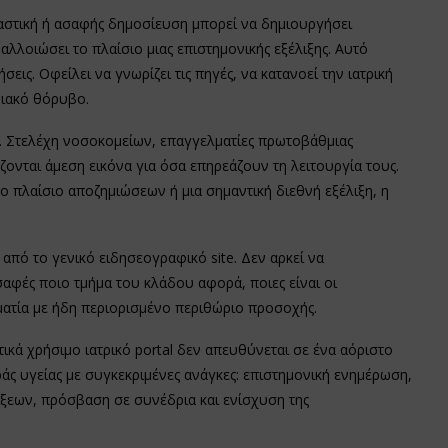
βιαστική ή ασαφής δημοσίευση μπορεί να δημιουργήσει
λοιώσει το πλαίσιο μιας επιστημονικής εξέλιξης. Αυτό
σεις. Οφείλει να γνωρίζει τις πηγές, να κατανοεί την ιατρική
νιακό θόρυβο.
ς. Στελέχη νοσοκομείων, επαγγελματίες πρωτοβάθμιας
άζονται άμεση εικόνα για όσα επηρεάζουν τη λειτουργία τους.
 πλαίσιο αποζημιώσεων ή μια σημαντική διεθνή εξέλιξη, η
 από το γενικό ειδησεογραφικό site. Δεν αρκεί να
 σαφές ποιο τμήμα του κλάδου αφορά, ποιες είναι οι
λματία με ήδη περιορισμένο περιθώριο προσοχής.
ικά χρήσιμο ιατρικό portal δεν απευθύνεται σε ένα αόριστο
ς υγείας με συγκεκριμένες ανάγκες: επιστημονική ενημέρωση,
ξεων, πρόσβαση σε συνέδρια και ενίσχυση της