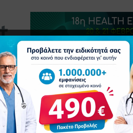
τητα
Δελτία Τύπου
Προβολή Ιατρού
Συνέδρια
Ε
Κορυφαία ιατρικά portals ενημέρωσης στην Ελλάδα