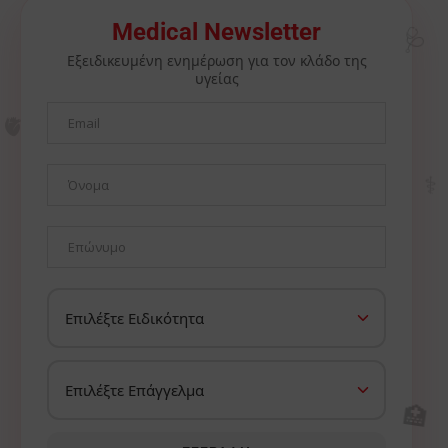
🩺
Medical Newsletter
Εξειδικευμένη ενημέρωση για τον κλάδο της
υγείας
🫀
⚕️
🏥