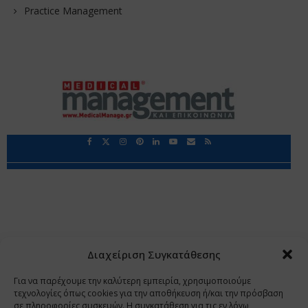
Practice Management
Περιορισμοί Ευθύνης
Προστασία Προσωπικών Δεδομένων
Επικοινωνία
Ποιοι Είμαστε
Ποιοι μας Εμπιστεύονται
Δεδομένα Προσωπικού Χαρακτήρα
Application
Διαχείριση Συγκατάθεσης
Copyright 2009 - 2026
©
Χαραμή Α.Ε.
Για να παρέχουμε την καλύτερη εμπειρία, χρησιμοποιούμε
τεχνολογίες όπως cookies για την αποθήκευση ή/και την πρόσβαση
σε πληροφορίες συσκευών. Η συγκατάθεση για τις εν λόγω