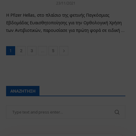
23/11/2021
Η Pfizer Hellas, στο πλαίσιο της φετινής Παγκόσμιας
Εβδομάδας Ευαισθητοποίησης για την Ορθολογική Χρήση
των Αντιβιοτικών, παρουσίασε για πρώτη φορά σε ειδική …
1
…
2
3
5
ΑΝΑΖΉΤΗΣΗ