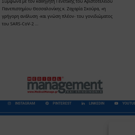
Σύμφωνα με τον καθηγητή Γενετικής του Αριστοτελείου
Πανεπιστημίου Θεσσαλονίκης κ. Ζαχαρία Σκούρα, «η
γρήγορη ανάλυση -και γνώση πλέον- του γονιδιώματος
του SARS-CoV-2 …
INSTAGRAM
PINTEREST
LINKEDIN
YOUTU
εδομένων
Επικοινωνία
Ποιοι Είμαστε
Ποιοι μας Εμπιστεύονται