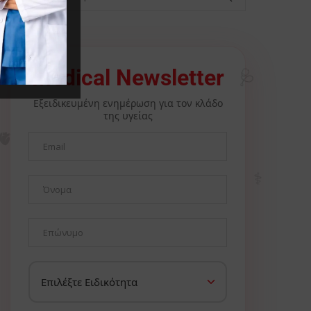
🩺
Medical Newsletter
Εξειδικευμένη ενημέρωση για τον κλάδο
της υγείας
🫀
⚕️