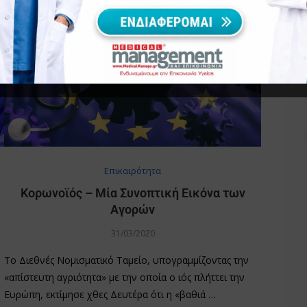
Επικαιρότητα
Κορωνοϊός – Μία Συνοπτική Εικόνα των
Αγορών
31/03/2020
Το Διεθνές Νομισματικό Ταμείο, υπογραμμίζοντας την
«απίστευτη αγριότητα» με την οποία ο ιός πλήττει την
Ευρώπη, εκτίμησε χθες Δευτέρα ότι η «βαθιά …