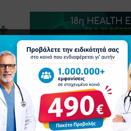
τητα
Δελτία Τύπου
Προβολή Ιατρού
Συνέδρια
Επ
IVES
ΜΆΡΤΙΟΣ 2020