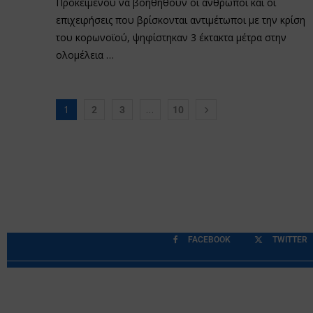
Προκειμένου να βοηθηθούν οι άνθρωποι και οι
επιχειρήσεις που βρίσκονται αντιμέτωποι με την κρίση
του κορωνοϊού, ψηφίστηκαν 3 έκτακτα μέτρα στην
ολομέλεια …
1
…
2
3
10
FACEBOOK
TWITTER
Περιορισμοί Ευθύνης
Προστασία Προσωπικών Δ