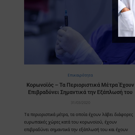
Επικαιρότητα
Κορωνοϊός – Τα Περιοριστικά Μέτρα Έχουν
Επιβραδύνει Σημαντικά την Εξάπλωσή του
31/03/2020
Τα περιοριστικά μέτρα, τα οποία έχουν λάβει διάφορες
ευρωπαϊκές χώρες κατά του κορωνοϊού, έχουν
επιβραδύνει σημαντικά την εξάπλωσή του και έχουν