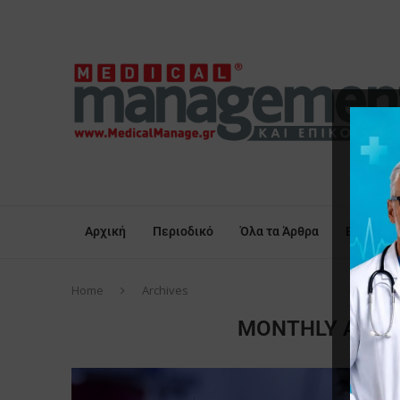
Αρχική
Περιοδικό
Όλα τα Άρθρα
Επικαιρό
Home
Archives
MONTHLY ARCH