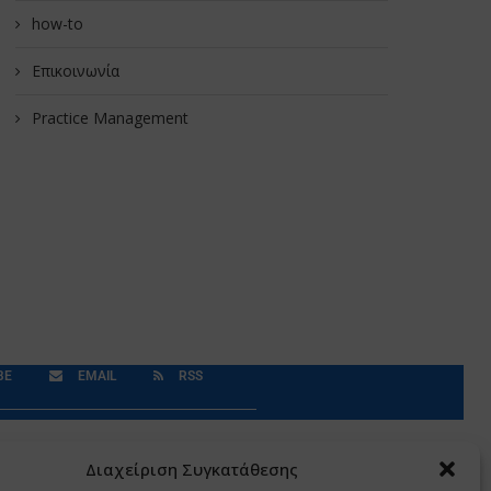
how-to
Επικοινωνία
Practice Management
BE
EMAIL
RSS
Δεδομένα Προσωπικού Χαρακτήρα
Application
Διαχείριση Συγκατάθεσης