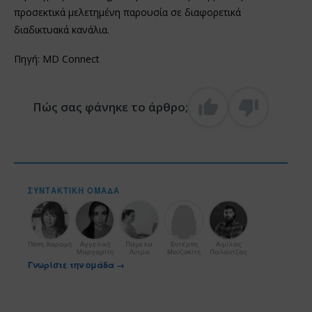
προσεκτικά μελετημένη παρουσία σε διαφορετικά
διαδικτυακά κανάλια.
Πηγή: MD Connect
Πώς σας φάνηκε το άρθρο;
ΣΥΝΤΑΚΤΙΚΉ ΟΜΆΔΑ
Πόπη Χαραμή
Αγγελική
Πάμελα
Ευτέρπη
Αιμίλιος
Μαργαρίτη
Λύτρα
Μουζακίτη
Παλάντζας
Γνωρίστε την ομάδα →