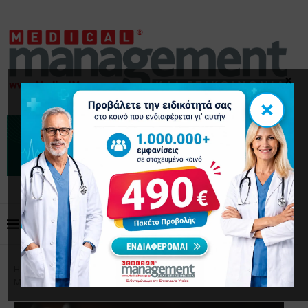
×
×
Home
Μάρκετινγκ
Το Τρίπτυχο της Στρατηγικής
Marketing για Ιατρούς