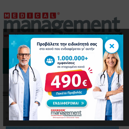
×
×
Home
Επικαιρότητα
Νέους ελέγχους σχεδιάζει να
κάνει ο ΕΟΠΥΥ σε γιατρούς και φαρμακοποιούς