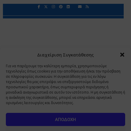
Περιορισμοί Ευθύνης
Προστασία Προσωπικών Δεδομένων
Επικοινωνία
Ποιοι Είμαστε
Ποιοι μας Εμπιστεύονται
Δεδομένα Προσωπικού Χαρακτήρα
Application
Διαχείριση Συγκατάθεσης
Copyright 2009 - 2026
©
Χαραμή Α.Ε.
Για να παρέχουμε την καλύτερη εμπειρία, χρησιμοποιούμε
τεχνολογίες όπως cookies για την αποθήκευση ή/και την πρόσβαση
σε πληροφορίες συσκευών. Η συγκατάθεση για τις εν λόγω
τεχνολογίες θα μας επιτρέψει να επεξεργαστούμε δεδομένα
www.PharmaManage.gr
•
www.HealthExpo.gr
•
www.YO.gr
προσωπικού χαρακτήρα, όπως συμπεριφορά περιήγησης ή
μοναδικά αναγνωριστικά σε αυτόν τον ιστότοπο. Η μη συγκατάθεση ή
•
www.GreekShares.com
•
www.eLearning-
η ανάκληση της συγκατάθεσης, μπορεί να επηρεάσει αρνητικά
PharmaManage.gr
•
www.Charami-SA.gr
ορισμένες λειτουργίες και δυνατότητες.
Η ιστοσελίδα www.MedicalManage.gr απευθύνεται σε
Επαγγελματίες Υγείας.
Με την παραμονή σας σε αυτή δηλώνετε,
ΑΠΟΔΟΧΉ
με ατομική σας ευθύνη και γνωρίζοντας τις κυρώσεις που
προβλέπονται από τις διατάξεις της παραγράφου 6 του άρθρου 22 του