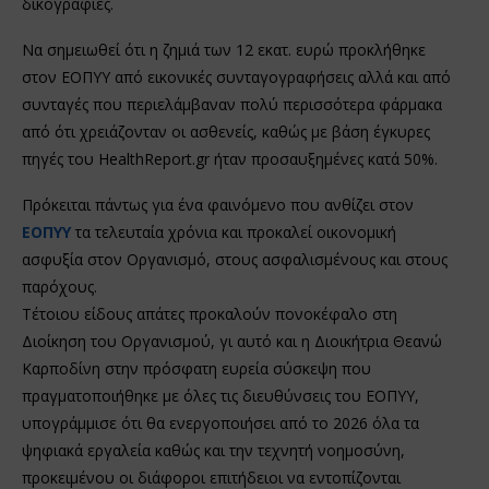
δικογραφίες.
Να σημειωθεί ότι η ζημιά των 12 εκατ. ευρώ προκλήθηκε
στον ΕΟΠΥΥ από εικονικές συνταγογραφήσεις αλλά και από
συνταγές που περιελάμβαναν πολύ περισσότερα φάρμακα
από ότι χρειάζονταν οι ασθενείς, καθώς με βάση έγκυρες
πηγές του HealthReport.gr ήταν προσαυξημένες κατά 50%.
Πρόκειται πάντως για ένα φαινόμενο που ανθίζει στον
ΕΟΠΥΥ
τα τελευταία χρόνια και προκαλεί οικονομική
ασφυξία στον Οργανισμό, στους ασφαλισμένους και στους
παρόχους.
Τέτοιου είδους απάτες προκαλούν πονοκέφαλο στη
Διοίκηση του Οργανισμού, γι αυτό και η Διοικήτρια Θεανώ
Καρποδίνη στην πρόσφατη ευρεία σύσκεψη που
πραγματοποιήθηκε με όλες τις διευθύνσεις του ΕΟΠΥΥ,
υπογράμμισε ότι θα ενεργοποιήσει από το 2026 όλα τα
ψηφιακά εργαλεία καθώς και την τεχνητή νοημοσύνη,
προκειμένου οι διάφοροι επιτήδειοι να εντοπίζονται