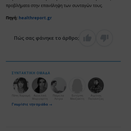
προβλήματα στην επανάληψη των συνταγών τους.
Πηγή:
healthreport.gr
Πώς σας φάνηκε το άρθρο;
ΣΥΝΤΑΚΤΙΚΉ ΟΜΆΔΑ
Πόπη Χαραμή
Αγγελική
Πάμελα
Ευτέρπη
Αιμίλιος
Μαργαρίτη
Λύτρα
Μουζακίτη
Παλάντζας
Γνωρίστε την ομάδα →