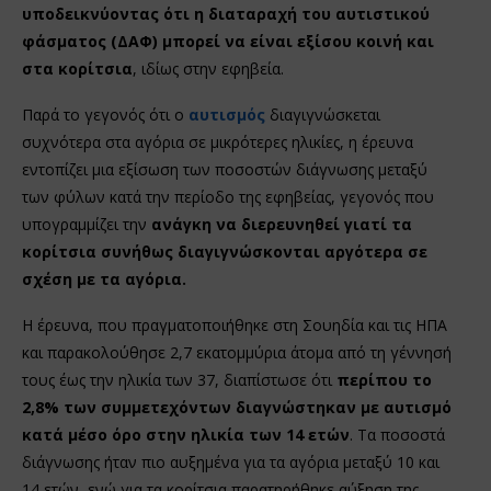
υποδεικνύοντας ότι η διαταραχή του αυτιστικού
φάσματος (ΔΑΦ) μπορεί να είναι εξίσου κοινή και
στα κορίτσια
, ιδίως στην εφηβεία.
Παρά το γεγονός ότι ο
αυτισμός
διαγιγνώσκεται
συχνότερα στα αγόρια σε μικρότερες ηλικίες, η έρευνα
εντοπίζει μια εξίσωση των ποσοστών διάγνωσης μεταξύ
των φύλων κατά την περίοδο της εφηβείας, γεγονός που
υπογραμμίζει την
ανάγκη να διερευνηθεί γιατί τα
κορίτσια συνήθως διαγιγνώσκονται αργότερα σε
σχέση με τα αγόρια.
Η έρευνα, που πραγματοποιήθηκε στη Σουηδία και τις ΗΠΑ
και παρακολούθησε 2,7 εκατομμύρια άτομα από τη γέννησή
τους έως την ηλικία των 37, διαπίστωσε ότι
περίπου το
2,8% των συμμετεχόντων διαγνώστηκαν με αυτισμό
κατά μέσο όρο στην ηλικία των 14 ετών
. Τα ποσοστά
διάγνωσης ήταν πιο αυξημένα για τα αγόρια μεταξύ 10 και
14 ετών, ενώ για τα κορίτσια παρατηρήθηκε αύξηση της