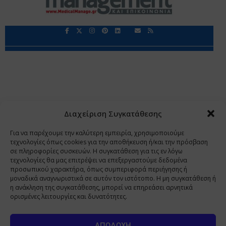
Περιορισμοί Ευθύνης
Προστασία Προσωπικών Δεδομένων
Επικοινωνία
Ποιοι Είμαστε
Ποιοι μας Εμπιστεύονται
Δεδομένα Προσωπικού Χαρακτήρα
Application
Διαχείριση Συγκατάθεσης
Copyright 2009 - 2026
©
Χαραμή Α.Ε.
Για να παρέχουμε την καλύτερη εμπειρία, χρησιμοποιούμε
τεχνολογίες όπως cookies για την αποθήκευση ή/και την πρόσβαση
σε πληροφορίες συσκευών. Η συγκατάθεση για τις εν λόγω
τεχνολογίες θα μας επιτρέψει να επεξεργαστούμε δεδομένα
www.PharmaManage.gr
•
www.HealthExpo.gr
•
www.YO.gr
προσωπικού χαρακτήρα, όπως συμπεριφορά περιήγησης ή
μοναδικά αναγνωριστικά σε αυτόν τον ιστότοπο. Η μη συγκατάθεση ή
•
www.GreekShares.com
•
www.eLearning-
η ανάκληση της συγκατάθεσης, μπορεί να επηρεάσει αρνητικά
PharmaManage.gr
•
www.Charami-SA.gr
ορισμένες λειτουργίες και δυνατότητες.
Η ιστοσελίδα www.MedicalManage.gr απευθύνεται σε
Επαγγελματίες Υγείας.
Με την παραμονή σας σε αυτή δηλώνετε,
ΑΠΟΔΟΧΉ