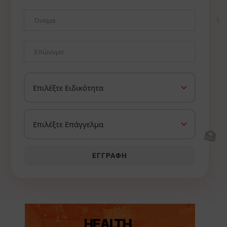
⚕️
🏥
ΕΓΓΡΑΦΉ