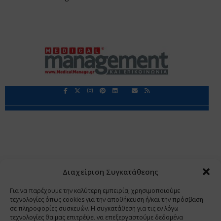
Περιορισμοί Ευθύνης
Προστασία Προσωπικών Δεδομένων
Επικοινωνία
Ποιοι Είμαστε
Ποιοι μας Εμπιστεύονται
Δεδομένα Προσωπικού Χαρακτήρα
Application
Διαχείριση Συγκατάθεσης
Copyright 2009 - 2026
©
Χαραμή Α.Ε.
Για να παρέχουμε την καλύτερη εμπειρία, χρησιμοποιούμε
τεχνολογίες όπως cookies για την αποθήκευση ή/και την πρόσβαση
σε πληροφορίες συσκευών. Η συγκατάθεση για τις εν λόγω
τεχνολογίες θα μας επιτρέψει να επεξεργαστούμε δεδομένα