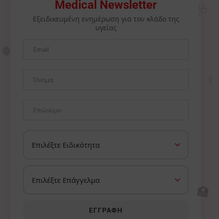
🩺
Medical Newsletter
Εξειδικευμένη ενημέρωση για τον κλάδο της
υγείας
🫀
⚕️
🏥
ΕΓΓΡΑΦΉ