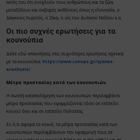
εκτός του ότι ενοχλούν τους ανθρώπους και τα ζώα,
μεταδίδουν και σοβαρές ασθένειες όπως η ελονοσία, ο
Δάγκειος πυρετός, ο Ζίκα, ο ιός του Δυτικού Νείλου κ.α.
Οι πιο συχνές ερωτήσεις για τα
κουνούπια
Δείτε εδώ απαντήσεις στις συχνότερες ερωτήσεις σχετικά
με τα κουνούπια.
https://www.conops.gr/syxnes-
erwthseis/
Μέτρα προστασίας κατά των κουνουπιών
Η σωστή καταπολέμηση των κουνουπιών περιλαμβάνει
μέτρα προστασίας που εφαρμόζονται τόσο σε επίπεδο
κοινού όσο και σε επίπεδο Πολιτείας.
Σε ό,τι αφορά το κοινό, τα μέτρα προστασίας κατά των
κουνουπιών περιλαμβάνουν την εφαρμογή τους σε
χώρους εντός των οικιών ή δίπλα σε αυτές καθώς και σε