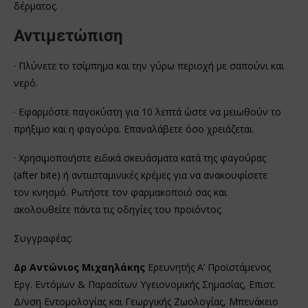
δέρματος.
Αντιμετώπιση
· Πλύνετε το τσίμπημα και την γύρω περιοχή με σαπούνι και
νερό.
· Εφαρμόστε παγοκύστη για 10 λεπτά ώστε να μειωθούν το
πρήξιμο και η φαγούρα. Επαναλάβετε όσο χρειάζεται.
· Χρησιμοποιήστε ειδικά σκευάσματα κατά της φαγούρας
(after bite) ή αντιισταμινικές κρέμες για να ανακουφίσετε
τον κνησμό. Ρωτήστε τον φαρμακοποιό σας και
ακολουθείτε πάντα τις οδηγίες του προϊόντος.
Συγγραφέας:
Δρ Αντώνιος Μιχαηλάκης
Ερευνητής Α’ Προϊστάμενος
Εργ. Εντόμων & Παρασίτων Υγειονομικής Σημασίας, Επιστ.
Δ/νση Εντομολογίας και Γεωργικής Ζωολογίας, Μπενάκειο