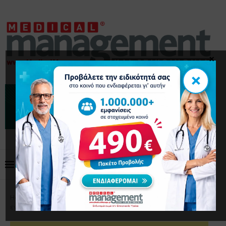
×
×
Home
Επιστημονικά Άρθρα
Κώνωψ… ο
ενοχλητικός