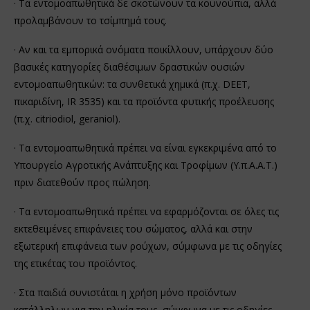
· Τα εντομοαπωθητικά δε σκοτώνουν τα κουνούπια, αλλά
προλαμβάνουν το τσίμπημά τους.
· Αν και τα εμπορικά ονόματα ποικίλλουν, υπάρχουν δύο
βασικές κατηγορίες διαθέσιμων δραστικών ουσιών
εντομοαπωθητικών: τα συνθετικά χημικά (π.χ. DEET,
πικαριδίνη, IR 3535) και τα προϊόντα φυτικής προέλευσης
(π.χ. citriodiol, geraniol).
· Τα εντομοαπωθητικά πρέπει να είναι εγκεκριμένα από το
Υπουργείο Αγροτικής Ανάπτυξης και Τροφίμων (Υ.π.Α.Α.Τ.)
πριν διατεθούν προς πώληση.
· Τα εντομοαπωθητικά πρέπει να εφαρμόζονται σε όλες τις
εκτεθειμένες επιφάνειες του σώματος, αλλά και στην
εξωτερική επιφάνεια των ρούχων, σύμφωνα με τις οδηγίες
της ετικέτας του προϊόντος.
· Στα παιδιά συνιστάται η χρήση μόνο προϊόντων
κατάλληλων για την ηλικία τους, σύμφωνα με τις οδηγίες