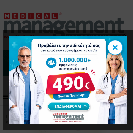
×
×
Home
Επικαιρότητα
ΙΣΑ: Αδικαιολόγητος ο
αποκλεισμός εξειδικευόμενων γιατρών από ιδιωτικό έργο