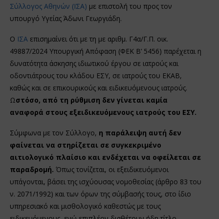
Σύλλογος Αθηνών (ΙΣΑ)
με επιστολή του προς τον
υπουργό Υγείας Άδωνι Γεωργιάδη.
Ο
ΙΣΑ
επισημαίνει ότι με τη με αριθμ. Γ4α/Γ.Π. οικ.
49887/2024 Υπουργική Απόφαση (ΦΕΚ Β’ 5456) παρέχεται η
δυνατότητα άσκησης ιδιωτικού έργου σε ιατρούς και
οδοντιάτρους του κλάδου ΕΣΥ, σε ιατρούς του ΕΚΑΒ,
καθώς και σε επικουρικούς και ειδικευόμενους ιατρούς.
Ω
στόσο, από τη ρύθμιση δεν γίνεται καμία
αναφορά στους εξειδικευόμενους ιατρούς του ΕΣΥ.
Σύμφωνα με τον Σύλλογο,
η παράλειψη αυτή δεν
φαίνεται να στηρίζεται σε συγκεκριμένο
αιτιολογικό πλαίσιο και ενδέχεται να οφείλεται σε
παραδρομή.
Όπως τονίζεται, οι εξειδικευόμενοι
υπάγονται, βάσει της ισχύουσας νομοθεσίας (άρθρο 83 του
ν. 2071/1992) και των όρων της σύμβασής τους, στο ίδιο
υπηρεσιακό και μισθολογικό καθεστώς με τους
ειδικευόμενους, ενώ επιπλέον διαθέτουν ήδη τίτλο