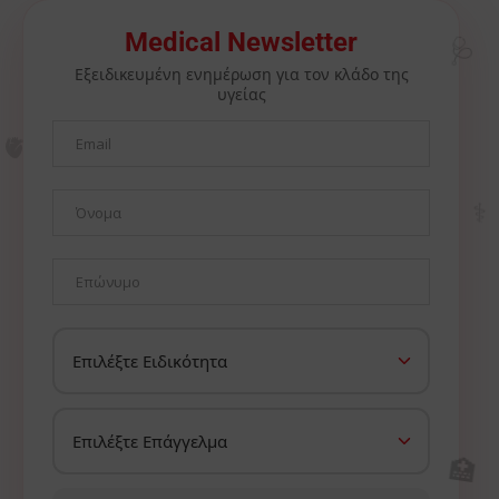
🩺
Medical Newsletter
Εξειδικευμένη ενημέρωση για τον κλάδο της
υγείας
🫀
⚕️
🏥