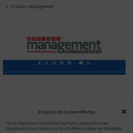
Practice Management
Περιορισμοί Ευθύνης
Προστασία Προσωπικών Δεδομένων
Επικοινωνία
Ποιοι Είμαστε
Ποιοι μας Εμπιστεύονται
Δεδομένα Προσωπικού Χαρακτήρα
Application
Διαχείριση Συγκατάθεσης
Copyright 2009 - 2026
©
Χαραμή Α.Ε.
Για να παρέχουμε την καλύτερη εμπειρία, χρησιμοποιούμε
τεχνολογίες όπως cookies για την αποθήκευση ή/και την πρόσβαση