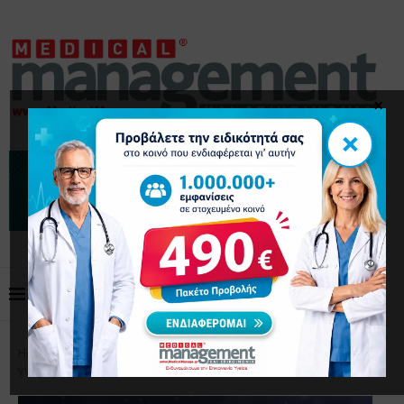
×
×
Home
Επιστημονικά Άρθρα
Ιός Nipah: Τι
γνωρίζουμε για τα πρόσφατα περιστατικά στην Ινδία