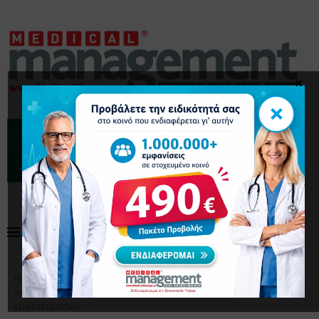
×
×
Home
Επικαιρότητα
ΕΟΟ: Προειδοποίηση για
παραπλανητικές διαφημίσεις “γρήγορων” οδοντικών
εμφυτευμάτων