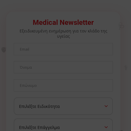
🩺
Medical Newsletter
Εξειδικευμένη ενημέρωση για τον κλάδο της
υγείας
🫀
⚕️