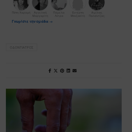
Πόπη Χαραμή
Αγγελική
Πάμελα
Ευτέρπη
Αιμίλιος
Μαργαρίτη
Λύτρα
Μουζακίτη
Παλάντζας
Γνωρίστε την ομάδα →
ΟΔΟΝΤΊΑΤΡΟΣ