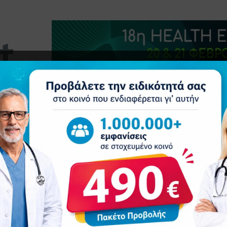
τητα
Δελτία Τύπου
Προβολή Ιατρού
Συνέδρια
Ε
εν είναι πολυτέλεια – Έκκληση για άμεσα μέτρα