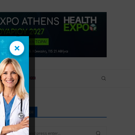
×
×
πικοινωνία
ΑΝΑΖΉΤΗΣΗ