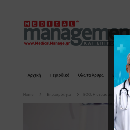
Αρχική
Περιοδικό
Όλα τα Άρθρα
Επικαιρό
Home
Επικαιρότητα
ΕΟΟ: Η στοματική υγεία δ