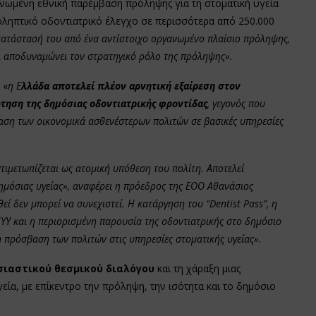
νωμένη εθνική παρέμβαση πρόληψης για τη στοματική υγεία
ληπτικό οδοντιατρικό έλεγχο σε περισσότερα από 250.000
κατάστασή του από ένα αντίστοιχο οργανωμένο πλαίσιο πρόληψης,
ι αποδυναμώνει τον στρατηγικό ρόλο της πρόληψης».
 «
η Ε
λλάδα αποτελεί πλέον αρνητική εξαίρεση στον
ηση της δημόσιας οδοντιατρικής φροντίδας
, γεγονός που
όσβαση των οικονομικά ασθενέστερων πολιτών σε βασικές υπηρεσίες
ντιμετωπίζεται ως ατομική υπόθεση του πολίτη. Αποτελεί
ημόσιας υγείας», αναφέρει η πρόεδρος της ΕΟΟ Αθανάσιος
ί δεν μπορεί να συνεχιστεί. Η κατάργηση του “Dentist Pass”, η
Υ και η περιορισμένη παρουσία της οδοντιατρικής στο δημόσιο
 πρόσβαση των πολιτών στις υπηρεσίες στοματικής υγείας».
σιαστικού θεσμικού διαλόγου
και τη χάραξη μιας
εία, με επίκεντρο την πρόληψη, την ισότητα και το δημόσιο