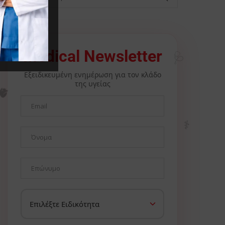
🩺
Medical Newsletter
Εξειδικευμένη ενημέρωση για τον κλάδο
της υγείας
🫀
⚕️