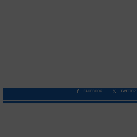
FACEBOOK
TWITTER
Περιορισμοί Ευθύνης
Προστασία Προσωπικών Δ