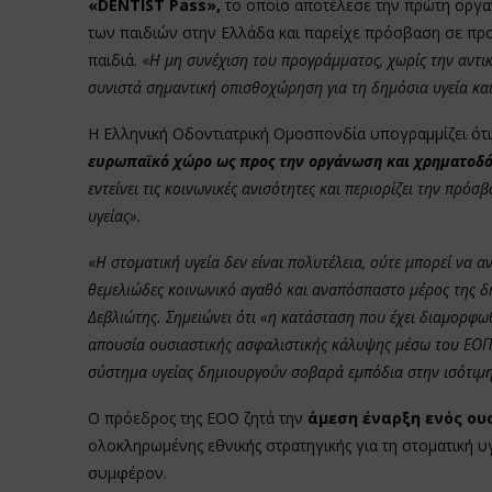
«DENTIST Pass»,
το οποίο αποτέλεσε την πρώτη οργα
των παιδιών στην Ελλάδα και παρείχε πρόσβαση σε προ
παιδιά. «
Η μη συνέχιση του προγράμματος, χωρίς την αντι
συνιστά σημαντική οπισθοχώρηση για τη δημόσια υγεία κα
Η Ελληνική Οδοντιατρική Ομοσπονδία υπογραμμίζει ότι
ευρωπαϊκό χώρο ως προς την οργάνωση και χρηματοδότ
εντείνει τις κοινωνικές ανισότητες και περιορίζει την πρ
υγείας».
«
Η στοματική υγεία δεν είναι πολυτέλεια, ούτε μπορεί να α
θεμελιώδες κοινωνικό αγαθό και αναπόσπαστο μέρος της δ
Δεβλιώτης. Σημειώνει ότι «η κατάσταση που έχει διαμορφωθε
απουσία ουσιαστικής ασφαλιστικής κάλυψης μέσω του ΕΟΠΥ
σύστημα υγείας δημιουργούν σοβαρά εμπόδια στην ισότιμη
Ο πρόεδρος της ΕΟΟ ζητά την
άμεση έναρξη ενός ου
ολοκληρωμένης εθνικής στρατηγικής για τη στοματική υγ
συμφέρον.