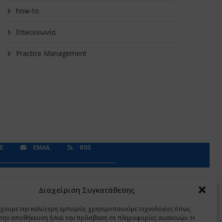
how-to
Επικοινωνία
Practice Management
E
EMAIL
RSS
Δεδομένα Προσωπικού Χαρακτήρα
Application
Διαχείριση Συγκατάθεσης
έχουμε την καλύτερη εμπειρία, χρησιμοποιούμε τεχνολογίες όπως
α την αποθήκευση ή/και την πρόσβαση σε πληροφορίες συσκευών. Η