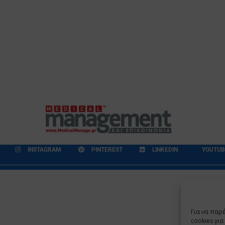
INSTAGRAM
PINTEREST
LINKEDIN
YOUTUB
εδομένων
Επικοινωνία
Ποιοι Είμαστε
Ποιοι μας Εμπιστεύονται
Για να παρ
Copyright 2009 - 2026
©
Χαραμή Α.Ε.
cookies γι