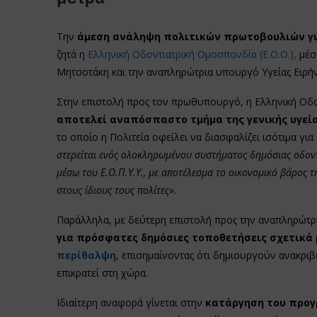
Την
άμεση ανάληψη πολιτικών πρωτοβουλιών για
ζητά η
Ελληνική Οδοντιατρική Ομοσπονδία (Ε.Ο.Ο.),
μέσ
Μητσοτάκη και την αναπληρώτρια υπουργό Υγείας Ειρή
Στην επιστολή προς τον πρωθυπουργό, η Ελληνική Οδο
αποτελεί αναπόσπαστο τμήμα της γενικής υγεί
το οποίο η Πολιτεία οφείλει να διασφαλίζει ισότιμα για 
στερείται ενός ολοκληρωμένου συστήματος δημόσιας οδοντ
μέσω του Ε.Ο.Π.Υ.Υ., με αποτέλεσμα το οικονομικό βάρος τ
στους ίδιους τους πολίτες
».
Παράλληλα, με δεύτερη επιστολή προς την αναπληρώτρι
για πρόσφατες δημόσιες τοποθετήσεις σχετικά 
περίθαλψη
, επισημαίνοντας ότι δημιουργούν ανακριβ
επικρατεί στη χώρα.
Ιδιαίτερη αναφορά γίνεται στην
κατάργηση του προγ