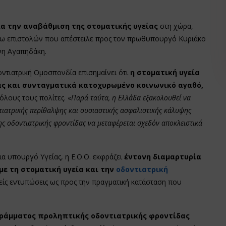
 την αναβάθμιση της στοματικής υγείας
στη χώρα,
ω επιστολών που απέστειλε προς τον πρωθυπουργό Κυριάκο
νη Αγαπηδάκη.
ντιατρική Ομοσπονδία επισημαίνει ότι
η στοματική υγεία
ας και συνταγματικά κατοχυρωμένο κοινωνικό αγαθό,
όλους τους πολίτες. «
Παρά ταύτα, η Ελλάδα εξακολουθεί να
ιατρικής περίθαλψης και ουσιαστικής ασφαλιστικής κάλυψης
ης οδοντιατρικής φροντίδας να μεταφέρεται σχεδόν αποκλειστικά
α υπουργό Υγείας, η Ε.Ο.Ο. εκφράζει
έντονη διαμαρτυρία
με τη στοματική υγεία και την
οδοντιατρική
είς εντυπώσεις ως προς την πραγματική κατάσταση που
ράμματος προληπτικής οδοντιατρικής φροντίδας