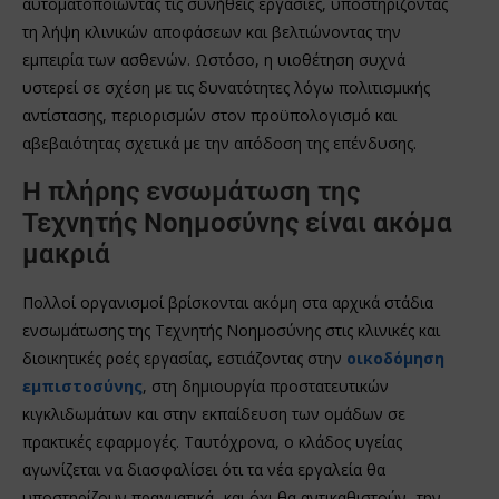
αυτοματοποιώντας τις συνήθεις εργασίες, υποστηρίζοντας
τη λήψη κλινικών αποφάσεων και βελτιώνοντας την
εμπειρία των ασθενών. Ωστόσο, η υιοθέτηση συχνά
υστερεί σε σχέση με τις δυνατότητες λόγω πολιτισμικής
αντίστασης, περιορισμών στον προϋπολογισμό και
αβεβαιότητας σχετικά με την απόδοση της επένδυσης.
Η πλήρης ενσωμάτωση της
Τεχνητής Νοημοσύνης είναι ακόμα
μακριά
Πολλοί οργανισμοί βρίσκονται ακόμη στα αρχικά στάδια
ενσωμάτωσης της Τεχνητής Νοημοσύνης στις κλινικές και
διοικητικές ροές εργασίας, εστιάζοντας στην
οικοδόμηση
εμπιστοσύνης
, στη δημιουργία προστατευτικών
κιγκλιδωμάτων και στην εκπαίδευση των ομάδων σε
πρακτικές εφαρμογές. Ταυτόχρονα, ο κλάδος υγείας
αγωνίζεται να διασφαλίσει ότι τα νέα εργαλεία θα
υποστηρίζουν πραγματικά -και όχι θα αντικαθιστούν- την