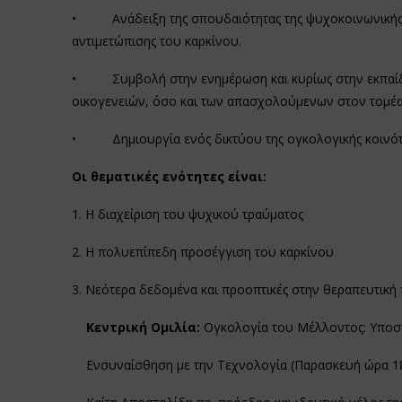
• Ανάδειξη της σπουδαιότητας της ψυχοκοινωνικής ο
αντιμετώπισης του καρκίνου.
• Συμβολή στην ενημέρωση και κυρίως στην εκπαίδε
οικογενειών, όσο και των απασχολούμενων στον τομέα
• Δημιουργία ενός δικτύου της ογκολογικής κοινότη
Οι θεματικές ενότητες είναι:
1. Η διαχείριση του ψυχικού τραύματος
2. Η πολυεπίπεδη προσέγγιση του καρκίνου
3. Νεότερα δεδομένα και προοπτικές στην θεραπευτική
Κεντρική Ομιλία:
Ογκολογία του Μέλλοντος: Υποσ
Ενσυναίσθηση με την Τεχνολογία (Παρασκευή ώρα 18.3