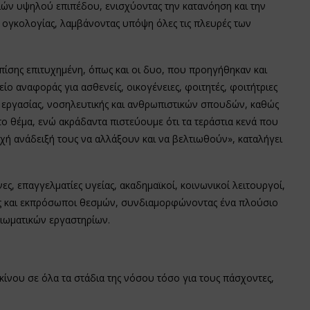
ών υψηλού επιπέδου, ενισχύοντας την κατανόηση και την
 ογκολογίας, λαμβάνοντας υπόψη όλες τις πλευρές των
επίσης επιτυχημένη, όπως και οι δυο, που προηγήθηκαν και
είο αναφοράς για ασθενείς, οικογένειες, φοιτητές, φοιτήτριες
ς εργασίας, νοσηλευτικής και ανθρωπιστικών σπουδών, καθώς
ο θέμα, ενώ ακράδαντα πιστεύουμε ότι τα τεράστια κενά που
χή ανάδειξή τους να αλλάξουν και να βελτιωθούν», καταλήγει
ς, επαγγελματίες υγείας, ακαδημαϊκοί, κοινωνικοί λειτουργοί,
ς και εκπρόσωποι θεσμών, συνδιαμορφώνοντας ένα πλούσιο
ιωματικών εργαστηρίων.
ου σε όλα τα στάδια της νόσου τόσο για τους πάσχοντες,