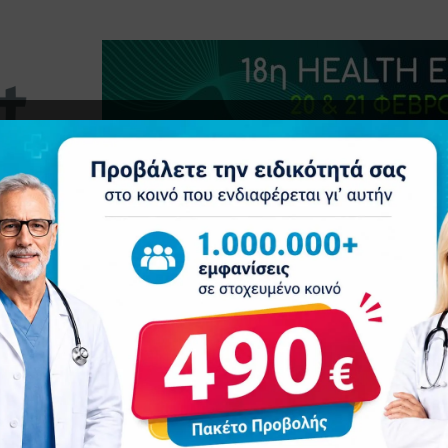
τητα
Δελτία Τύπου
Προβολή Ιατρού
Συνέδρια
Ε
κής Υποστήριξης στην Ογκολογία – Άλμα Ζωής