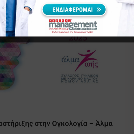
οστήριξης στην Ογκολογία – Άλμα