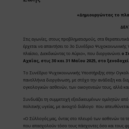
«Δημιουργώντας το πλα
ΔΕΛ
Στις αγωνίες, στους προβληματισμούς, στα θεραπευτικ
έρχεται να απαντήσει το 3ο Συνέδριο Ψυχοκοινωνικής 
πλαίσιο, Διεκδικώντας το Αύριο», που διοργανώνει
ο Σ
Αχαΐας, στις 30 και 31 Μαΐου 2025, στο ξενοδοχεί
Το Συνέδριο Ψυχοκοινωνικής Υποστήριξης στην Ογκολογ
πανελλήνια διοργάνωση, με στόχο την ανάδειξη και δ
ογκολογικών ασθενών, των οικογενειών τους, αλλά και 
Συνδυάζει τη συμμετοχή εξειδικευμένων ομιλητών από τ
πολιτικής υγείας, με ανοιχτό διάλογο που απευθύνεται
«Ο Σύλλογός μας, όντας στο πλευρό των ασθενών τα τε
που απασχολούν τόσο τους πάσχοντες όσο και τους φρο