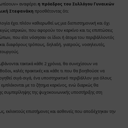
ετωπίσουν» αναφέρει
η πρόεδρος του Συλλόγου Γυναικών
ελική Στεφανάκη
προσθέτοντας ότι:
γία έχει πλέον καθιερωθεί ως μια διεπιστημονική και όχι
γώς ιατρικών, που αφορούν τον καρκίνο και τις επιπτώσεις
ρώπων, που είτε νόσησαν οι ίδιοι ή άτομα του περιβάλλοντός
 και διαφόρους τρόπους, δηλαδή, γιατρούς, νοσηλευτές,
ιτουργούς.
μβάνονται τακτικά κάθε 2 χρόνια, θα συνεχίσουν να
έθοδοι, καλές πρακτικές και κάθε τι που θα βοηθούσε να
γηθεί σιγά-σιγά, ένα υποστηρικτικό περιβάλλον για όλους
εμπλέκονται με το ζήτημα καρκίνος, ενώ διαρκώς θα
ης συμπερίληψης της ψυχοκοινωνικής υποστήριξης στη
ς, εκλεκτούς επιστήμονες και ασθενείς που αποδέχτηκαν την