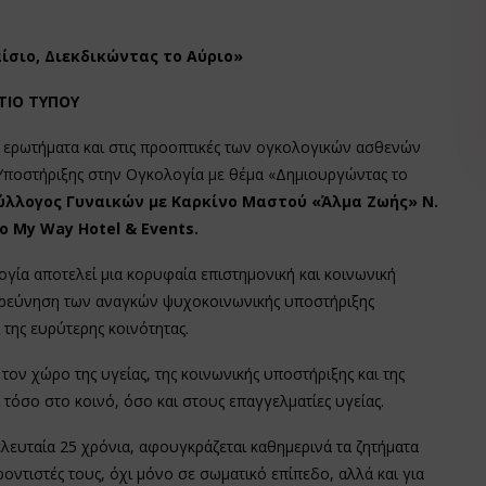
ίσιο, Διεκδικώντας το Αύριο»
ΤΙΟ ΤΥΠΟΥ
ά ερωτήματα και στις προοπτικές των ογκολογικών ασθενών
Υποστήριξης στην Ογκολογία με θέμα «Δημιουργώντας το
ύλλογος Γυναικών με Καρκίνο Μαστού «Άλμα Ζωής» Ν.
ο My Way Hotel & Events.
ία αποτελεί μια κορυφαία επιστημονική και κοινωνική
ιερεύνηση των αναγκών ψυχοκοινωνικής υποστήριξης
της ευρύτερης κοινότητας.
ον χώρο της υγείας, της κοινωνικής υποστήριξης και της
 τόσο στο κοινό, όσο και στους επαγγελματίες υγείας.
λευταία 25 χρόνια, αφουγκράζεται καθημερινά τα ζητήματα
ντιστές τους, όχι μόνο σε σωματικό επίπεδο, αλλά και για