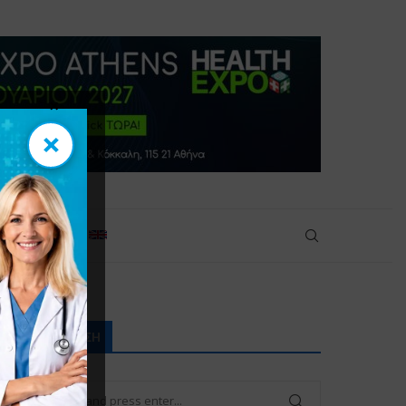
×
×
πικοινωνία
ΑΝΑΖΉΤΗΣΗ