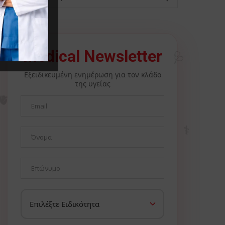
🩺
Medical Newsletter
Εξειδικευμένη ενημέρωση για τον κλάδο
της υγείας
🫀
⚕️