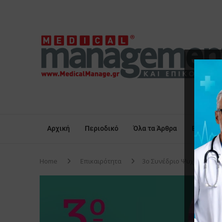
Αρχική
Περιοδικό
Όλα τα Άρθρα
Επικαιρό
Home
Επικαιρότητα
3ο Συνέδριο Ψυχοκοινωνι