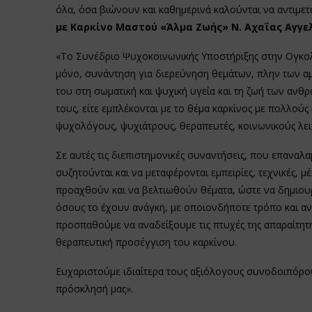
όλα, όσα βιώνουν και καθημερινά καλούνται να αντιμ
με Καρκίνο Μαστού «Άλμα Ζωής» Ν. Αχαΐας Αγγ
«Το Συνέδριο Ψυχοκοινωνικής Υποστήριξης στην Ογκολο
μόνο, συνάντηση για διερεύνηση θεμάτων, πλην των αμι
του στη σωματική και ψυχική υγεία και τη ζωή των ανθ
τους, είτε εμπλέκονται με το θέμα καρκίνος με πολλούς
ψυχολόγους, ψυχιάτρους, θεραπευτές, κοινωνικούς λε
Σε αυτές τις διεπιστημονικές συναντήσεις, που επαναλα
συζητούνται και να μεταφέρονται εμπειρίες, τεχνικές, μ
προαχθούν και να βελτιωθούν θέματα, ώστε να δημιουρ
όσους το έχουν ανάγκη, με οποιονδήποτε τρόπο και αν 
προσπαθούμε να αναδείξουμε τις πτυχές της απαραίτητ
θεραπευτική προσέγγιση του καρκίνου.
Ευχαριστούμε ιδιαίτερα τους αξιόλογους συνοδοιπόρου
πρόσκλησή μας».