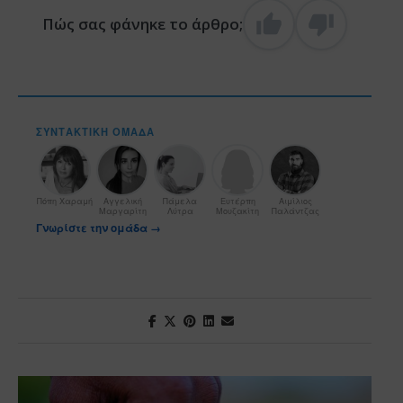
Πώς σας φάνηκε το άρθρο;
ΣΥΝΤΑΚΤΙΚΉ ΟΜΆΔΑ
Πόπη Χαραμή
Αγγελική
Πάμελα
Ευτέρπη
Αιμίλιος
Μαργαρίτη
Λύτρα
Μουζακίτη
Παλάντζας
Γνωρίστε την ομάδα →