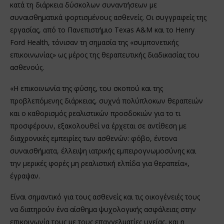
κατά τη διάρκεια δύσκολων συναντήσεων με
συναισθηματικά φορτισμένους ασθενείς. Οι συγγραφείς της
εργασίας, από το Πανεπιστήμιο Texas A&M και το Henry
Ford Health, τόνισαν τη σημασία της «συμπονετικής
επικοινωνίας» ως μέρος της θεραπευτικής διαδικασίας του
ασθενούς.
«Η επικοινωνία της φύσης, του σκοπού και της
προβλεπόμενης διάρκειας, συχνά πολύπλοκων θεραπειών
και ο καθορισμός ρεαλιστικών προσδοκιών για το τι
προσφέρουν, εξακολουθεί να έρχεται σε αντίθεση με
διαχρονικές εμπειρίες των ασθενών: φόβο, έντονα
συναισθήματα, έλλειψη ιατρικής εμπειρογνωμοσύνης και
την μερικές φορές μη ρεαλιστική ελπίδα για θεραπεία»,
έγραψαν.
Είναι σημαντικό για τους ασθενείς και τις οικογένειές τους
να διατηρούν ένα αίσθημα ψυχολογικής ασφάλειας στην
επικοινωνία τους με τους επαγγελματίες υγείας, και η