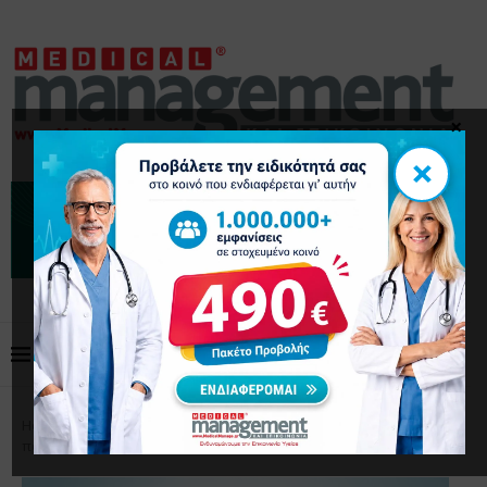
×
×
Home
Επικαιρότητα
10 πράγματα που δεν πρέπει
ποτέ να λέτε στους ασθενείς