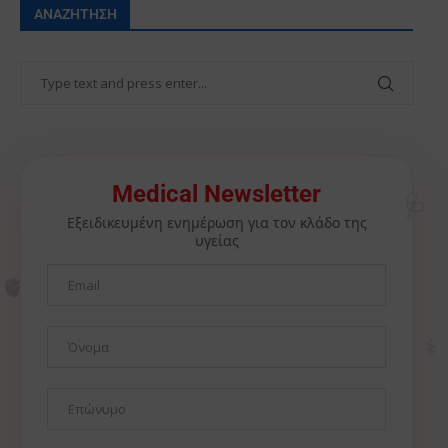
ΑΝΑΖΉΤΗΣΗ
🩺
Medical Newsletter
Εξειδικευμένη ενημέρωση για τον κλάδο της
υγείας
🫀
⚕️