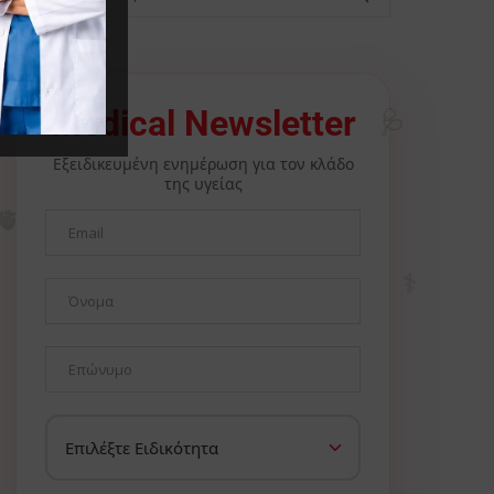
Medical Newsletter
🩺
Εξειδικευμένη ενημέρωση για τον κλάδο
της υγείας
🫀
⚕️