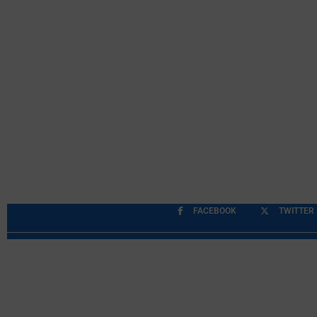
FACEBOOK
TWITTER
Περιορισμοί Ευθύνης
Προστασία Προσωπικών Δ