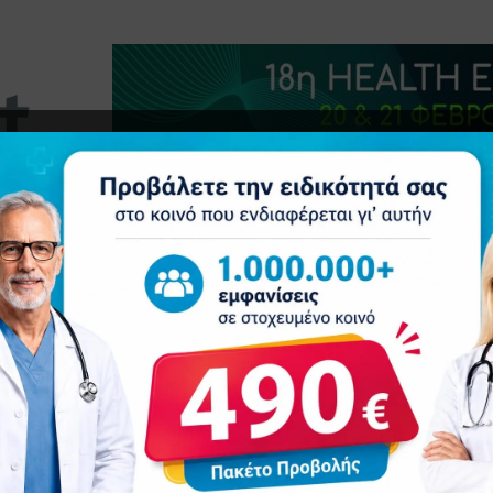
τητα
Δελτία Τύπου
Προβολή Ιατρού
Συνέδρια
Ε
ς ασθενών: Μία ιδιαίτερη κατηγορία πελατών