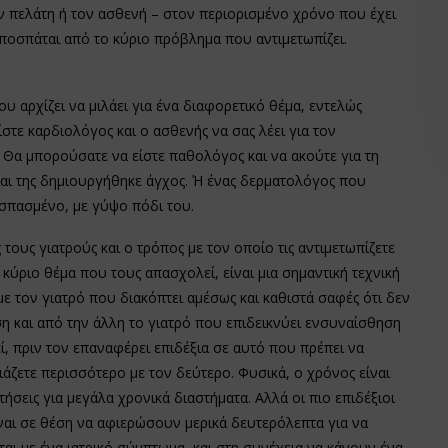
ον πελάτη ή τον ασθενή – στον περιορισμένο χρόνο που έχει
αποσπάται από το κύριο πρόβλημα που αντιμετωπίζει.
ου αρχίζει να μιλάει για ένα διαφορετικό θέμα, εντελώς
στε καρδιολόγος και ο ασθενής να σας λέει για τον
. Θα μπορούσατε να είστε παθολόγος και να ακούτε για τη
αι της δημιουργήθηκε άγχος. Ή ένας δερματολόγος που
 σπασμένο, με γύψο πόδι του.
τους γιατρούς και ο τρόπος με τον οποίο τις αντιμετωπίζετε
κύριο θέμα που τους απασχολεί, είναι μια σημαντική τεχνική
με τον γιατρό που διακόπτει αμέσως και καθιστά σαφές ότι δεν
ηση και από την άλλη το γιατρό που επιδεικνύει ενσυναίσθηση
εί, πριν τον επαναφέρει επιδέξια σε αυτό που πρέπει να
ιάζετε περισσότερο με τον δεύτερο. Φυσικά, ο χρόνος είναι
ήσεις για μεγάλα χρονικά διαστήματα. Αλλά οι πιο επιδέξιοι
ίναι σε θέση να αφιερώσουν μερικά δευτερόλεπτα για να
αι με ένα ιατρικό σύμπτωμα, και στη συνέχεια να κάνουν ένα