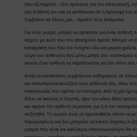
που εξυπηρετεί – είτε πρόκειται για τον καταναλωτή, τ
στη διάθεση του και να αισθάνεται ότι η προσοχή του 
Συμβαίνει σε όλους μας – είμαστε όλοι άνθρωποι.
Για έναν γιατρό, μπορεί να πρόκειται για έναν ασθενή π
άσχετο με αυτό που τον απασχολεί άμεσα. Μπορεί να εί
καταρράκτη του που τον ενοχλεί εδώ και μερικά χρόνια
νύφη του ασθενούς που μόλις μπήκε στο νοσοκομείο κ
ακούει έναν ασθενή να παραπονιέται για τον πόνο στο
Αυτές οι καταστάσεις συμβαίνουν καθημερινά, σε όλους 
και επαναπροσανατολίζετε τους ασθενείς σας, πίσω στο 
επικοινωνίας που πρέπει να επιτύχετε. Από τη μία έχου
θέλει να ακούσει τι λέγεται, πριν του κάνει άλλη ερώτ
και αφήνει τον ασθενή να μιλήσει για ό,τι τον απασχολ
συζητηθεί. Το σωστό είναι να προσπαθείτε πάντα να μο
περιορισμένος και δεν μπορείτε να κάνετε άσχετες συζητ
γιατροί που είναι και καλύτεροι επικοινωνιολόγοι θα ε
ακούσουν, να κάνουν μια ή δύο ερωτήσεις, αν σχετίζοντ