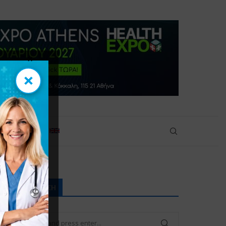
×
×
πικοινωνία
ΑΝΑΖΉΤΗΣΗ