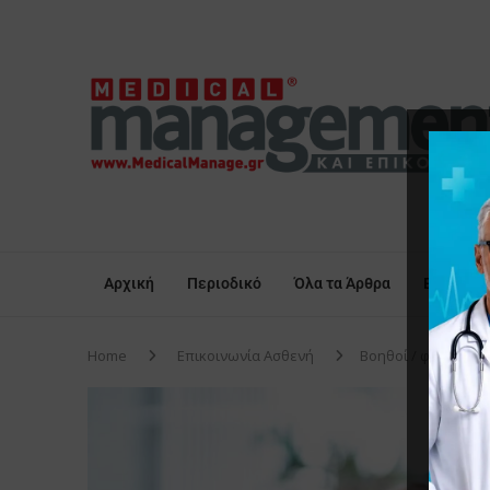
Αρχική
Περιοδικό
Όλα τα Άρθρα
Επικαιρό
Home
Επικοινωνία Ασθενή
Βοηθοί / φροντιστέ