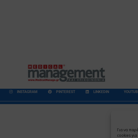
INSTAGRAM
PINTEREST
LINKEDIN
YOUTUB
εδομένων
Επικοινωνία
Ποιοι Είμαστε
Ποιοι μας Εμπιστεύονται
Για να παρ
Copyright 2009 - 2026
©
Χαραμή Α.Ε.
cookies γι