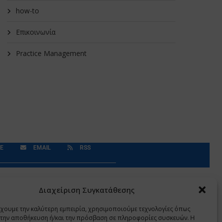
how-to
Επικοινωνία
Practice Management
E
EMAIL
RSS
Δεδομένα Προσωπικού Χαρακτήρα
Application
Διαχείριση Συγκατάθεσης
έχουμε την καλύτερη εμπειρία, χρησιμοποιούμε τεχνολογίες όπως
α την αποθήκευση ή/και την πρόσβαση σε πληροφορίες συσκευών. Η