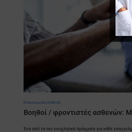
Επικοινωνία Ασθενή
Βοηθοί / φροντιστές ασθενών: Μ
Ένα από τα πιο ενοχλητικά πράγματα για κάθε επαγγελμ