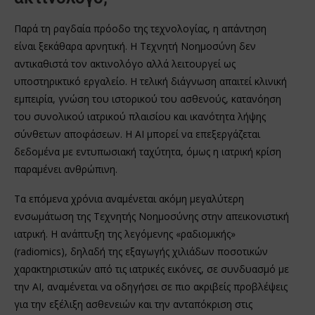
Παρά τη ραγδαία πρόοδο της τεχνολογίας, η απάντηση
είναι ξεκάθαρα αρνητική. Η Τεχνητή Νοημοσύνη δεν
αντικαθιστά τον ακτινολόγο αλλά λειτουργεί ως
υποστηρικτικό εργαλείο. Η τελική διάγνωση απαιτεί κλινική
εμπειρία, γνώση του ιστορικού του ασθενούς, κατανόηση
του συνολικού ιατρικού πλαισίου και ικανότητα λήψης
σύνθετων αποφάσεων. Η AI μπορεί να επεξεργάζεται
δεδομένα με εντυπωσιακή ταχύτητα, όμως η ιατρική κρίση
παραμένει ανθρώπινη.
Τα επόμενα χρόνια αναμένεται ακόμη μεγαλύτερη
ενσωμάτωση της Τεχνητής Νοημοσύνης στην απεικονιστική
ιατρική. Η ανάπτυξη της λεγόμενης «ραδιομικής»
(radiomics), δηλαδή της εξαγωγής χιλιάδων ποσοτικών
χαρακτηριστικών από τις ιατρικές εικόνες, σε συνδυασμό με
την AI, αναμένεται να οδηγήσει σε πιο ακριβείς προβλέψεις
για την εξέλιξη ασθενειών και την ανταπόκριση στις