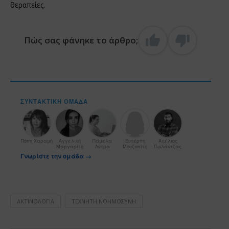
θεραπείες.
Πώς σας φάνηκε το άρθρο;
ΣΥΝΤΑΚΤΙΚΉ ΟΜΆΔΑ
Πόπη Χαραμή
Αγγελική
Πάμελα
Ευτέρπη
Αιμίλιος
Μαργαρίτη
Λύτρα
Μουζακίτη
Παλάντζας
Γνωρίστε την ομάδα →
ΑΚΤΙΝΟΛΟΓΊΑ
ΤΕΧΝΗΤΉ ΝΟΗΜΟΣΎΝΗ