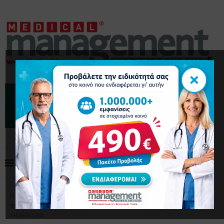
×
×
Home
Επικαιρότητα
Ακτινολογία: Η νέα εποχή της
τεχνητής νοημοσύνης & τι έχει αλλάξει στη συγκεκριμένη
ειδικότητα