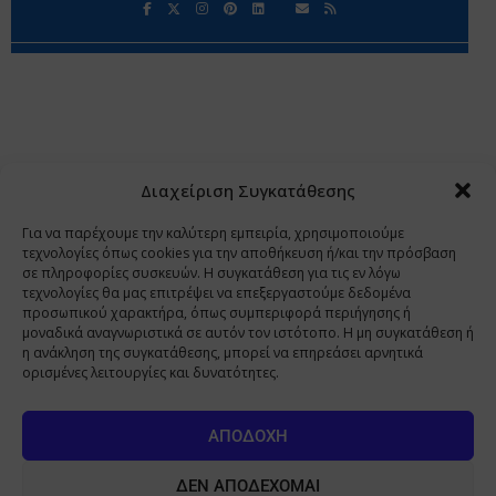
Περιορισμοί Ευθύνης
Προστασία Προσωπικών Δεδομένων
Επικοινωνία
Ποιοι Είμαστε
Ποιοι μας Εμπιστεύονται
Δεδομένα Προσωπικού Χαρακτήρα
Application
Διαχείριση Συγκατάθεσης
Copyright 2009 - 2026
©
Χαραμή Α.Ε.
Για να παρέχουμε την καλύτερη εμπειρία, χρησιμοποιούμε
τεχνολογίες όπως cookies για την αποθήκευση ή/και την πρόσβαση
σε πληροφορίες συσκευών. Η συγκατάθεση για τις εν λόγω
τεχνολογίες θα μας επιτρέψει να επεξεργαστούμε δεδομένα
www.PharmaManage.gr
•
www.HealthExpo.gr
•
www.YO.gr
προσωπικού χαρακτήρα, όπως συμπεριφορά περιήγησης ή
μοναδικά αναγνωριστικά σε αυτόν τον ιστότοπο. Η μη συγκατάθεση ή
•
www.GreekShares.com
•
www.eLearning-
η ανάκληση της συγκατάθεσης, μπορεί να επηρεάσει αρνητικά
PharmaManage.gr
•
www.Charami-SA.gr
ορισμένες λειτουργίες και δυνατότητες.
Η ιστοσελίδα www.MedicalManage.gr απευθύνεται σε
Επαγγελματίες Υγείας.
Με την παραμονή σας σε αυτή δηλώνετε,
ΑΠΟΔΟΧΉ
με ατομική σας ευθύνη και γνωρίζοντας τις κυρώσεις που
προβλέπονται από τις διατάξεις της παραγράφου 6 του άρθρου 22 του
ΔΕΝ ΑΠΟΔΈΧΟΜΑΙ