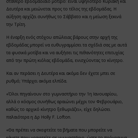
σταθερό εβδομαδιαίο μοτίβο: είναι υψηλότερο Κυριακή και
Δευτέρα και μειώνεται προς το τέλος της εβδομάδας. Η
αύξηση αρχίζει συνήθως το Σάββατο και η μείωση ξεκινά
την Τρίτη.
Η έναρξη ενός στόχου απώλειας βάρους στην αρχή της
εβδομάδας μπορεί να ευθυγραμμίσει τα σχέδιά σας με αυτά
τα φυσικά μοτίβα και να αυξήσει τις πιθανότητες επιτυχίας
από την πρώτη κιόλας εβδομάδα, ενισχύοντας το κίνητρο.
Και αν περάσει η Δευτέρα και ακόμα δεν έχετε μπει σε
ρυθμό; Υπάρχει ακόμα ελπίδα.
«Όλοι πηγαίνουν στο γυμναστήριο την 1η Ιανουαρίου,
αλλά ο κόσμος συνήθως αραιώνει μέχρι τον Φεβρουάριο,
καθώς το αρχικό κίνητρο ξεθωριάζει», είχε δηλώσει
παλαιότερα η Δρ Holly F. Lofton.
«Θα πρέπει να σκεφτείτε τα βήματα που μπορείτε να
κάνετε πριν γραφτείτε σε γυμναστήριο, ώστε το πρόγραμμα