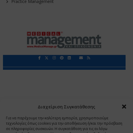
Practice Management
Περιορισμοί Ευθύνης
Προστασία Προσωπικών Δεδομένων
Επικοινωνία
Ποιοι Είμαστε
Ποιοι μας Εμπιστεύονται
Δεδομένα Προσωπικού Χαρακτήρα
Application
Διαχείριση Συγκατάθεσης
Copyright 2009 - 2026
©
Χαραμή Α.Ε.
Για να παρέχουμε την καλύτερη εμπειρία, χρησιμοποιούμε
τεχνολογίες όπως cookies για την αποθήκευση ή/και την πρόσβαση
σε πληροφορίες συσκευών. Η συγκατάθεση για τις εν λόγω