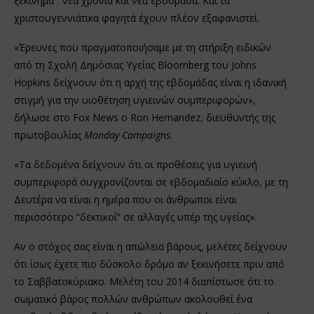
ξεκίνημα”: νέα χρονιά και νέα εβδομάδα. Και τα
χριστουγεννιάτικα φαγητά έχουν πλέον εξαφανιστεί.
«Έρευνες που πραγματοποιήσαμε με τη στήριξη ειδικών
από τη Σχολή Δημόσιας Υγείας Bloomberg του Johns
Hopkins δείχνουν ότι η αρχή της εβδομάδας είναι η ιδανική
στιγμή για την υιοθέτηση υγιεινών συμπεριφορών»,
δήλωσε στο Fox News ο Ron Hernandez, διευθυντής της
πρωτοβουλίας
Monday Campaigns
.
«Τα δεδομένα δείχνουν ότι οι προθέσεις για υγιεινή
συμπεριφορά συγχρονίζονται σε εβδομαδιαίο κύκλο, με τη
Δευτέρα να είναι η ημέρα που οι άνθρωποι είναι
περισσότερο “δεκτικοί” σε αλλαγές υπέρ της υγείας».
Αν ο στόχος σας είναι η απώλεια βάρους, μελέτες δείχνουν
ότι ίσως έχετε πιο δύσκολο δρόμο αν ξεκινήσετε πριν από
το Σαββατοκύριακο. Μελέτη του 2014 διαπίστωσε ότι το
σωματικό βάρος πολλών ανθρώπων ακολουθεί ένα