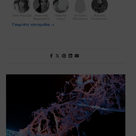
Πόπη Χαραμή
Αγγελική
Πάμελα
Ευτέρπη
Αιμίλιος
Μαργαρίτη
Λύτρα
Μουζακίτη
Παλάντζας
Γνωρίστε την ομάδα →