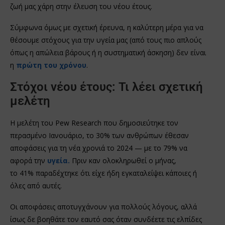
ζωή μας χάρη στην έλευση του νέου έτους.
Σύμφωνα όμως με σχετική έρευνα, η καλύτερη μέρα για να
θέσουμε στόχους για την υγεία μας (από τους πιο απλούς
όπως η απώλεια βάρους ή η συστηματική άσκηση) δεν είναι
η
πρώτη του χρόνου
.
Στόχοι νέου έτους: Τι λέει σχετική
μελέτη
Η μελέτη του Pew Research που δημοσιεύτηκε τον
περασμένο Ιανουάριο, το 30% των ανθρώπων έθεσαν
αποφάσεις για τη νέα χρονιά το 2024 — με το 79% να
αφορά την
υγεία.
Πριν καν ολοκληρωθεί ο μήνας,
το 41% παραδέχτηκε ότι είχε ήδη εγκαταλείψει κάποιες ή
όλες από αυτές.
Οι αποφάσεις αποτυγχάνουν για πολλούς λόγους, αλλά
ίσως δε βοηθάτε τον εαυτό σας όταν συνδέετε τις ελπίδες