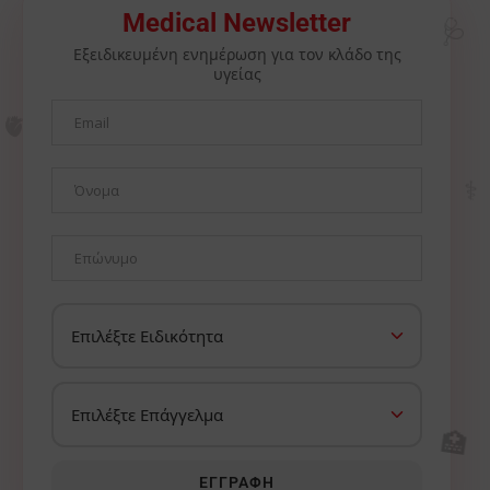
🩺
Medical Newsletter
Εξειδικευμένη ενημέρωση για τον κλάδο της
υγείας
🫀
⚕️
🏥
ΕΓΓΡΑΦΉ