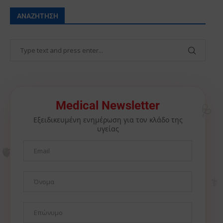
ΑΝΑΖΉΤΗΣΗ
🩺
Medical Newsletter
Εξειδικευμένη ενημέρωση για τον κλάδο της
υγείας
🫀
⚕️