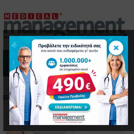
×
×
Home
Επικαιρότητα
Πώς η κατάθλιψη επηρεάζει
τη ρευματοειδή αρθρίτιδα