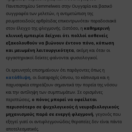
Πανεπιστημίου Semmelweis στην Ουγγαρία και βασικό
συγγραφέα των μελετών, η αντιμετώπιση της
ρευματοειδούς αρθρίτιδας επικεντρωνόταν παραδοσιακά
στον έλεγχο της φλεγμονής. Ωστόσο, η
καθημερινή
κλινική εμπειρία δείχνει ότι πολλοί ασθενείς
εξακολουθούν να βιώνουν έντονο πόνο, κόπωση
και μειωμένη λειτουργικότητα
, ακόμη και όταν οι
εργαστηριακοί δείκτες φαίνονται φυσιολογικοί.
Οι ερευνητές επισημαίνουν ότι παράγοντες όπως η
κατάθλιψη
, οι διαταραχές ύπνου, το κάπνισμα και η
παχυσαρκία επηρεάζουν σημαντικά την πορεία της νόσου
και την αντίληψη των συμπτωμάτων. Σε ορισμένες
περιπτώσεις,
ο πόνος μπορεί να οφείλεται
περισσότερο σε ψυχολογικούς ή νευροβιολογικούς
μηχανισμούς παρά σε ενεργή φλεγμονή
, γεγονός που
εξηγεί γιατί οι αντιφλεγμονώδεις θεραπείες δεν είναι πάντα
αποτελεσματικές.