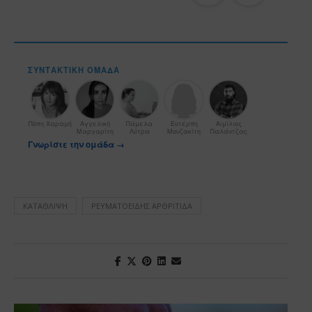
ΣΥΝΤΑΚΤΙΚΉ ΟΜΆΔΑ
Πόπη Χαραμή
Αγγελική
Πάμελα
Ευτέρπη
Αιμίλιος
Μαργαρίτη
Λύτρα
Μουζακίτη
Παλάντζας
Γνωρίστε την ομάδα →
ΚΑΤΆΘΛΙΨΗ
ΡΕΥΜΑΤΟΕΙΔΉΣ ΑΡΘΡΊΤΙΔΑ