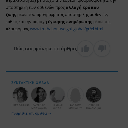
περιεκτικότητες) με στόχο την ευρεία προσβασιμότητα, την
υποστήριξη των ασθενών προς
αλλαγή τρόπου
ζωής
μέσω του προγράμματος υποστήριξης ασθενών,
καθώς και την παροχή
έγκυρης ενημέρωσης
μέσω της
πλατφόρμας
www.truthaboutweight.global/gr/el.html
Πώς σας φάνηκε το άρθρο;
ΣΥΝΤΑΚΤΙΚΉ ΟΜΆΔΑ
Πόπη Χαραμή
Αγγελική
Πάμελα
Ευτέρπη
Αιμίλιος
Μαργαρίτη
Λύτρα
Μουζακίτη
Παλάντζας
Γνωρίστε την ομάδα →