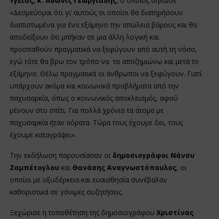
Υγείας, κ. Άδωνις Γεωργιάδης
, ο οποίος δήλωσε
«Δεσμεύομαι ότι γι’ αυτούς οι οποίοι θα διατηρήσουν
διαπιστωμένα για ένα εξάμηνο την απώλεια βάρους και θα
αποδείξουν ότι μπήκαν σε μια άλλη λογική και
προσπαθούν πραγματικά να ξεφύγουν από αυτή τη νόσο,
εγώ τότε θα βρω τον τρόπο να το αποζημιώνω και μετά το
εξάμηνο. Θέλω πραγματικά οι άνθρωποι να ξεφύγουν. Γιατί
υπάρχουν ακόμα και κοινωνικά προβλήματα από την
παχυσαρκία, όπως ο κοινωνικός αποκλεισμός, αφού
μένουν στο σπίτι. Για πολλά χρόνια τα άτομα με
παχυσαρκία ήταν αόρατα. Τώρα τους έχουμε δει, τους
έχουμε καταγράψει».
Την εκδήλωση παρουσίασαν οι
δημοσιογράφοι Νάνσυ
Ζαμπέτογλου
και
Θανάσης Αναγνωστόπουλος
, οι
οποίοι με οξυδέρκεια και ευαισθησία συνέβαλαν
καθοριστικά σε γόνιμες συζητήσεις.
Ξεχώρισε η τοποθέτηση της δημοσιογράφου
Χριστίνας