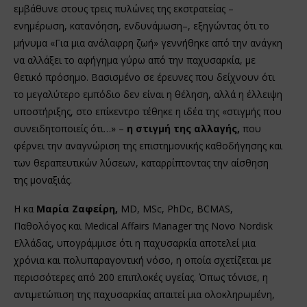
εμβάθυνε στους τρεις πυλώνες της εκστρατείας –
ενημέρωση, κατανόηση, ενδυνάμωση–, εξηγώντας ότι το
μήνυμα «Για μια ανάλαφρη ζωή» γεννήθηκε από την ανάγκη
να αλλάξει το αφήγημα γύρω από την παχυσαρκία, με
θετικό πρόσημο. Βασισμένο σε έρευνες που δείχνουν ότι
το μεγαλύτερο εμπόδιο δεν είναι η θέληση, αλλά η έλλειψη
υποστήριξης, στο επίκεντρο τέθηκε η ιδέα της «στιγμής που
συνειδητοποιείς ότι…» –
η στιγμή της αλλαγής,
που
φέρνει την αναγνώριση της επιστημονικής καθοδήγησης και
των θεραπευτικών λύσεων, καταρρίπτοντας την αίσθηση
της μοναξιάς.
Η κα
Μαρία Ζαφείρη,
MD, MSc, PhDc, BCMAS,
Παθολόγος και Medical Affairs Manager της Novo Nordisk
Ελλάδας, υπογράμμισε ότι η παχυσαρκία αποτελεί μια
χρόνια και πολυπαραγοντική νόσο, η οποία σχετίζεται με
περισσότερες από 200 επιπλοκές υγείας. Όπως τόνισε, η
αντιμετώπιση της παχυσαρκίας απαιτεί μια ολοκληρωμένη,