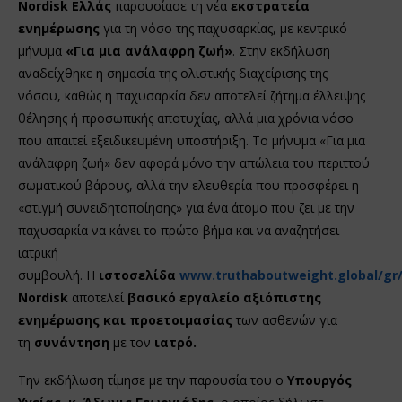
Nordisk Ελλάς
παρουσίασε τη νέα
εκστρατεία
ενημέρωσης
για τη νόσο της παχυσαρκίας, με κεντρικό
μήνυμα
«Για μια ανάλαφρη ζωή»
. Στην εκδήλωση
αναδείχθηκε η σημασία της ολιστικής διαχείρισης της
νόσου, καθώς η παχυσαρκία δεν αποτελεί ζήτημα έλλειψης
θέλησης ή προσωπικής αποτυχίας, αλλά μια χρόνια νόσο
που απαιτεί εξειδικευμένη υποστήριξη. Το μήνυμα «Για μια
ανάλαφρη ζωή» δεν αφορά μόνο την απώλεια του περιττού
σωματικού βάρους, αλλά την ελευθερία που προσφέρει η
«στιγμή συνειδητοποίησης» για ένα άτομο που ζει με την
παχυσαρκία να κάνει το πρώτο βήμα και να αναζητήσει
ιατρική
συμβουλή. Η
ιστοσελίδα
www.truthaboutweight.global/gr/
Nordisk
αποτελεί
βασικό εργαλείο αξιόπιστης
ενημέρωσης και προετοιμασίας
των ασθενών για
τη
συνάντηση
με τον
ιατρό.
Την εκδήλωση τίμησε με την παρουσία του ο
Υπουργός