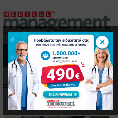
×
×
Home
Επικαιρότητα
Ψηφιακή εξάρτηση & παιδιά:
Η τραγωδία στην Ινδία παγκόσμια προειδοποίηση