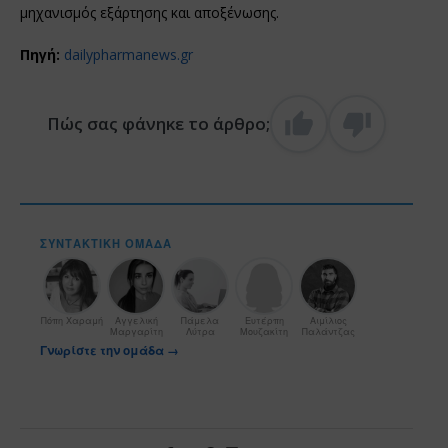
μηχανισμός εξάρτησης και αποξένωσης.
Πηγή:
dailypharmanews.gr
Πώς σας φάνηκε το άρθρο;
ΣΥΝΤΑΚΤΙΚΉ ΟΜΆΔΑ
Πόπη Χαραμή
Αγγελική
Πάμελα
Ευτέρπη
Αιμίλιος
Μαργαρίτη
Λύτρα
Μουζακίτη
Παλάντζας
Γνωρίστε την ομάδα →