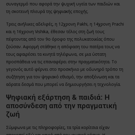
συναγερμό που αφορά την ψυχική υγεία των παιδιών και
τη σκοτεινή πλευρά της ψηφιακής εποχής.
Τρεις ανήλικες αδελφές, η 12χρονη Pakhi, η 14χρονη Prachi
και η 16χρονη Vishika, έθεσαν τέλος στη ζωή τους
πέφτοντας από τον 9ο όροφο της πολυκατοικίας όπου
ζούσαν. Αφορμή στάθηκε η απόφαση του πατέρα τους να
τους αφαιρέσει τα κινητά τηλέφωνα, σε μια ύστατη
προσπάθεια να τις επαναφέρει στην πραγματικότητα. Το
γεγονός αυτό φέρνει στο προσκήνιο με οδυνηρό τρόπο τη
συζήτηση για τον ψηφιακό εθισμό, την αποξένωση και τα
αόρατα δεσμά που μπορεί να δημιουργήσει η τεχνολογία.
Ψηφιακή εξάρτηση & παιδιά: Η
αποσύνδεση από την πραγματική
ζωή
Σύμφωνα με τις πληροφορίες, τα τρία κορίτσια είχαν
αποκοπεί εδώ και καιρό από τον φυσικό κόσμο. Η