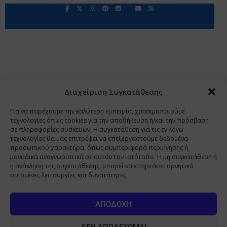
Περιορισμοί Ευθύνης
Προστασία Προσωπικών Δεδομένων
Επικοινωνία
Ποιοι Είμαστε
Ποιοι μας Εμπιστεύονται
Δεδομένα Προσωπικού Χαρακτήρα
Application
Διαχείριση Συγκατάθεσης
Copyright 2009 - 2026
©
Χαραμή Α.Ε.
Για να παρέχουμε την καλύτερη εμπειρία, χρησιμοποιούμε
τεχνολογίες όπως cookies για την αποθήκευση ή/και την πρόσβαση
σε πληροφορίες συσκευών. Η συγκατάθεση για τις εν λόγω
τεχνολογίες θα μας επιτρέψει να επεξεργαστούμε δεδομένα
www.PharmaManage.gr
•
www.HealthExpo.gr
•
www.YO.gr
προσωπικού χαρακτήρα, όπως συμπεριφορά περιήγησης ή
μοναδικά αναγνωριστικά σε αυτόν τον ιστότοπο. Η μη συγκατάθεση ή
•
www.GreekShares.com
•
www.eLearning-
η ανάκληση της συγκατάθεσης, μπορεί να επηρεάσει αρνητικά
PharmaManage.gr
•
www.Charami-SA.gr
ορισμένες λειτουργίες και δυνατότητες.
Η ιστοσελίδα www.MedicalManage.gr απευθύνεται σε
Επαγγελματίες Υγείας.
Με την παραμονή σας σε αυτή δηλώνετε,
ΑΠΟΔΟΧΉ
με ατομική σας ευθύνη και γνωρίζοντας τις κυρώσεις που
προβλέπονται από τις διατάξεις της παραγράφου 6 του άρθρου 22 του
ΔΕΝ ΑΠΟΔΈΧΟΜΑΙ