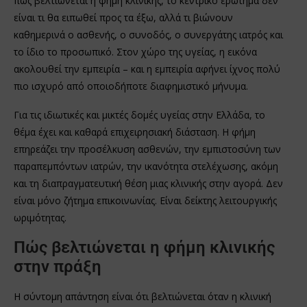
πώς βελτιώνεται η φήμη κλινικής, το κεντρικό ερώτημα δεν
είναι τι θα ειπωθεί προς τα έξω, αλλά τι βιώνουν
καθημερινά ο ασθενής, ο συνοδός, ο συνεργάτης ιατρός και
το ίδιο το προσωπικό. Στον χώρο της υγείας, η εικόνα
ακολουθεί την εμπειρία – και η εμπειρία αφήνει ίχνος πολύ
πιο ισχυρό από οποιοδήποτε διαφημιστικό μήνυμα.
Για τις ιδιωτικές και μικτές δομές υγείας στην Ελλάδα, το
θέμα έχει και καθαρά επιχειρησιακή διάσταση. Η φήμη
επηρεάζει την προσέλκυση ασθενών, την εμπιστοσύνη των
παραπεμπόντων ιατρών, την ικανότητα στελέχωσης, ακόμη
και τη διαπραγματευτική θέση μιας κλινικής στην αγορά. Δεν
είναι μόνο ζήτημα επικοινωνίας. Είναι δείκτης λειτουργικής
ωριμότητας.
Πώς βελτιώνεται η φήμη κλινικής
στην πράξη
Η σύντομη απάντηση είναι ότι βελτιώνεται όταν η κλινική