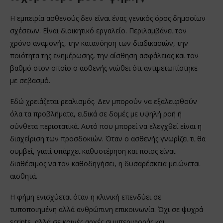
Η εμπειρία ασθενούς δεν είναι ένας γενικός όρος δημοσίων
σχέσεων. Είναι διοικητικό εργαλείο. Περιλαμβάνει τον
χρόνο αναμονής, την κατανόηση των διαδικασιών, την
ποιότητα της ενημέρωσης, την αίσθηση ασφάλειας και τον
βαθμό στον οποίο ο ασθενής νιώθει ότι αντιμετωπίστηκε
με σεβασμό.
Εδώ χρειάζεται ρεαλισμός. Δεν μπορούν να εξαλειφθούν
όλα τα προβλήματα, ειδικά σε δομές με υψηλή ροή ή
σύνθετα περιστατικά. Αυτό που μπορεί να ελεγχθεί είναι η
διαχείριση των προσδοκιών. Όταν ο ασθενής γνωρίζει τι θα
συμβεί, γιατί υπάρχει καθυστέρηση και ποιος είναι
διαθέσιμος να τον καθοδηγήσει, η δυσαρέσκεια μειώνεται
αισθητά.
Η φήμη ενισχύεται όταν η κλινική επενδύει σε
τυποποιημένη αλλά ανθρώπινη επικοινωνία. Όχι σε ψυχρά
scripts, αλλά σε κοινές αρχές συμπεριφοράς και