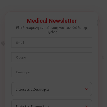
🩺
Medical Newsletter
Εξειδικευμένη ενημέρωση για τον κλάδο της
υγείας
🫀
⚕️