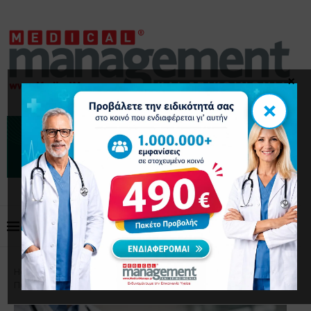
×
×
Home
Επιστημονικά Άρθρα
Oρθοπαιδικά
Πώς βελτιώνεται η φήμη μιας κλινικής