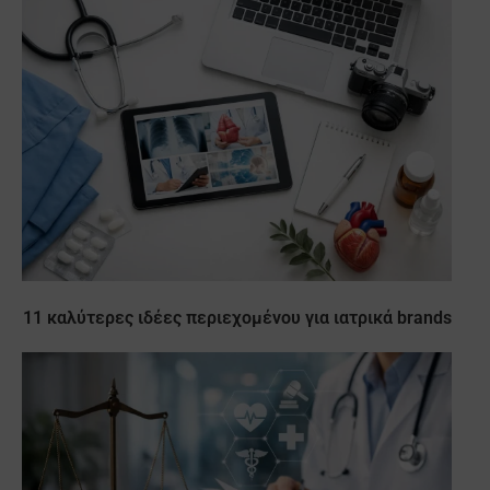
11 καλύτερες ιδέες περιεχομένου για ιατρικά brands