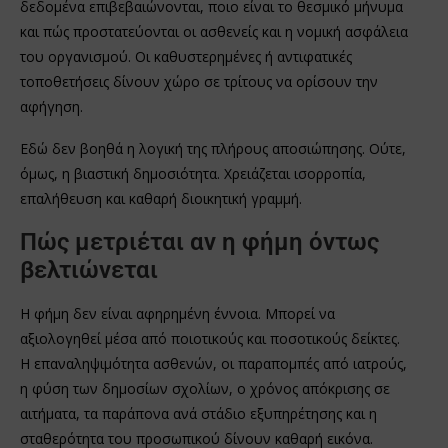
δεδομένα επιβεβαιώνονται, ποιο είναι το θεσμικό μήνυμα
και πώς προστατεύονται οι ασθενείς και η νομική ασφάλεια
του οργανισμού. Οι καθυστερημένες ή αντιφατικές
τοποθετήσεις δίνουν χώρο σε τρίτους να ορίσουν την
αφήγηση.
Εδώ δεν βοηθά η λογική της πλήρους αποσιώπησης. Ούτε,
όμως, η βιαστική δημοσιότητα. Χρειάζεται ισορροπία,
επαλήθευση και καθαρή διοικητική γραμμή.
Πώς μετριέται αν η φήμη όντως
βελτιώνεται
Η φήμη δεν είναι αφηρημένη έννοια. Μπορεί να
αξιολογηθεί μέσα από ποιοτικούς και ποσοτικούς δείκτες.
Η επαναληψιμότητα ασθενών, οι παραπομπές από ιατρούς,
η φύση των δημοσίων σχολίων, ο χρόνος απόκρισης σε
αιτήματα, τα παράπονα ανά στάδιο εξυπηρέτησης και η
σταθερότητα του προσωπικού δίνουν καθαρή εικόνα.