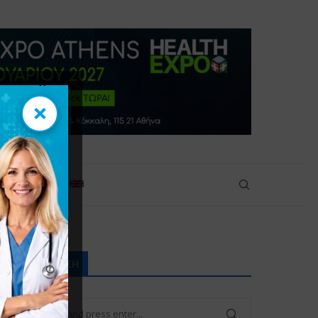
×
×
πικοινωνία
ΑΝΑΖΉΤΗΣΗ