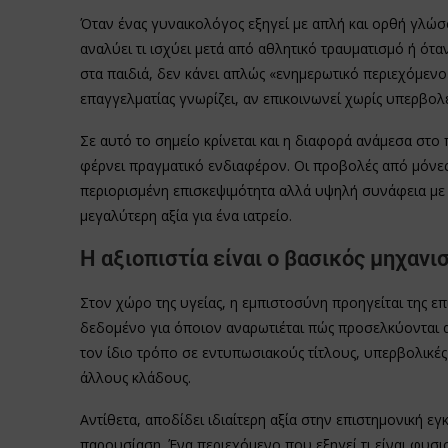
Όταν ένας γυναικολόγος εξηγεί με απλή και ορθή γλώσσ
αναλύει τι ισχύει μετά από αθλητικό τραυματισμό ή όταν
στα παιδιά, δεν κάνει απλώς «ενημερωτικό περιεχόμενο»
επαγγελματίας γνωρίζει, αν επικοινωνεί χωρίς υπερβολ
Σε αυτό το σημείο κρίνεται και η διαφορά ανάμεσα στ
φέρνει πραγματικό ενδιαφέρον. Οι προβολές από μόνες
περιορισμένη επισκεψιμότητα αλλά υψηλή συνάφεια με 
μεγαλύτερη αξία για ένα ιατρείο.
Η αξιοπιστία είναι ο βασικός μηχαν
Στον χώρο της υγείας, η εμπιστοσύνη προηγείται της ε
δεδομένο για όποιον αναρωτιέται πώς προσελκύονται α
τον ίδιο τρόπο σε εντυπωσιακούς τίτλους, υπερβολικέ
άλλους κλάδους.
Αντίθετα, αποδίδει ιδιαίτερη αξία στην επιστημονική ε
παρουσίαση. Ένα περιεχόμενο που εξηγεί τι είναι φυσιο