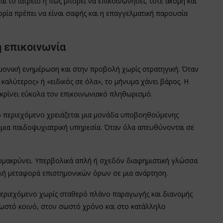
ται το ιατρείο ή πώς μπορεί να επικοινωνήσει, τότε ακόμη και
ορία πρέπει να είναι σαφής και η επαγγελματική παρουσία
ή επικοινωνία
μονική ενημέρωση και στην προβολή χωρίς στρατηγική. Όταν
ο καλύτερος» ή «ειδικός σε όλα», το μήνυμα χάνει βάρος. Η
ιακρίνει εύκολα τον επικοινωνιακό πληθωρισμό.
ο περιεχόμενο χρειάζεται μια μονάδα υποβοηθούμενης
 μια παιδοψυχιατρική υπηρεσία. Όταν όλα απευθύνονται σε
μακρύνει. Υπερβολικά απλή ή σχεδόν διαφημιστική γλώσσα
απλή μεταφορά επιστημονικών όρων σε μια ανάρτηση.
ο περιεχόμενο χωρίς σταθερό πλάνο παραγωγής και διανομής
σωστό κοινό, στον σωστό χρόνο και στο κατάλληλο