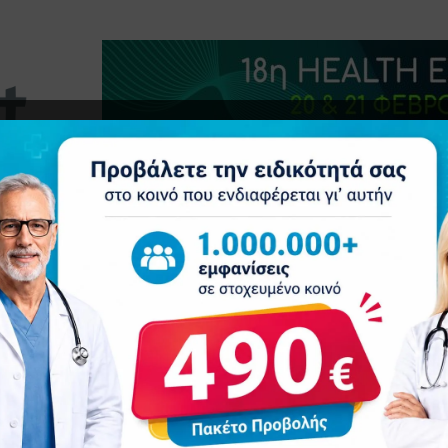
τητα
Δελτία Τύπου
Προβολή Ιατρού
Συνέδρια
Ε
Πώς προσελκύονται ασθενείς από περιεχόμενο