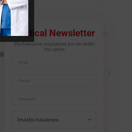
🩺
Medical Newsletter
Εξειδικευμένη ενημέρωση για τον κλάδο
της υγείας
🫀
⚕️