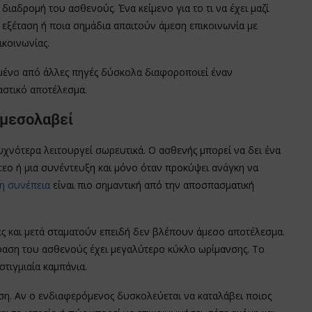
διαδρομή του ασθενούς. Ένα κείμενο για το τι να έχει μαζί
 εξέταση ή ποια σημάδια απαιτούν άμεση επικοινωνία με
ικοινωνίας.
μμένο από άλλες πηγές δύσκολα διαφοροποιεί έναν
αστικό αποτέλεσμα.
 μεσολαβεί
χνότερα λειτουργεί σωρευτικά. Ο ασθενής μπορεί να δει ένα
τεο ή μια συνέντευξη και μόνο όταν προκύψει ανάγκη να
η συνέπεια
είναι πιο σημαντική από την αποσπασματική
ς και μετά σταματούν επειδή δεν βλέπουν άμεσο αποτέλεσμα.
όφαση του ασθενούς έχει μεγαλύτερο κύκλο ωρίμανσης. Το
τιγμιαία καμπάνια.
ση. Αν ο ενδιαφερόμενος δυσκολεύεται να καταλάβει ποιος