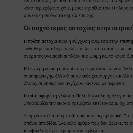
είναι ο ιατρός, σε ποιο πεδίο εξειδικεύεται, πού βρίσκε
καλό περιεχόμενο χάνει μέρος της αξίας του. Η πληροφ
συνεκτική σε όλα τα σημεία επαφής.
Οι συχνότερες αστοχίες στην ιατρικ
Η πρώτη αστοχία είναι η σύγχυση ανάμεσα στην επιστη
κάθε θέμα καταλήγει να λέει απλώς ότι ο ιατρός είναι «
αγορά της υγείας είναι πλέον πιο ώριμη και το κοινό δ
Η δεύτερη είναι η απουσία συγκεκριμένου κοινού. Άλλ
αναπαραγωγής, άλλο ένας γενικός χειρουργός και άλλο
όλους, συνήθως δεν αγγίζουν κανέναν με ακρίβεια.
Η τρίτη αφορά τη γλώσσα. Πολύ δύσκολη ορολογία απο
υποβαθμίζει την εικόνα. Χρειάζεται επεξεργασία, όχι 
Υπάρχει και ένα τέταρτο ζήτημα, πιο επιχειρησιακό. Τ
σπάνια αποδίδει. Ένα καλό άρθρο που δεν βρίσκει το 
περιβάλλον, έχει περιορισμένη εμβέλεια.