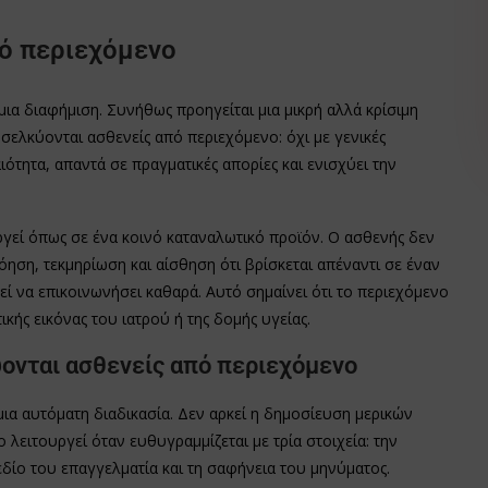
ό περιεχόμενο
μια διαφήμιση. Συνήθως προηγείται μια μικρή αλλά κρίσιμη
σελκύονται ασθενείς από περιεχόμενο: όχι με γενικές
ότητα, απαντά σε πραγματικές απορίες και ενισχύει την
γεί όπως σε ένα κοινό καταναλωτικό προϊόν. Ο ασθενής δεν
όηση, τεκμηρίωση και αίσθηση ότι βρίσκεται απέναντι σε έναν
εί να επικοινωνήσει καθαρά. Αυτό σημαίνει ότι το περιεχόμενο
ικής εικόνας του ιατρού ή της δομής υγείας.
ύονται ασθενείς από περιεχόμενο
α αυτόματη διαδικασία. Δεν αρκεί η δημοσίευση μερικών
λειτουργεί όταν ευθυγραμμίζεται με τρία στοιχεία: την
δίο του επαγγελματία και τη σαφήνεια του μηνύματος.