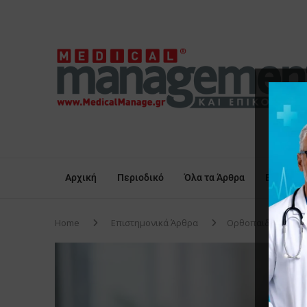
Αρχική
Περιοδικό
Όλα τα Άρθρα
Επικαιρό
Home
Επιστημονικά Άρθρα
Oρθοπαιδικά