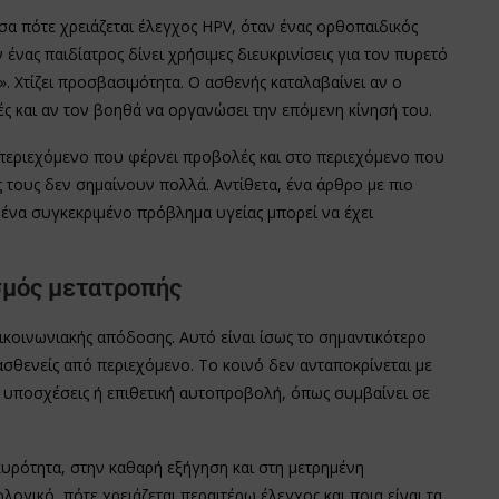
α πότε χρειάζεται έλεγχος HPV, όταν ένας ορθοπαιδικός
 ένας παιδίατρος δίνει χρήσιμες διευκρινίσεις για τον πυρετό
. Χτίζει προσβασιμότητα. Ο ασθενής καταλαβαίνει αν ο
ές και αν τον βοηθά να οργανώσει την επόμενη κίνησή του.
ο περιεχόμενο που φέρνει προβολές και στο περιεχόμενο που
 τους δεν σημαίνουν πολλά. Αντίθετα, ένα άρθρο με πιο
ένα συγκεκριμένο πρόβλημα υγείας μπορεί να έχει
ισμός μετατροπής
πικοινωνιακής απόδοσης. Αυτό είναι ίσως το σημαντικότερο
σθενείς από περιεχόμενο. Το κοινό δεν ανταποκρίνεται με
ς υποσχέσεις ή επιθετική αυτοπροβολή, όπως συμβαίνει σε
γκυρότητα, στην καθαρή εξήγηση και στη μετρημένη
λογικό, πότε χρειάζεται περαιτέρω έλεγχος και ποια είναι τα