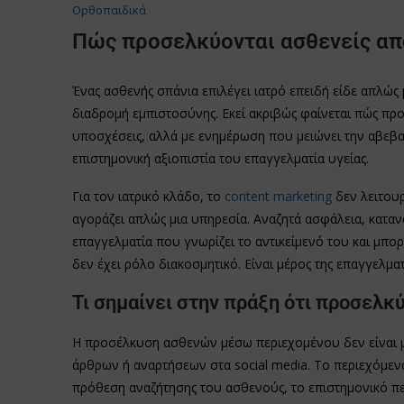
Oρθοπαιδικά
Πώς προσελκύονται ασθενείς απ
Ένας ασθενής σπάνια επιλέγει ιατρό επειδή είδε απλώς 
διαδρομή εμπιστοσύνης. Εκεί ακριβώς φαίνεται πώς προ
υποσχέσεις, αλλά με ενημέρωση που μειώνει την αβεβαι
επιστημονική αξιοπιστία του επαγγελματία υγείας.
Για τον ιατρικό κλάδο, το
content marketing
δεν λειτουρ
αγοράζει απλώς μια υπηρεσία. Αναζητά ασφάλεια, καταν
επαγγελματία που γνωρίζει το αντικείμενό του και μπορ
δεν έχει ρόλο διακοσμητικό. Είναι μέρος της επαγγελματ
Τι σημαίνει στην πράξη ότι προσελκ
Η προσέλκυση ασθενών μέσω περιεχομένου δεν είναι μι
άρθρων ή αναρτήσεων στα social media. Το περιεχόμενο 
πρόθεση αναζήτησης του ασθενούς, το επιστημονικό πε