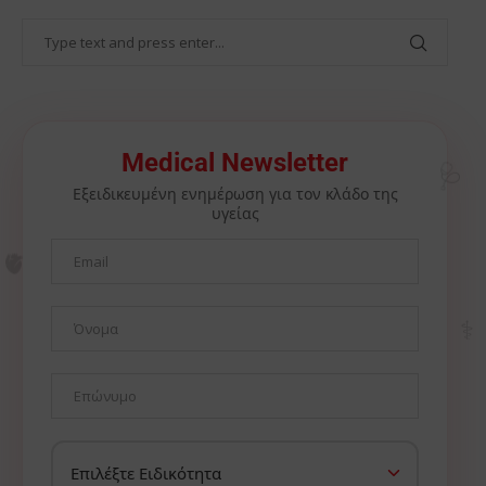
🩺
Medical Newsletter
Εξειδικευμένη ενημέρωση για τον κλάδο της
υγείας
🫀
⚕️