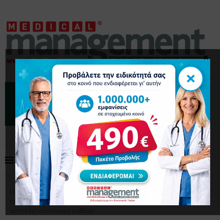
×
×
Home
Επικαιρότητα
ΠΙΣ για την Παγκόσμια Ημέρα
της Γυναίκας 2026: Η πρόοδος των γυναικών & των κοριτσιών
αποτελεί συλλογική ευθύνη