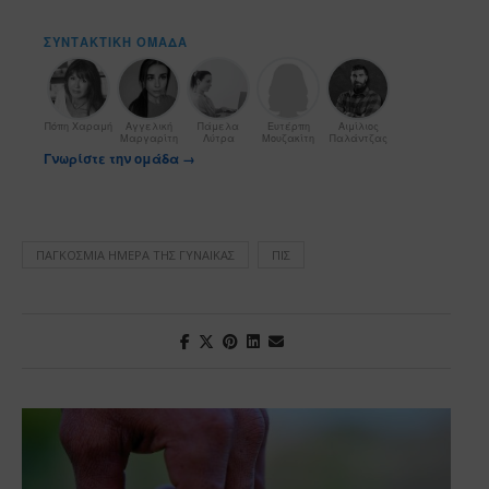
ΣΥΝΤΑΚΤΙΚΉ ΟΜΆΔΑ
Πόπη Χαραμή
Αγγελική
Πάμελα
Ευτέρπη
Αιμίλιος
Μαργαρίτη
Λύτρα
Μουζακίτη
Παλάντζας
Γνωρίστε την ομάδα →
ΠΑΓΚΌΣΜΙΑ ΗΜΈΡΑ ΤΗΣ ΓΥΝΑΊΚΑΣ
ΠΙΣ