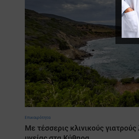
Επικαιρότητα
Με τέσσερις κλινικούς γιατρούς
υγείας στα Κύθηρα