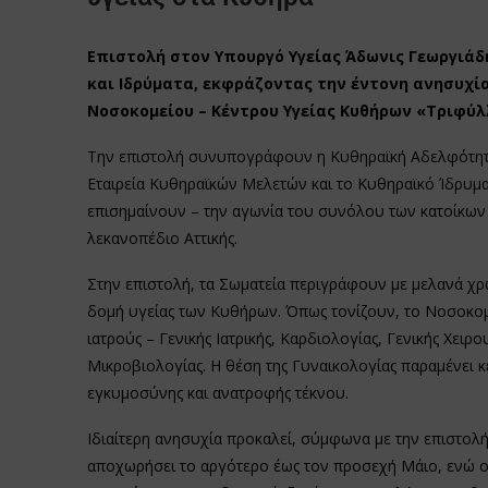
Επιστολή στον Υπουργό Υγείας Άδωνις Γεωργιάδ
και Ιδρύματα, εκφράζοντας την έντονη ανησυχία
Νοσοκομείου – Κέντρου Υγείας Κυθήρων «Τριφύλ
Την επιστολή συνυπογράφουν η Κυθηραϊκή Αδελφότητα
Εταιρεία Κυθηραϊκών Μελετών και το Κυθηραϊκό Ίδρυμ
επισημαίνουν – την αγωνία του συνόλου των κατοίκων
λεκανοπέδιο Αττικής.
Στην επιστολή, τα Σωματεία περιγράφουν με μελανά χρ
δομή υγείας των Κυθήρων. Όπως τονίζουν, το Νοσοκομεί
ιατρούς – Γενικής Ιατρικής, Καρδιολογίας, Γενικής Χειρο
Μικροβιολογίας. Η θέση της Γυναικολογίας παραμένει κε
εγκυμοσύνης και ανατροφής τέκνου.
Ιδιαίτερη ανησυχία προκαλεί, σύμφωνα με την επιστολή
αποχωρήσει το αργότερο έως τον προσεχή Μάιο, ενώ ο