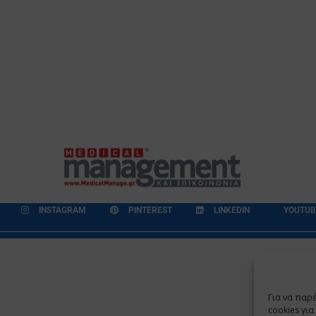
INSTAGRAM
PINTEREST
LINKEDIN
YOUTUB
εδομένων
Επικοινωνία
Ποιοι Είμαστε
Ποιοι μας Εμπιστεύονται
Για να παρ
Copyright 2009 - 2026
©
Χαραμή Α.Ε.
cookies γι