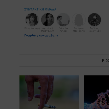
ΣΥΝΤΑΚΤΙΚΉ ΟΜΆΔΑ
Πόπη Χαραμή
Αγγελική
Πάμελα
Ευτέρπη
Αιμίλιος
Μαργαρίτη
Λύτρα
Μουζακίτη
Παλάντζας
Γνωρίστε την ομάδα →