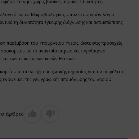
ήσει το νησί χωρίς βασικές ιατρικές ειδικότητες.
ινολογικό και το Μικροβιολογικό, υπολειτουργούν λόγω
ντικά τη δυνατότητα έγκαιρης διάγνωσης και αντιμετώπισης
εση παρέμβαση του Υπουργείου Υγείας, ώστε στις προσεχείς
σοκομείου με το αναγκαίο ιατρικό και παραϊατρικό
 και των επικείμενων κενών θέσεων.
μείου αποτελεί ζήτημα ζωτικής σημασίας για την ασφάλεια
ως ενόψει και της γεωγραφικής απομόνωσης του νησιού.
το άρθρο;