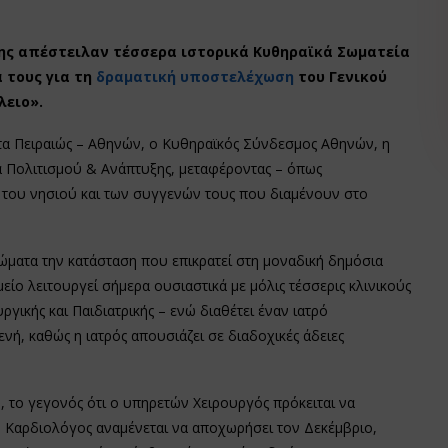
ης απέστειλαν τέσσερα ιστορικά Κυθηραϊκά Σωματεία
 τους για τη
δραματική υποστελέχωση
του Γενικού
λειο».
 Πειραιώς – Αθηνών, ο Κυθηραϊκός Σύνδεσμος Αθηνών, η
α Πολιτισμού & Ανάπτυξης, μεταφέροντας – όπως
 του νησιού και των συγγενών τους που διαμένουν στο
ώματα την κατάσταση που επικρατεί στη μοναδική δημόσια
ο λειτουργεί σήμερα ουσιαστικά με μόλις τέσσερις κλινικούς
υργικής και Παιδιατρικής – ενώ διαθέτει έναν ιατρό
νή, καθώς η ιατρός απουσιάζει σε διαδοχικές άδειες
, το γεγονός ότι ο υπηρετών Χειρουργός πρόκειται να
 Καρδιολόγος αναμένεται να αποχωρήσει τον Δεκέμβριο,