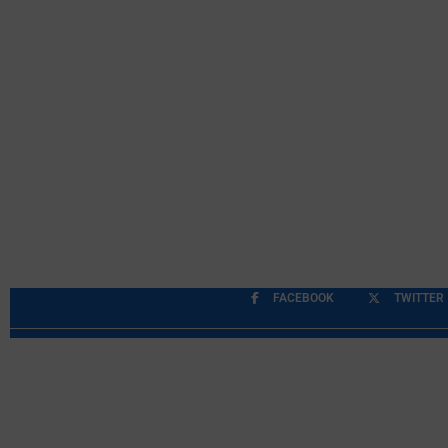
FACEBOOK
TWITTER
Περιορισμοί Ευθύνης
Προστασία Προσωπικών Δ