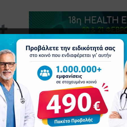
τητα
Δελτία Τύπου
Προβολή Ιατρού
Συνέδρια
Ε
ατρούς λειτουργεί η μοναδική δημόσια δομή υγείας στα Κύθηρα