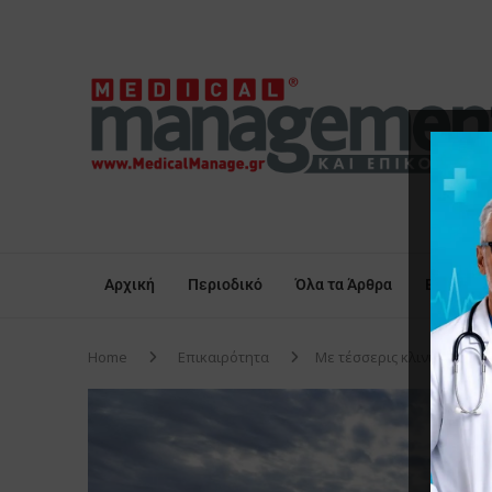
Αρχική
Περιοδικό
Όλα τα Άρθρα
Επικαιρό
Home
Επικαιρότητα
Με τέσσερις κλινικούς γι