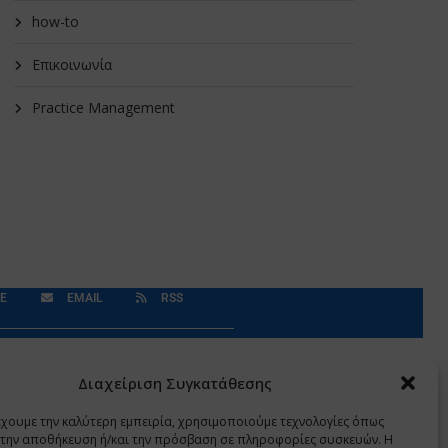
how-to
Επικοινωνία
Practice Management
E
EMAIL
RSS
Δεδομένα Προσωπικού Χαρακτήρα
Application
Διαχείριση Συγκατάθεσης
έχουμε την καλύτερη εμπειρία, χρησιμοποιούμε τεχνολογίες όπως
α την αποθήκευση ή/και την πρόσβαση σε πληροφορίες συσκευών. Η