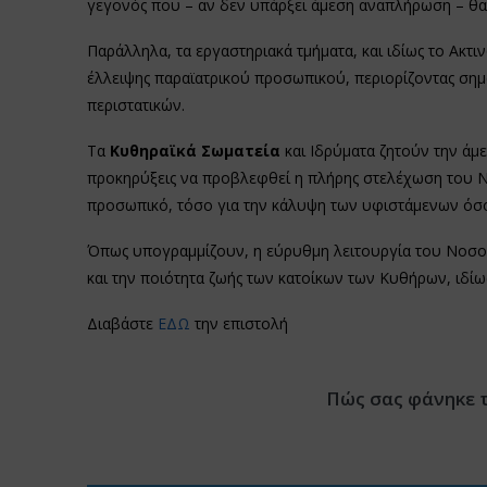
γεγονός που – αν δεν υπάρξει άμεση αναπλήρωση – θα αφ
Παράλληλα, τα εργαστηριακά τμήματα, και ιδίως το Ακτ
έλλειψης παραϊατρικού προσωπικού, περιορίζοντας σημα
περιστατικών.
Τα
Κυθηραϊκά Σωματεία
και Ιδρύματα ζητούν την άμ
προκηρύξεις να προβλεφθεί η πλήρης στελέχωση του Νο
προσωπικό, τόσο για την κάλυψη των υφιστάμενων όσο
Όπως υπογραμμίζουν, η εύρυθμη λειτουργία του Νοσοκο
και την ποιότητα ζωής των κατοίκων των Κυθήρων, ιδί
Διαβάστε
ΕΔΩ
την επιστολή
Πώς σας φάνηκε 