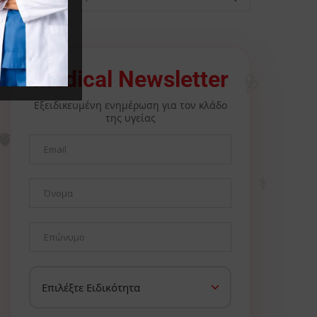
🩺
Medical Newsletter
Εξειδικευμένη ενημέρωση για τον κλάδο
της υγείας
🫀
⚕️