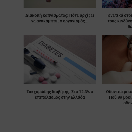
Διακοπή καπνίσματος: Πότε αρχίζει
Γενετικά στο
να ανακάμπτει ο οργανισμός...
τους κινδύν
θ
Σακχαρώδης διαβήτης: Στο 12,3% ο
Οδοντιατρικό
επιπολασμός στην Ελλάδα
Πού θα βρε
οδον