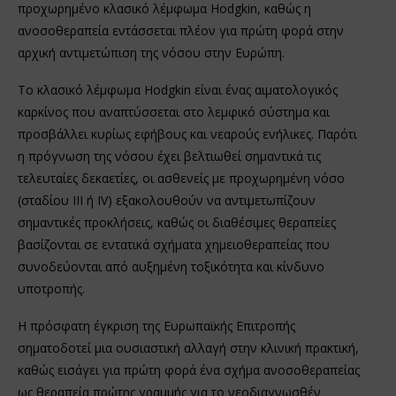
προχωρημένο κλασικό λέμφωμα Hodgkin, καθώς η
ανοσοθεραπεία εντάσσεται πλέον για πρώτη φορά στην
αρχική αντιμετώπιση της νόσου στην Ευρώπη.
Το κλασικό λέμφωμα Hodgkin είναι ένας αιματολογικός
καρκίνος που αναπτύσσεται στο λεμφικό σύστημα και
προσβάλλει κυρίως εφήβους και νεαρούς ενήλικες. Παρότι
η πρόγνωση της νόσου έχει βελτιωθεί σημαντικά τις
τελευταίες δεκαετίες, οι ασθενείς με προχωρημένη νόσο
(σταδίου III ή IV) εξακολουθούν να αντιμετωπίζουν
σημαντικές προκλήσεις, καθώς οι διαθέσιμες θεραπείες
βασίζονται σε εντατικά σχήματα χημειοθεραπείας που
συνοδεύονται από αυξημένη τοξικότητα και κίνδυνο
υποτροπής.
Η πρόσφατη έγκριση της Ευρωπαϊκής Επιτροπής
σηματοδοτεί μια ουσιαστική αλλαγή στην κλινική πρακτική,
καθώς εισάγει για πρώτη φορά ένα σχήμα ανοσοθεραπείας
ως θεραπεία πρώτης γραμμής για το νεοδιαγνωσθέν