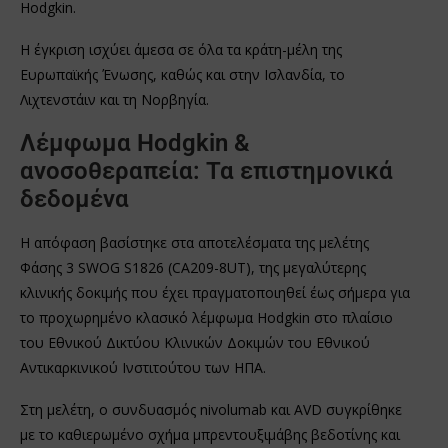
Hodgkin.
Η έγκριση ισχύει άμεσα σε όλα τα κράτη-μέλη της
Ευρωπαϊκής Ένωσης, καθώς και στην Ισλανδία, το
Λιχτενστάιν και τη Νορβηγία.
Λέμφωμα Hodgkin &
ανοσοθεραπεία: Τα επιστημονικά
δεδομένα
Η απόφαση βασίστηκε στα αποτελέσματα της μελέτης
Φάσης 3 SWOG S1826 (CA209-8UT), της μεγαλύτερης
κλινικής δοκιμής που έχει πραγματοποιηθεί έως σήμερα για
το προχωρημένο κλασικό λέμφωμα Hodgkin στο πλαίσιο
του Εθνικού Δικτύου Κλινικών Δοκιμών του Εθνικού
Αντικαρκινικού Ινστιτούτου των ΗΠΑ.
Στη μελέτη, ο συνδυασμός nivolumab και AVD συγκρίθηκε
με το καθιερωμένο σχήμα μπρεντουξιμάβης βεδοτίνης και