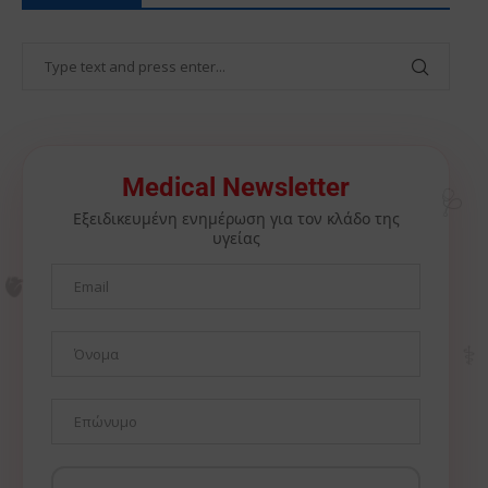
🩺
Medical Newsletter
Εξειδικευμένη ενημέρωση για τον κλάδο της
υγείας
🫀
⚕️