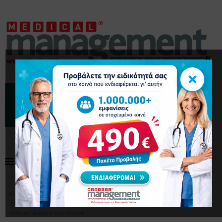
×
×
Home
Επικαιρότητα
Λέμφωμα Hodgkin: Η
ανοσοθεραπεία πρώτης γραμμής φέρνει νέα δεδομένα στην
αντιμετώπιση της νόσου