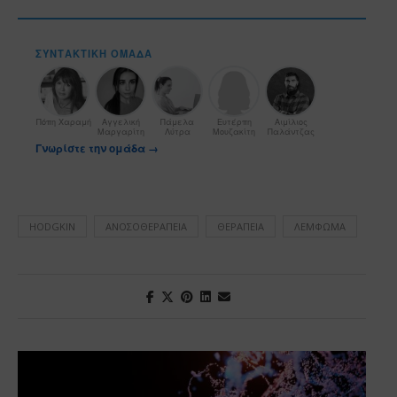
ΣΥΝΤΑΚΤΙΚΉ ΟΜΆΔΑ
Πόπη Χαραμή
Αγγελική
Πάμελα
Ευτέρπη
Αιμίλιος
Μαργαρίτη
Λύτρα
Μουζακίτη
Παλάντζας
Γνωρίστε την ομάδα →
HODGKIN
ΑΝΟΣΟΘΕΡΑΠΕΊΑ
ΘΕΡΑΠΕΊΑ
ΛΈΜΦΩΜΑ