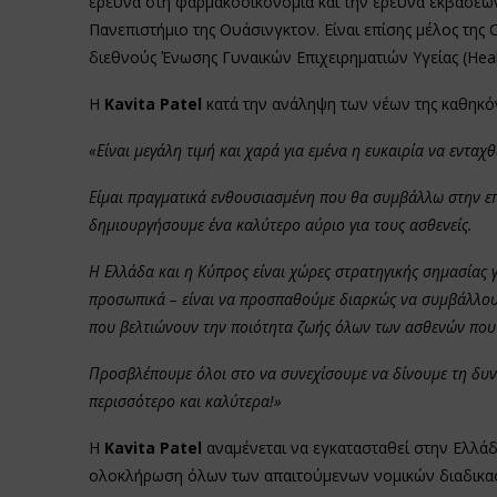
έρευνα στη φαρμακοοικονομία και την έρευνα εκβάσε
Πανεπιστήμιο της Ουάσινγκτον. Είναι επίσης μέλος τη
διεθνούς Ένωσης Γυναικών Επιχειρηματιών Υγείας (Heal
Η
Kavita Patel
κατά την ανάληψη των νέων της καθηκ
«Είναι μεγάλη τιμή και χαρά για εμένα η ευκαιρία να ενταχ
Είμαι πραγματικά ενθουσιασμένη που θα συμβάλλω στην επι
δημιουργήσουμε ένα καλύτερο αύριο για τους ασθενείς.
Η Ελλάδα και η Κύπρος είναι χώρες στρατηγικής σημασίας 
προσωπικά – είναι να προσπαθούμε διαρκώς να συμβάλλου
που βελτιώνουν την ποιότητα ζωής όλων των ασθενών που
Προσβλέπουμε όλοι στο να συνεχίσουμε να δίνουμε τη δυνα
περισσότερο και καλύτερα!»
Η
Kavita Patel
αναμένεται να εγκατασταθεί στην Ελλάδ
ολοκλήρωση όλων των απαιτούμενων νομικών διαδικα