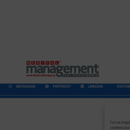
INSTAGRAM
PINTEREST
LINKEDIN
YOUTUB
εδομένων
Επικοινωνία
Ποιοι Είμαστε
Ποιοι μας Εμπιστεύονται
Για να παρ
Copyright 2009 - 2026
©
Χαραμή Α.Ε.
cookies γι