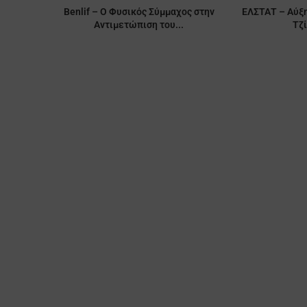
Benlif – Ο Φυσικός Σύμμαχος στην
ΕΛΣΤΑΤ – Αύξη
Αντιμετώπιση του...
Τζί