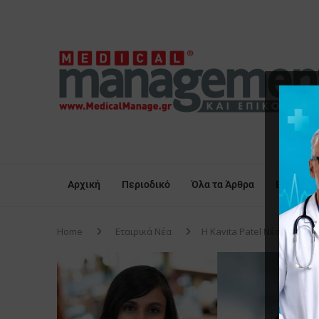
Αρχική
Περιοδικό
Όλα τα Άρθρα
Επικαιρό
Home
Εταιρικά Νέα
Η Kavita Patel Νέα Διευθύ