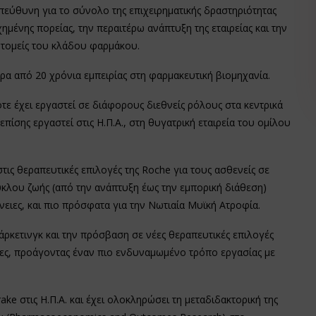
πεύθυνη για το σύνολο της επιχειρηματικής δραστηριότητας
ημένης πορείας, την περαιτέρω ανάπτυξη της εταιρείας και την
τομείς του κλάδου φαρμάκου.
ρα από 20 χρόνια εμπειρίας στη φαρμακευτική βιομηχανία.
οτε έχει εργαστεί σε διάφορους διεθνείς ρόλους στα κεντρικά
επίσης εργαστεί στις Η.Π.Α., στη θυγατρική εταιρεία του ομίλου
ις θεραπευτικές επιλογές της Roche για τους ασθενείς σε
κύκλου ζωής (από την ανάπτυξη έως την εμπορική διάθεση)
ιες, και πιο πρόσφατα για την Νωτιαία Μυϊκή Ατροφία.
μάρκετινγκ και την πρόσβαση σε νέες θεραπευτικές επιλογές
μάδες, προάγοντας έναν πιο ενδυναμωμένο τρόπο εργασίας με
e στις Η.Π.Α. και έχει ολοκληρώσει τη μεταδιδακτορική της