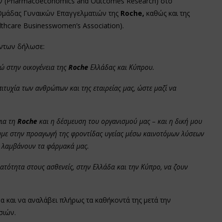
ων (Pharmacoeconomics and Outcomes Research) στο
ς Ομάδας Γυναικών Επαγγελματιών της
Roche,
καθώς και της
thcare Businesswomen’s Association).
όντων δήλωσε:
θώ στην οικογένεια της
Roche
Ελλάδας και Κύπρου.
τυχία των ανθρώπων και της εταιρείας μας, ώστε μαζί να
για τη
Roche
και η δέσμευση του οργανισμού μας – και η δική μου
με στην προαγωγή της φροντίδας υγείας μέσω καινοτόμων λύσεων
 λαμβάνουν τα φάρμακά μας.
τότητα στους ασθενείς, στην Ελλάδα και την Κύπρο, να ζουν
α και να αναλάβει πλήρως τα καθήκοντά της μετά την
σιών.