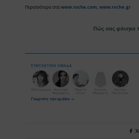
Περισσότερα στα
www.roche.com
,
www.roche.g
r
Πώς σας φάνηκε 
ΣΥΝΤΑΚΤΙΚΉ ΟΜΆΔΑ
Πόπη Χαραμή
Αγγελική
Πάμελα
Ευτέρπη
Αιμίλιος
Μαργαρίτη
Λύτρα
Μουζακίτη
Παλάντζας
Γνωρίστε την ομάδα →