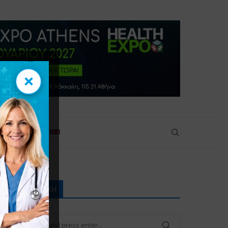
×
×
πικοινωνία
ΑΝΑΖΉΤΗΣΗ