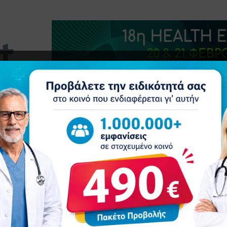
τητα
Δελτία Τύπου
Προβολή Ιατρού
Συνέδρια
Ε
νουσα Σύμβουλος της Roche Ελλάς Α.Ε. για Ελλάδα και Κύπρο