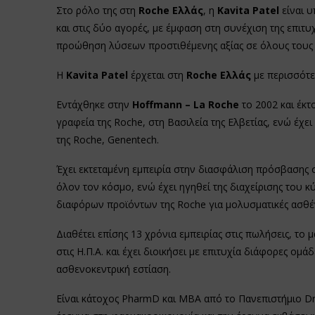
Στο ρόλο της στη
Roche Ελλάς
, η
Kavita Patel
είναι υ
και στις δύο αγορές, με έμφαση στη συνέχιση της επιτυχ
προώθηση λύσεων προστιθέμενης αξίας σε όλους τους 
Η
Kavita Patel
έρχεται στη
Roche Ελλάς
με περισσότε
Εντάχθηκε στην
Hoffmann – La Roche
το 2002 και έκτ
γραφεία της Roche, στη Βασιλεία της Ελβετίας, ενώ έχει 
της Roche, Genentech.
Έχει εκτεταμένη εμπειρία στην διασφάλιση πρόσβασης στ
όλον τον κόσμο, ενώ έχει ηγηθεί της διαχείρισης του 
διαφόρων προϊόντων της Roche για μολυσματικές ασθένε
Διαθέτει επίσης 13 χρόνια εμπειρίας στις πωλήσεις, το 
στις Η.Π.Α. και έχει διοικήσει με επιτυχία διάφορες ο
ασθενοκεντρική εστίαση.
Είναι κάτοχος PharmD και MBA από το Πανεπιστήμιο Drak