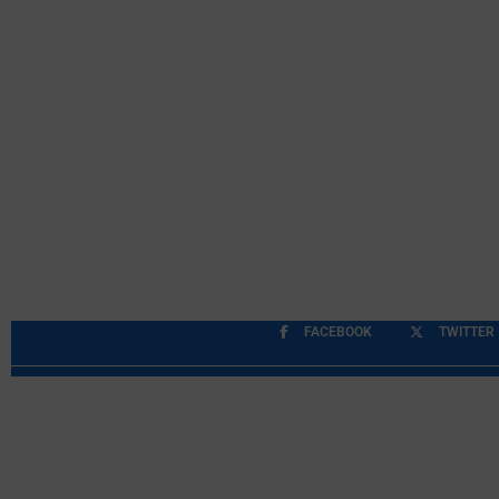
FACEBOOK
TWITTER
Περιορισμοί Ευθύνης
Προστασία Προσωπικών Δ