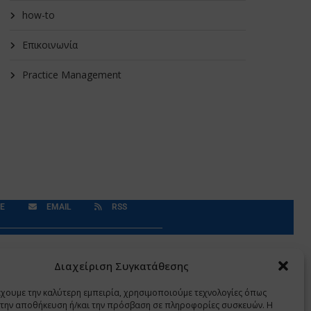
how-to
Επικοινωνία
Practice Management
E
EMAIL
RSS
Δεδομένα Προσωπικού Χαρακτήρα
Application
Διαχείριση Συγκατάθεσης
έχουμε την καλύτερη εμπειρία, χρησιμοποιούμε τεχνολογίες όπως
α την αποθήκευση ή/και την πρόσβαση σε πληροφορίες συσκευών. Η