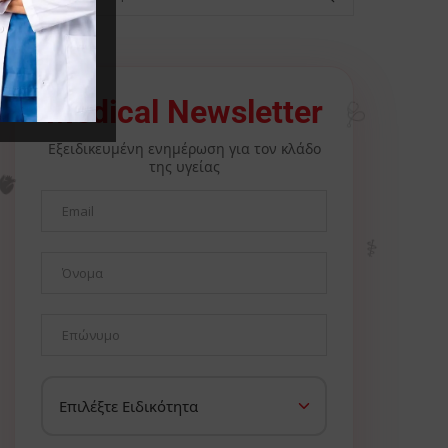
Medical Newsletter
🩺
Εξειδικευμένη ενημέρωση για τον κλάδο
της υγείας
🫀
⚕️