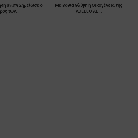
ση 39,3% Σημείωσε ο
Με Βαθιά Θλίψη η Οικογένεια της
ρος των...
ADELCO AE...