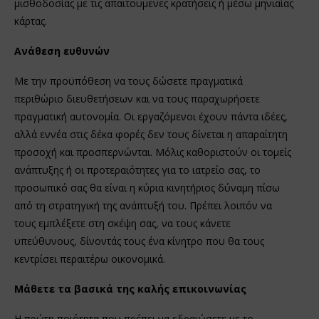
μισθοδοσίας με τις απαιτουμενες κρατήσεις ή μέσω μηνιαίας
κάρτας.
Ανάθεση ευθυνών
Με την προϋπόθεση να τους δώσετε πραγματικά
περιθώριο διευθετήσεων και να τους παραχωρήσετε
πραγματική αυτονομία. Οι εργαζόμενοι έχουν πάντα ιδέες,
αλλά εννέα στις δέκα φορές δεν τους δίνεται η απαραίτητη
προσοχή και προσπερνώνται. Μόλις καθοριστούν οι τομείς
ανάπτυξης ή οι προτεραιότητες για το ιατρείο σας, το
προσωπικό σας θα είναι η κύρια κινητήριος δύναμη πίσω
από τη στρατηγική της ανάπτυξή του. Πρέπει λοιπόν να
τους εμπλέξετε στη σκέψη σας, να τους κάνετε
υπεύθυνους, δίνοντάς τους ένα κίνητρο που θα τους
κεντρίσει περαιτέρω οικονομικά.
Μάθετε τα βασικά της καλής επικοινωνίας
Η πρώτη ποιότητα που πρέπει να εδραιώσετε με το