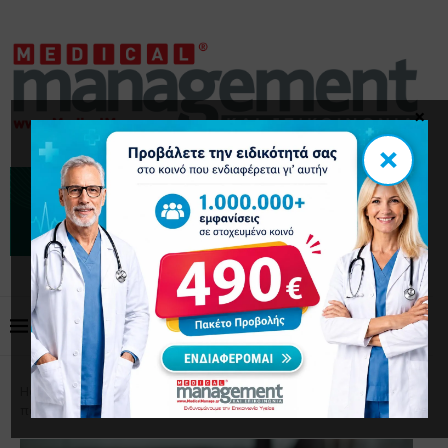
×
×
Home
Διοίκηση Προσωπικού
Ιδέες για να
παρακινήσετε το προσωπικό σας