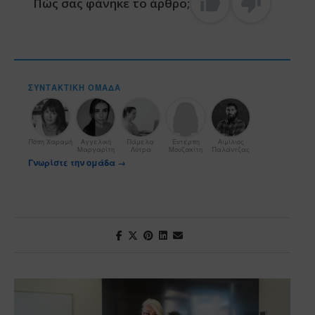
Πώς σας φάνηκε το άρθρο;
ΣΥΝΤΑΚΤΙΚΉ ΟΜΆΔΑ
Πόπη Χαραμή
Αγγελική
Πάμελα
Ευτέρπη
Αιμίλιος
Μαργαρίτη
Λύτρα
Μουζακίτη
Παλάντζας
Γνωρίστε την ομάδα →