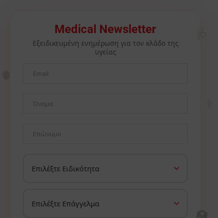
🩺
Medical Newsletter
Εξειδικευμένη ενημέρωση για τον κλάδο της
υγείας
🫀
⚕️