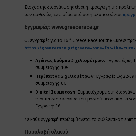
Στόχος της διοργάνωσης είναι η προαγωγή της πρόληψη
των ασθενών, ενώ μέσα από αυτή υλοποιούνται
προγρ
Εγγραφές:
www
.
greecerace
.
gr
Ο
Οι εγγραφές για το 16
Greece Race for the Cure® πρ
https
://
greecerace
.
gr
/
greece
–
race
–
for
–
the
–
cure
–
Αγώνας δρόμου 5 χιλιομέτρων
:
Εγγραφές ως 1
συμμετοχής: 10€
Περίπατος 2 χιλιομέτρων:
Εγγραφές ως 22/09 
συμμετοχής: 8€
Digital Συμμετοχή:
Συμμετέχουμε στη διοργάνω
ενάντια στον καρκίνο του μαστού μέσα από τα socia
Εγγραφή: 8€.
Σε κάθε εγγραφή περιλαμβάνεται το συλλεκτικό t-shirt 
Παραλαβή υλικού