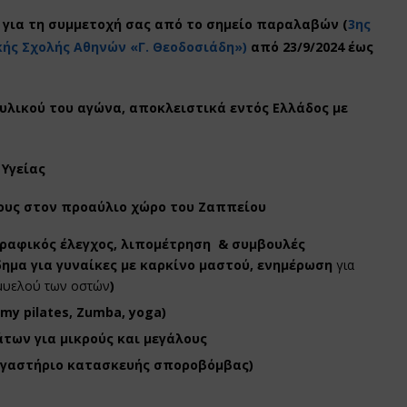
 για τη συμμετοχή σας από το σημείο παραλαβών (
3ης
κής Σχολής Αθηνών «Γ. Θεοδοσιάδη»)
από 23/9/2024 έως
υλικού του αγώνα, αποκλειστικά εντός Ελλάδος με
 Υγείας
λους στον προαύλιο χώρο του Ζαππείου
ραφικός έλεγχος, λιπομέτρηση & συμβουλές
ημα για γυναίκες με καρκίνο μαστού, ενημέρωση
για
 μυελού των οστών
)
my pilates, Zumba, yoga)
των για μικρούς και μεγάλους
εργαστήριο κατασκευής σποροβόμβας)