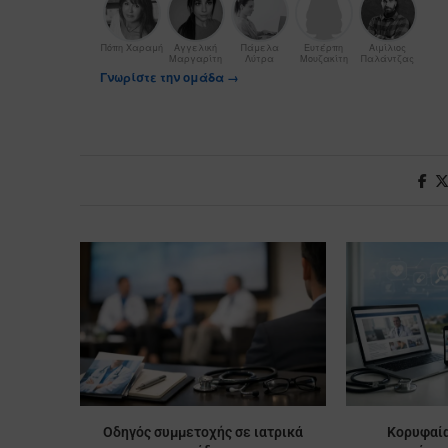
Πόπη Χαραμή
Αγγελική
Πάμελα
Ευτέρπη
Αιμίλιος
Μαργαρίτη
Λύτρα
Μουζακίτη
Παλάντζας
Γνωρίστε την ομάδα →
Οδηγός συμμετοχής σε ιατρικά
Κορυφαία