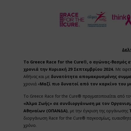
Δελ
Το
Greece
Race
for
the
Cure
®, ο αγώνας-θεσμός ε
χρονιά την Κυριακή 29 Σεπτεμβρίου 2024.
Με αφε
Αθήνας και με
δυνατότητα απομακρυσμένης συμμετ
χρονιά «
Μαζί πιο δυνατοί από τον καρκίνο του 
Το Greece Race for the Cure® πραγματοποιείται από τ
«Άλμα Ζωής» σε συνδιοργάνωση με τον Οργανισμ
Αθηναίων (ΟΠΑΝΔΑ)
, με την έγκριση της οργάνωσης
διοργάνωση Race for the Cure® παγκοσμίως, ευαισθητο
χρόνο.