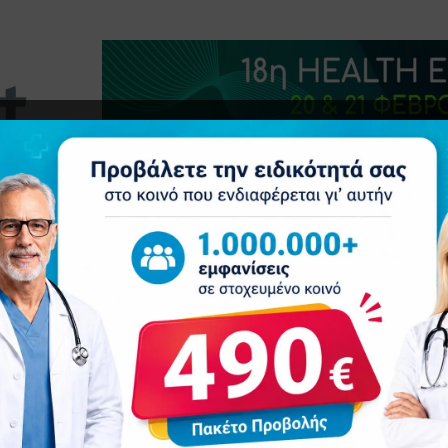
τητα
Δελτία Τύπου
Προβολή Ιατρού
Συνέδρια
Ε
Greece Race for the Cure® 2024 ΜΑΖΙ ΠΙΟ ΔΥΝΑΤΟΙ από τον καρκίνο του