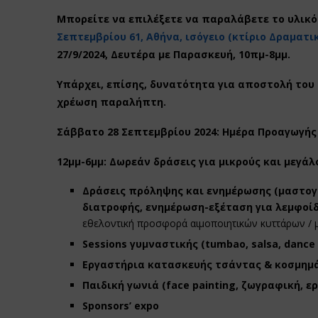
Μπορείτε να επιλέξετε να παραλάβετε το υλικό
Σεπτεμβρίου 61, Αθήνα, ισόγειο (κτίριο Δραματι
27/9/2024, Δευτέρα με Παρασκευή, 10πμ-8μμ.
Υπάρχει, επίσης, δυνατότητα για αποστολή του 
χρέωση παραλήπτη.
Σάββατο 28 Σεπτεμβρίου 2024: Ημέρα Προαγωγής
12μμ-6μμ: Δωρεάν δράσεις για μικρούς και μεγά
Δράσεις πρόληψης και ενημέρωσης (μαστογ
διατροφής, ενημέρωση-εξέταση για λεμφοίδ
εθελοντική προσφορά αιμοποιητικών κυττάρων /
Sessions
γυμναστικής
(tumbao, salsa, dance 
Εργαστήρια κατασκευής τσάντας & κοσμημά
Παιδική γωνιά (
face
painting
, ζωγραφική, 
Sponsors’ expo