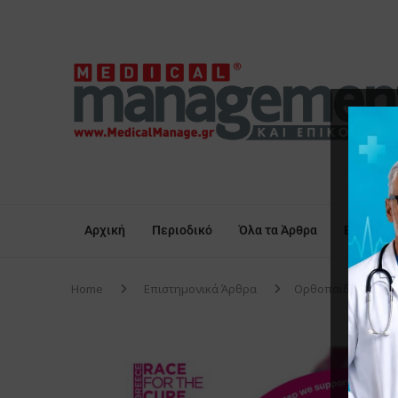
Αρχική
Περιοδικό
Όλα τα Άρθρα
Επικαιρό
Home
Επιστημονικά Άρθρα
Oρθοπαιδικά