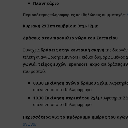
Πλανητάριο
Περισσότερες πληροφορίες και δηλώσεις συμμετοχής:
Κυριακή 29 Σεπτεμβρίου:
9πμ-12μμ:
Δράσεις στον προαύλιο χώρο του Ζαππείου
Συνεχείς
δράσεις στην κεντρική σκηνή
της διοργάν
τελετή αναγνώρισης survivors), ειδικά διαμορφωμένος
γωνιά
,
τείχος ευχών
,
sponsors
’
expo
και δράσεις
εν
του μαστού.
09.30 Εκκίνηση αγώνα δρόμου 5χλμ. /
Αφετηρία
απέναντι από το Καλλιμάρμαρο
10.30 Εκκίνηση περιπάτου 2χλμ/
Αφετηρία: Ζά
απέναντι από το Καλλιμάρμαρο
Περισσότερα για το πρόγραμμα ημέρας του αγών
αγώνα/