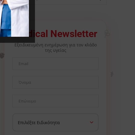
Medical Newsletter
🩺
Εξειδικευμένη ενημέρωση για τον κλάδο
της υγείας
🫀
⚕️