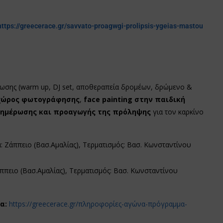
https://greecerace.gr/savvato-proagwgi-prolipsis-ygeias-mastou
ωσης (warm up, DJ set, αποθεραπεία δρομέων, δρώμενο &
χώρος φωτογράφησης
,
face
painting
στην παιδική
ημέρωσης και προαγωγής της πρόληψης
για τον καρκίνο
: Ζάππειο (Βασ.Αμαλίας), Τερματισμός: Βασ. Κωνσταντίνου
ππειο (Βασ.Αμαλίας), Τερματισμός: Βασ. Κωνσταντίνου
α:
https://greecerace.gr/πληροφορίες-αγώνα-πρόγραμμα-