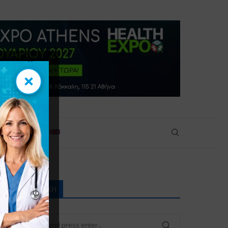
×
×
πικοινωνία
 μαστού!
ΑΝΑΖΉΤΗΣΗ