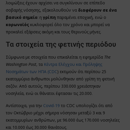
λοιμώξεις έχουν αρχίσει να συγκλίνουν σε επίπεδο
σοβαρής νόσησης, εξακολουθούν να
διαφέρουν σε ένα
βασικό σημείο
: η
γρίπη
παραμένει εποχική, ενώ ο
κορωνοϊός
κυκλοφορεί όλο τον χρόνο και μπορεί να
προκαλεί εξάρσεις ακόμη και τους θερινούς μήνες.
Τα στοιχεία της φετινής περιόδου
Σύμφωνα με στοιχεία που επικαλείται η εφημερίδα
The
Washington Post
, τα
Κέντρα Ελέγχου και Πρόληψης
Νοσημάτων των ΗΠΑ (CDC
) εκτιμούν ότι περίπου 25
εκατομμύρια άνθρωποι μολύνθηκαν από γρίπη τη φετινή
σεζόν. Από αυτούς, περίπου 330.000 χρειάστηκαν
νοσηλεία, ενώ οι θάνατοι έφτασαν τις 20.000.
Αντίστοιχα, για την
Covid-19
το CDC υπολογίζει ότι από
τον Οκτώβριο μέχρι σήμερα νόσησαν μεταξύ 3 και 9
εκατομμυρίων ανθρώπων, με 96.000 έως 170.000 νοσηλείες
και 10.000 έως 30.000 θανάτους.