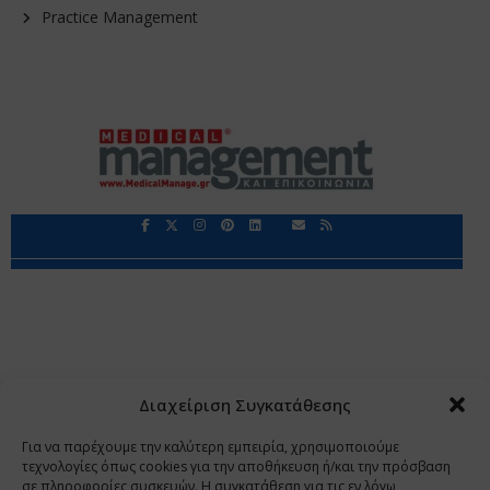
Practice Management
Περιορισμοί Ευθύνης
Προστασία Προσωπικών Δεδομένων
Επικοινωνία
Ποιοι Είμαστε
Ποιοι μας Εμπιστεύονται
Δεδομένα Προσωπικού Χαρακτήρα
Application
Διαχείριση Συγκατάθεσης
Copyright 2009 - 2026
©
Χαραμή Α.Ε.
Για να παρέχουμε την καλύτερη εμπειρία, χρησιμοποιούμε
τεχνολογίες όπως cookies για την αποθήκευση ή/και την πρόσβαση
σε πληροφορίες συσκευών. Η συγκατάθεση για τις εν λόγω