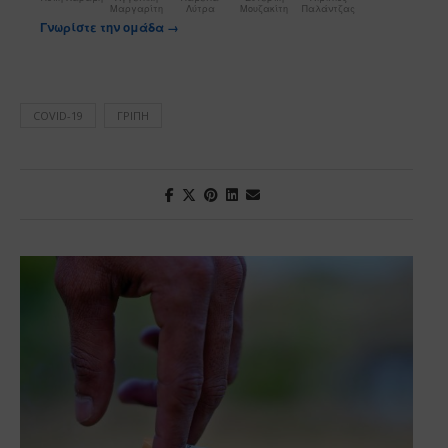
Μαργαρίτη
Λύτρα
Μουζακίτη
Παλάντζας
Γνωρίστε την ομάδα →
COVID-19
ΓΡΊΠΗ