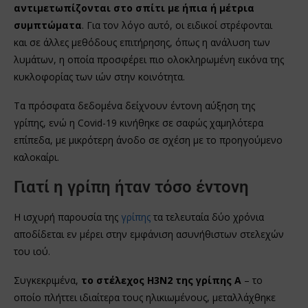
αντιμετωπίζονται στο σπίτι με ήπια ή μέτρια
συμπτώματα
. Για τον λόγο αυτό, οι ειδικοί στρέφονται
και σε άλλες μεθόδους επιτήρησης, όπως η ανάλυση των
λυμάτων, η οποία προσφέρει πιο ολοκληρωμένη εικόνα της
κυκλοφορίας των ιών στην κοινότητα.
Τα πρόσφατα δεδομένα δείχνουν έντονη αύξηση της
γρίπης, ενώ η Covid-19 κινήθηκε σε σαφώς χαμηλότερα
επίπεδα, με μικρότερη άνοδο σε σχέση με το προηγούμενο
καλοκαίρι.
Γιατί η γρίπη ήταν τόσο έντονη
Η ισχυρή παρουσία της
γρίπης
τα τελευταία δύο χρόνια
αποδίδεται εν μέρει στην εμφάνιση ασυνήθιστων στελεχών
του ιού.
Συγκεκριμένα,
το στέλεχος H3N2 της γρίπης Α
– το
οποίο πλήττει ιδιαίτερα τους ηλικιωμένους, μεταλλάχθηκε