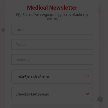
🩺
Medical Newsletter
Εξειδικευμένη ενημέρωση για τον κλάδο της
υγείας
🫀
⚕️
🏥