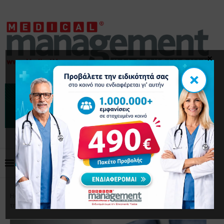
×
×
Home
Επικαιρότητα
Γιατί η γρίπη ξεπερνά φέτος
την Covid-19 σε περιστατικά