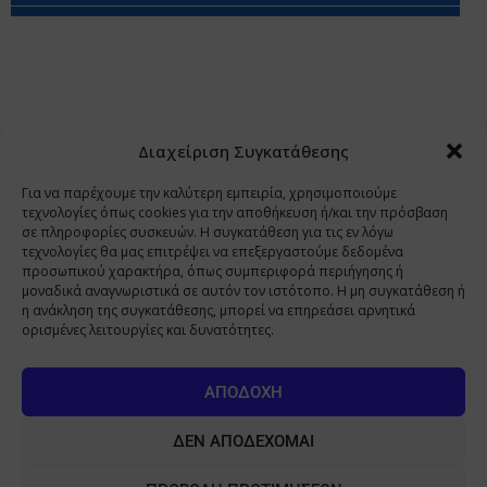
Περιορισμοί Ευθύνης
Προστασία Προσωπικών Δεδομένων
Επικοινωνία
Ποιοι Είμαστε
Ποιοι μας Εμπιστεύονται
Δεδομένα Προσωπικού Χαρακτήρα
Application
Διαχείριση Συγκατάθεσης
Copyright 2009 - 2026
©
Χαραμή Α.Ε.
Για να παρέχουμε την καλύτερη εμπειρία, χρησιμοποιούμε
τεχνολογίες όπως cookies για την αποθήκευση ή/και την πρόσβαση
σε πληροφορίες συσκευών. Η συγκατάθεση για τις εν λόγω
τεχνολογίες θα μας επιτρέψει να επεξεργαστούμε δεδομένα
www.PharmaManage.gr
•
www.HealthExpo.gr
•
www.YO.gr
προσωπικού χαρακτήρα, όπως συμπεριφορά περιήγησης ή
μοναδικά αναγνωριστικά σε αυτόν τον ιστότοπο. Η μη συγκατάθεση ή
•
www.GreekShares.com
•
www.eLearning-
η ανάκληση της συγκατάθεσης, μπορεί να επηρεάσει αρνητικά
PharmaManage.gr
•
www.Charami-SA.gr
ορισμένες λειτουργίες και δυνατότητες.
Η ιστοσελίδα www.MedicalManage.gr απευθύνεται σε
Επαγγελματίες Υγείας.
Με την παραμονή σας σε αυτή δηλώνετε,
ΑΠΟΔΟΧΉ
με ατομική σας ευθύνη και γνωρίζοντας τις κυρώσεις που
προβλέπονται από τις διατάξεις της παραγράφου 6 του άρθρου 22 του
ΔΕΝ ΑΠΟΔΈΧΟΜΑΙ
νόμου 1599/1986, ότι είστε Επαγγελματίας Υγείας.