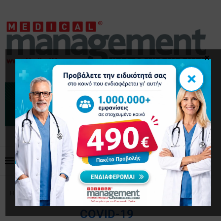
×
×
Home
Tags
Posts tagged with "COVID-19"
COVID-19