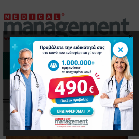
×
×
Home
Επικαιρότητα
Γεωργιάδης: Υιοθέτηση του
ιταλικού μοντέλου για τα καινοτόμα φάρμακα