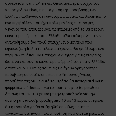
συνέντευξη στην ΕΡΤnews. Όπως ανέφερε, στόχος του
νομοσχεδίου είναι, η επιτάχυνση της πρόσβασης των
Ελλήνων ασθενών, σε καινοτόμα φάρμακα και θεραπείες, σ’
ένα περιβάλλον που έχει πολύ μεγάλες επιστροφές,
γεγονός που αποθαρρύνει τις εταιρείες από το να φέρουν
καινοτόμα φάρμακα στην Ελλάδα. «Σκεφτήκαμε λοιπόν να
αντιγράψουμε ένα πολύ επιτυχημένο μοντέλο που
εφαρμόζει η Ιταλία τα τελευταία χρόνια. Θα φτιάξουμε ένα
περιβάλλον όπου θα υπάρχουν κίνητρα για τις εταιρείες,
ώστε να φέρουν τα καινοτόμα φάρμακά τους στην Ελλάδα,
οπότε και οι Έλληνες ασθενείς θα έχουν γρηγορότερη
πρόσβαση σε αυτά», σημείωσε ο Υπουργός Υγείας,
προσθέτοντας ότι με αυτό τον τρόπο θα περιοριστεί και η
φαρμακευτική δαπάνη για το κράτος, αφού θα μειωθεί η
δαπάνη του ΙΦΕΤ. Σχετικά με την τροπολογία για την
αύξηση της ιατρικής αμοιβής από 10 σε 13 ευρώ, ανέφερε
ότι η τροπολογία θα συζητηθεί σε 2 έως 3 ημέρες
τονίζοντας ότι είναι η πρώτη αύξηση που δίνεται μετά από