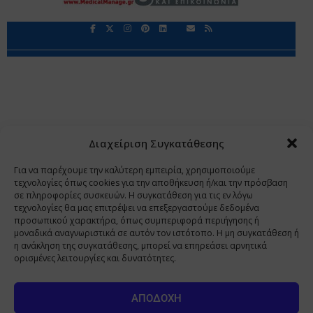
Περιορισμοί Ευθύνης
Προστασία Προσωπικών Δεδομένων
Επικοινωνία
Ποιοι Είμαστε
Ποιοι μας Εμπιστεύονται
Δεδομένα Προσωπικού Χαρακτήρα
Application
Διαχείριση Συγκατάθεσης
Copyright 2009 - 2026
©
Χαραμή Α.Ε.
Για να παρέχουμε την καλύτερη εμπειρία, χρησιμοποιούμε
τεχνολογίες όπως cookies για την αποθήκευση ή/και την πρόσβαση
σε πληροφορίες συσκευών. Η συγκατάθεση για τις εν λόγω
τεχνολογίες θα μας επιτρέψει να επεξεργαστούμε δεδομένα
www.PharmaManage.gr
•
www.HealthExpo.gr
•
www.YO.gr
προσωπικού χαρακτήρα, όπως συμπεριφορά περιήγησης ή
μοναδικά αναγνωριστικά σε αυτόν τον ιστότοπο. Η μη συγκατάθεση ή
•
www.GreekShares.com
•
www.eLearning-
η ανάκληση της συγκατάθεσης, μπορεί να επηρεάσει αρνητικά
PharmaManage.gr
•
www.Charami-SA.gr
ορισμένες λειτουργίες και δυνατότητες.
Η ιστοσελίδα www.MedicalManage.gr απευθύνεται σε
Επαγγελματίες Υγείας.
Με την παραμονή σας σε αυτή δηλώνετε,
ΑΠΟΔΟΧΉ
με ατομική σας ευθύνη και γνωρίζοντας τις κυρώσεις που