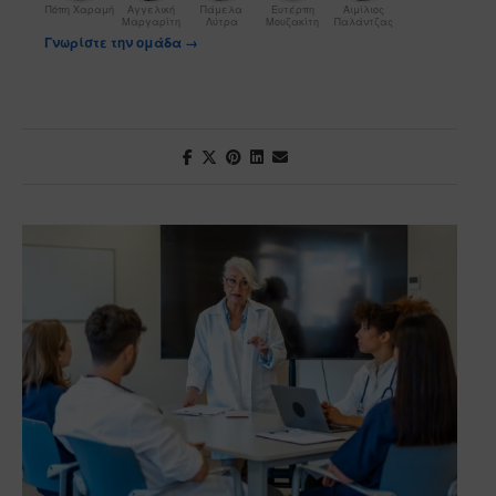
Πόπη Χαραμή
Αγγελική
Πάμελα
Ευτέρπη
Αιμίλιος
Μαργαρίτη
Λύτρα
Μουζακίτη
Παλάντζας
Γνωρίστε την ομάδα →