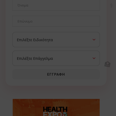
⚕️
🏥
ΕΓΓΡΑΦΉ