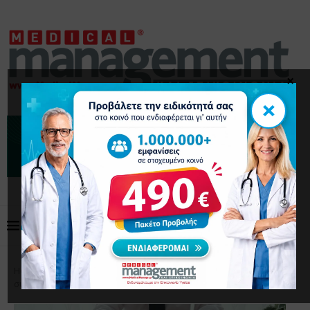
×
×
Home
Διοίκηση Προσωπικού
Για μια Επιτυχημένη
συνέντευξη για εργασία