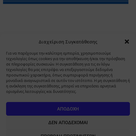
Περιορισμοί Ευθύνης
Προστασία Προσωπικών Δεδομένων
Επικοινωνία
Ποιοι Είμαστε
Ποιοι μας Εμπιστεύονται
Δεδομένα Προσωπικού Χαρακτήρα
Application
Διαχείριση Συγκατάθεσης
Copyright 2009 - 2026
©
Χαραμή Α.Ε.
Για να παρέχουμε την καλύτερη εμπειρία, χρησιμοποιούμε
τεχνολογίες όπως cookies για την αποθήκευση ή/και την πρόσβαση
σε πληροφορίες συσκευών. Η συγκατάθεση για τις εν λόγω
τεχνολογίες θα μας επιτρέψει να επεξεργαστούμε δεδομένα
www.PharmaManage.gr
•
www.HealthExpo.gr
•
www.YO.gr
προσωπικού χαρακτήρα, όπως συμπεριφορά περιήγησης ή
μοναδικά αναγνωριστικά σε αυτόν τον ιστότοπο. Η μη συγκατάθεση ή
•
www.GreekShares.com
•
www.eLearning-
η ανάκληση της συγκατάθεσης, μπορεί να επηρεάσει αρνητικά
PharmaManage.gr
•
www.Charami-SA.gr
ορισμένες λειτουργίες και δυνατότητες.
Η ιστοσελίδα www.MedicalManage.gr απευθύνεται σε
Επαγγελματίες Υγείας.
Με την παραμονή σας σε αυτή δηλώνετε,
ΑΠΟΔΟΧΉ
με ατομική σας ευθύνη και γνωρίζοντας τις κυρώσεις που
προβλέπονται από τις διατάξεις της παραγράφου 6 του άρθρου 22 του
ΔΕΝ ΑΠΟΔΈΧΟΜΑΙ
νόμου 1599/1986, ότι είστε Επαγγελματίας Υγείας.