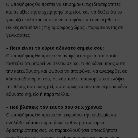
Ο υποψήφιος θα πρέπει να επισημάνει τις ιδιαιτερότητες
και τις αξίες της επιχείρησης/ ιατρείου και να δείξει ότι το
γνωρίζει καλά και φυσικά να αποφύγει να αναφερθεί σε
υλικές εκτιμήσεις ( π.χ όμορφος χώρος), παραμένοντας σε
γενικότητες.
– Ποιο είναι το κύριο αδύνατο σημείο σου;
Ο υποψήφιος θα πρέπει να αναφέρει σημεία στα οποία
πιστεύει ότι μπορεί να βελτιώσει και τι θα κάνει προς αυτή
την κατεύθυνση, και φυσικά να αποφύγει να αναφερθεί σε
κάποια αδυναμία του, σε κάτι πολύ απαγορευτικό ενόψει
της θέσης που αναζητεί, ούτε όμως να μην αναφέρει κανένα
αδύνατο σημείο ή πάρα πολλά…
– Πού βλέπεις τον εαυτό σου σε Χ χρόνια;
Ο υποψήφιος θα πρέπει να εκφράσει την επιθυμία να
αναλάβει κάποια παραπάνω ευθύνη στον τομέα
δραστηριότητάς σας, να παρακολουθήσει οποιαδήποτε
εκπαίδευση που μπορεί να είναι απαραίτητη και να είναι