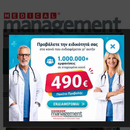
×
×
Home
Επικαιρότητα
ΕΕ: Πάνω από 1 εκατ. θάνατοι
θα μπορούσαν να αποφευχθούν