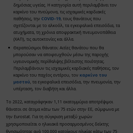
δημόσιας υγείας. Η κατηγορία αυτή περιλαμβάνει τον
καρκίνο του πνεύμονα, τις ισχαιμικές καρδιακές
παθήσεις, την
COVID-19
, τους θανάτους που
σχετίζονται με το αλκοόλ, τα εγκεφαλικά επεισόδια, τα
ατυχήματα, τη χρόνια αποφρακτική πνευμονοπάθεια
(ΧΑΠ), τις αυτοκτονίες και άλλα.
Θεραπεύσιμοι θάνατοι: Αιτίες θανάτου που θα
μπορούσαν να αποφευχθούν μέσω της παροχής
υγειονομικής περίθαλψης βέλτιστης ποιότητας.
Περιλαμβάνουν τις ισχαιμικές καρδιακές παθήσεις, τον
καρκίνο του παχέος εντέρου, τον
καρκίνο του
μαστού
, τα εγκεφαλικά επεισόδια, την πνευμονία, την
υπέρταση, τον διαβήτη και άλλα.
Το 2022, καταγράφηκαν 1,11 εκατομμύρια αποτρέψιμοι
θάνατοι σε άτομα κάτω των 75 ετών στην ΕΕ, σύμφωνα με
την Eurostat. Για τη σύγκριση μεταξύ χωρών
χρησιμοποιείται ο ηλικιακά προσαρμοσμένος δείκτης
θνησιμότητας ανά 100.000 κατοίκους ηλικίας κάτω των 75