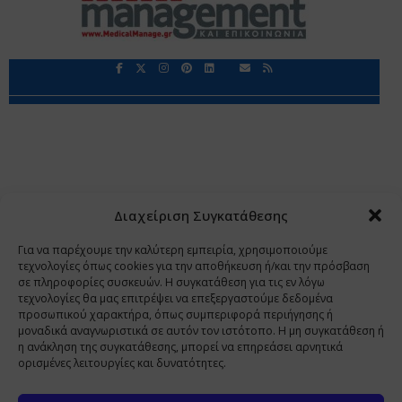
Περιορισμοί Ευθύνης
Προστασία Προσωπικών Δεδομένων
Επικοινωνία
Ποιοι Είμαστε
Ποιοι μας Εμπιστεύονται
Δεδομένα Προσωπικού Χαρακτήρα
Application
Διαχείριση Συγκατάθεσης
Copyright 2009 - 2026
©
Χαραμή Α.Ε.
Για να παρέχουμε την καλύτερη εμπειρία, χρησιμοποιούμε
τεχνολογίες όπως cookies για την αποθήκευση ή/και την πρόσβαση
σε πληροφορίες συσκευών. Η συγκατάθεση για τις εν λόγω
τεχνολογίες θα μας επιτρέψει να επεξεργαστούμε δεδομένα
www.PharmaManage.gr
•
www.HealthExpo.gr
•
www.YO.gr
προσωπικού χαρακτήρα, όπως συμπεριφορά περιήγησης ή
μοναδικά αναγνωριστικά σε αυτόν τον ιστότοπο. Η μη συγκατάθεση ή
•
www.GreekShares.com
•
www.eLearning-
η ανάκληση της συγκατάθεσης, μπορεί να επηρεάσει αρνητικά
PharmaManage.gr
•
www.Charami-SA.gr
ορισμένες λειτουργίες και δυνατότητες.
Η ιστοσελίδα www.MedicalManage.gr απευθύνεται σε