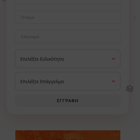
⚕️
🏥
ΕΓΓΡΑΦΉ