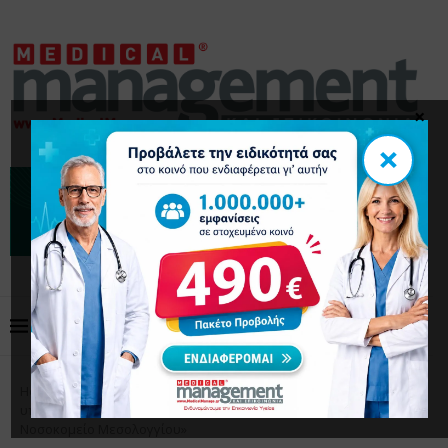
×
×
Home
Επικαιρότητα
Άδωνις Γεωργιάδης: «Δεν
υπάρχει καμία διάθεση στο Υπουργείο Υγείας να κλείσει το
Νοσοκομείο Μεσολογγίου»