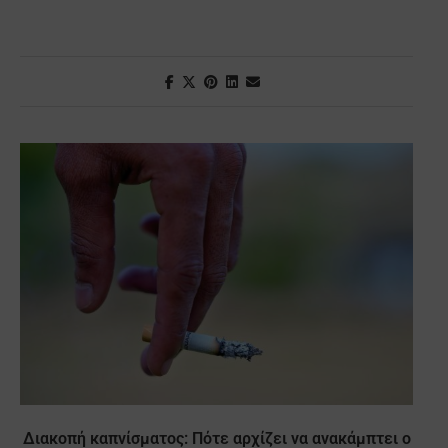
Διακοπή καπνίσματος: Πότε αρχίζει να ανακάμπτει ο