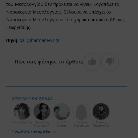
του Μεσολογγίου δεν πρόκειται να γίνει». «Αγαπάμε το
Νοσοκομείο Μεσολογγίου, θέλουμε να υπάρχει το
Νοσοκομείο Μεσολογγίου» είπε χαρακτηριστικά ο Άδωνις
Γεωργιάδης.
Πηγή:
dailypharmanews.gr
Πώς σας φάνηκε το άρθρο;
ΣΥΝΤΑΚΤΙΚΉ ΟΜΆΔΑ
Πόπη Χαραμή
Αγγελική
Πάμελα
Ευτέρπη
Αιμίλιος
Μαργαρίτη
Λύτρα
Μουζακίτη
Παλάντζας
Γνωρίστε την ομάδα →