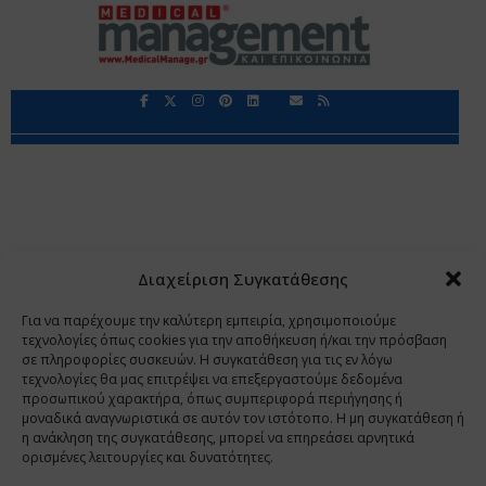
Περιορισμοί Ευθύνης
Προστασία Προσωπικών Δεδομένων
Επικοινωνία
Ποιοι Είμαστε
Ποιοι μας Εμπιστεύονται
Δεδομένα Προσωπικού Χαρακτήρα
Application
Διαχείριση Συγκατάθεσης
Copyright 2009 - 2026
©
Χαραμή Α.Ε.
Για να παρέχουμε την καλύτερη εμπειρία, χρησιμοποιούμε
τεχνολογίες όπως cookies για την αποθήκευση ή/και την πρόσβαση
σε πληροφορίες συσκευών. Η συγκατάθεση για τις εν λόγω
τεχνολογίες θα μας επιτρέψει να επεξεργαστούμε δεδομένα
www.PharmaManage.gr
•
www.HealthExpo.gr
•
www.YO.gr
προσωπικού χαρακτήρα, όπως συμπεριφορά περιήγησης ή
μοναδικά αναγνωριστικά σε αυτόν τον ιστότοπο. Η μη συγκατάθεση ή
•
www.GreekShares.com
•
www.eLearning-
η ανάκληση της συγκατάθεσης, μπορεί να επηρεάσει αρνητικά
PharmaManage.gr
•
www.Charami-SA.gr
ορισμένες λειτουργίες και δυνατότητες.
Η ιστοσελίδα www.MedicalManage.gr απευθύνεται σε