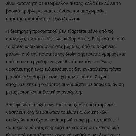
είναι κατανοητή σε περιβάλλον πίεσης, αλλά δεν λύνει το
βασικό πρόβλημα: γιατί οι άνθρωποι αποχωρούν,
αποστασιοποιούνται ή εξαντλούνται.
Η διατήρηση προσωπικού δεν εξαρτάται μόνο από τις
αποδοχές, αν και αυτές είναι καθοριστικές. Επηρεάζεται από
το αίσθημα δικαιοσύνης στις βάρδιες, από τη σαφήνεια
ρόλων, από την ποιότητα της διοίκησης πρώτης γραμμής και
από το αν ο εργαζόμενος νιώθει ότι ακούγεται. Ένας
νοσηλευτής ή ένας ειδικευόμενος δεν εγκαταλείπει πάντα
μια δύσκολη δομή επειδή έχει πολύ φόρτο. Συχνά
αποχωρεί επειδή ο φόρτος συνδυάζεται με ασάφεια, άνιση
μεταχείριση και μηδενική αναγνώριση.
Εδώ φαίνεται η αξία των line managers, προϊσταμένων
νοσηλευτικής, διευθυντών τομέων και διοικητικών
στελεχών που έχουν καθημερινή επαφή με τις ομάδες. Η
συμπεριφορά τους επηρεάζει περισσότερο το εργασιακό
κλίμα από οποιαδήποτε κεντρική εγκύκλιο. Αν δεν έχουν