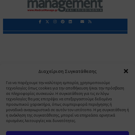
Περιορισμοί Ευθύνης
Προστασία Προσωπικών Δεδομένων
Επικοινωνία
Ποιοι Είμαστε
Ποιοι μας Εμπιστεύονται
Δεδομένα Προσωπικού Χαρακτήρα
Application
Διαχείριση Συγκατάθεσης
Copyright 2009 - 2026
©
Χαραμή Α.Ε.
Για να παρέχουμε την καλύτερη εμπειρία, χρησιμοποιούμε
τεχνολογίες όπως cookies για την αποθήκευση ή/και την πρόσβαση
σε πληροφορίες συσκευών. Η συγκατάθεση για τις εν λόγω
τεχνολογίες θα μας επιτρέψει να επεξεργαστούμε δεδομένα
www.PharmaManage.gr
•
www.HealthExpo.gr
•
www.YO.gr
προσωπικού χαρακτήρα, όπως συμπεριφορά περιήγησης ή
μοναδικά αναγνωριστικά σε αυτόν τον ιστότοπο. Η μη συγκατάθεση ή
•
www.GreekShares.com
•
www.eLearning-
η ανάκληση της συγκατάθεσης, μπορεί να επηρεάσει αρνητικά
PharmaManage.gr
•
www.Charami-SA.gr
ορισμένες λειτουργίες και δυνατότητες.
Η ιστοσελίδα www.MedicalManage.gr απευθύνεται σε