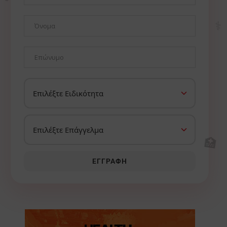
⚕️
🏥
ΕΓΓΡΑΦΉ