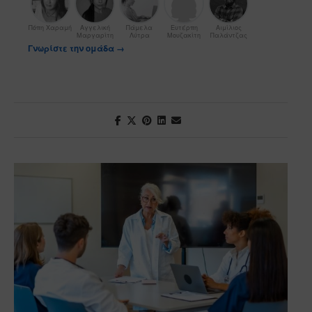
Πόπη Χαραμή
Αγγελική
Πάμελα
Ευτέρπη
Αιμίλιος
Μαργαρίτη
Λύτρα
Μουζακίτη
Παλάντζας
Γνωρίστε την ομάδα →