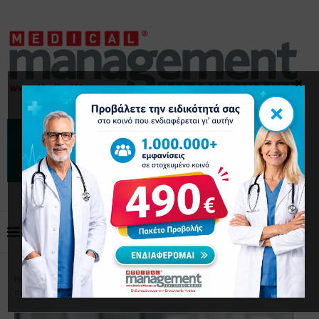
×
×
Home
Διοίκηση Προσωπικού
Διοίκηση
προσωπικού σε νοσοκομείο: τι λειτουργεί