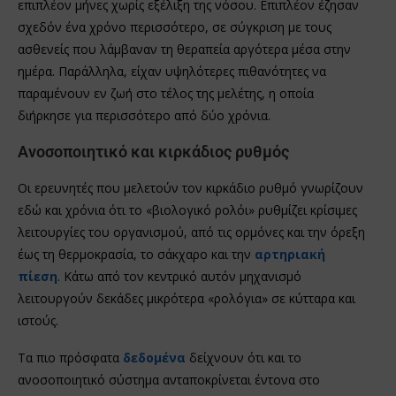
επιπλέον μήνες χωρίς εξέλιξη της νόσου. Επιπλέον έζησαν
σχεδόν ένα χρόνο περισσότερο, σε σύγκριση με τους
ασθενείς που λάμβαναν τη θεραπεία αργότερα μέσα στην
ημέρα. Παράλληλα, είχαν υψηλότερες πιθανότητες να
παραμένουν εν ζωή στο τέλος της μελέτης, η οποία
διήρκησε για περισσότερο από δύο χρόνια.
Ανοσοποιητικό και κιρκάδιος ρυθμός
Οι ερευνητές που μελετούν τον κιρκάδιο ρυθμό γνωρίζουν
εδώ και χρόνια ότι το «βιολογικό ρολόι» ρυθμίζει κρίσιμες
λειτουργίες του οργανισμού, από τις ορμόνες και την όρεξη
έως τη θερμοκρασία, το σάκχαρο και την
αρτηριακή
πίεση
. Κάτω από τον κεντρικό αυτόν μηχανισμό
λειτουργούν δεκάδες μικρότερα «ρολόγια» σε κύτταρα και
ιστούς.
Τα πιο πρόσφατα
δεδομένα
δείχνουν ότι και το
ανοσοποιητικό σύστημα ανταποκρίνεται έντονα στο