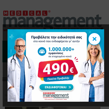
×
×
Home
Επικαιρότητα
Αντικαρκινική θεραπεία:
Παίζει ρόλο η ώρα που χορηγείται;