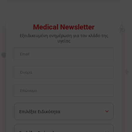
🩺
Medical Newsletter
Εξειδικευμένη ενημέρωση για τον κλάδο της
υγείας
🫀
⚕️