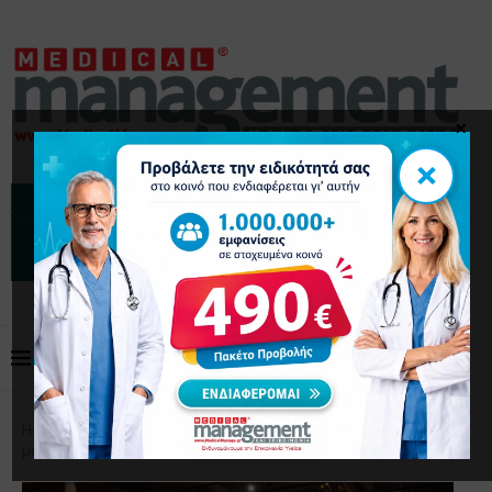
×
×
Home
Επικαιρότητα
Ανησυχία από έρευνα σχετικά
με τις επιπτώσεις του αλκοόλ