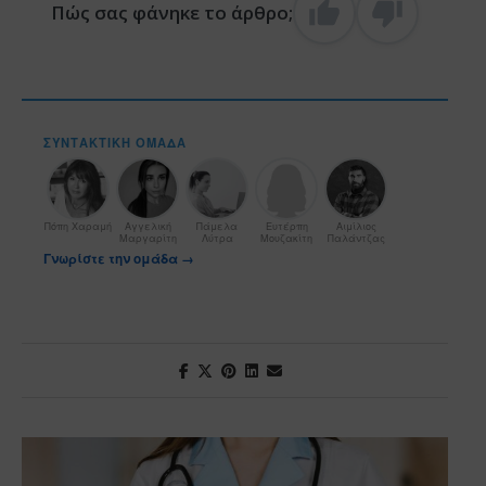
Πώς σας φάνηκε το άρθρο;
ΣΥΝΤΑΚΤΙΚΉ ΟΜΆΔΑ
Πόπη Χαραμή
Αγγελική
Πάμελα
Ευτέρπη
Αιμίλιος
Μαργαρίτη
Λύτρα
Μουζακίτη
Παλάντζας
Γνωρίστε την ομάδα →