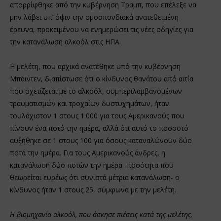
απορρίφθηκε από την κυβέρνηση Τραμπ, που επέλεξε να
μην λάβει υπ’ όψιν την ομοσπονδιακά ανατεθειμένη
έρευνα, προκειμένου να ενημερώσει τις νέες οδηγίες για
την κατανάλωση αλκοόλ στις ΗΠΑ.
Η μελέτη, που αρχικά ανατέθηκε υπό την κυβέρνηση
Μπάιντεν, διαπίστωσε ότι ο κίνδυνος θανάτου από αιτία
που σχετίζεται με το αλκοόλ, συμπεριλαμβανομένων
τραυματισμών και τροχαίων δυστυχημάτων, ήταν
τουλάχιστον 1 στους 1.000 για τους Αμερικανούς που
πίνουν ένα ποτό την ημέρα, αλλά ότι αυτό το ποσοστό
αυξήθηκε σε 1 στους 100 για όσους καταναλώνουν δύο
ποτά την ημέρα. Για τους Αμερικανούς άνδρες, η
κατανάλωση δύο ποτών την ημέρα -ποσότητα που
θεωρείται ευρέως ότι συνιστά μέτρια κατανάλωση- ο
κίνδυνος ήταν 1 στους 25, σύμφωνα με την μελέτη.
Η βιομηχανία αλκοόλ, που άσκησε πιέσεις κατά της μελέτης,