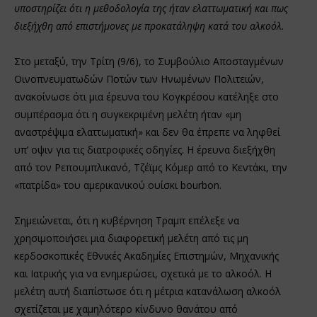
υποστηρίζει ότι η μεθοδολογία της ήταν ελαττωματική και πως
διεξήχθη από επιστήμονες με προκατάληψη κατά του αλκοόλ.
Στο μεταξύ, την Τρίτη (9/6), το Συμβούλιο Αποσταγμένων
Οινοπνευματωδών Ποτών των Ηνωμένων Πολιτειών,
ανακοίνωσε ότι μια έρευνα του Κογκρέσου κατέληξε στο
συμπέρασμα ότι η συγκεκριμένη μελέτη ήταν «μη
αναστρέψιμα ελαττωματική» και δεν θα έπρεπε να ληφθεί
υπ’ οψιν για τις διατροφικές οδηγίες. Η έρευνα διεξήχθη
από τον Ρεπουμπλικανό, Τζέϊμς Κόμερ από το Κεντάκι, την
«πατρίδα» του αμερικανικού ουίσκι bourbon.
Σημειώνεται, ότι η κυβέρνηση Τραμπ επέλεξε να
χρησιμοποιήσει μια διαφορετική μελέτη από τις μη
κερδοσκοπικές Εθνικές Ακαδημίες Επιστημών, Μηχανικής
και Ιατρικής για να ενημερώσει, σχετικά με το αλκοόλ. Η
μελέτη αυτή διαπίστωσε ότι η μέτρια κατανάλωση αλκοόλ
σχετίζεται με χαμηλότερο κίνδυνο θανάτου από