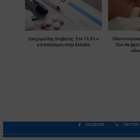
Σακχαρώδης διαβήτης: Στο 12,3% ο
Οδοντιατρικό
επιπολασμός στην Ελλάδα
Πού θα βρε
οδον
FACEBOOK
TWITTER