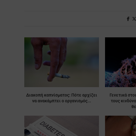
Διακοπή καπνίσματος: Πότε αρχίζει
Γενετικά στο
να ανακάμπτει ο οργανισμός...
τους κινδύν
θ