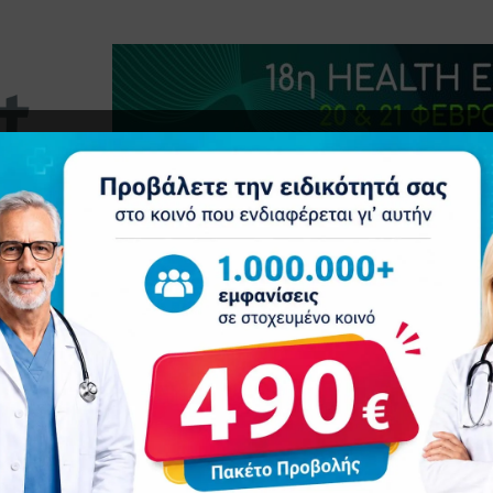
τητα
Δελτία Τύπου
Προβολή Ιατρού
Συνέδρια
Ε
σεις για τον ιατρικό κλάδο