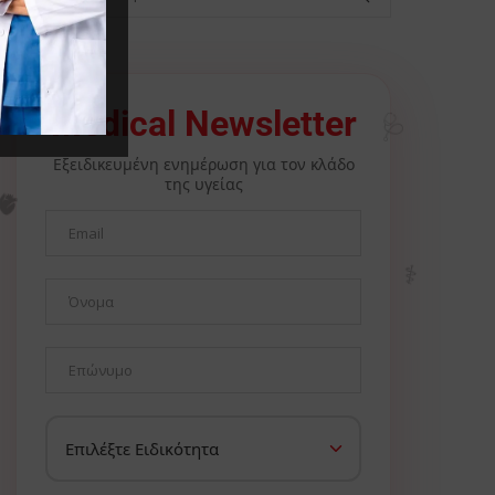
Medical Newsletter
🩺
Εξειδικευμένη ενημέρωση για τον κλάδο
της υγείας
🫀
⚕️