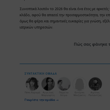
Συνοπτικά λοιπόν το 2026 θα είναι ένα έτος με αρκετές 
κλάδο, αφού θα απαιτεί την προσαρμοστικότητα, την επ
όμως θα φέρει και σημαντικές ευκαιρίες για γνώση, εξέ
ιατρικών υπηρεσιών.
Πώς σας φάνηκε 
ΣΥΝΤΑΚΤΙΚΉ ΟΜΆΔΑ
Πόπη Χαραμή
Αγγελική
Πάμελα
Ευτέρπη
Αιμίλιος
Μαργαρίτη
Λύτρα
Μουζακίτη
Παλάντζας
Γνωρίστε την ομάδα →