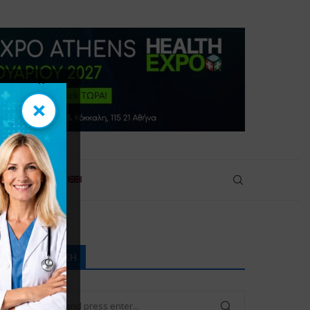
×
×
πικοινωνία
ΑΝΑΖΉΤΗΣΗ